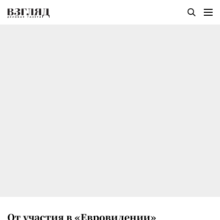
От участия в «Евровидении»