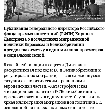
Фото: Gabriela Sarda/Keystone Press
Agency/Global Look Press
Публикация генерального директора Российского
фонда прямых инвестиций (РФПИ) Кирилла
Дмитриева о последствиях миграционной
политики Евросоюза и Великобритании
преодолела отметку в один миллион просмотров
в социальной сети X.
В своей публикации в соцсети Дмитриев
раскритиковал подходы ЕС и Великобритании к
регулированию миграции, связав сложившуюся
ситуацию с политическими решениями
европейских властей. «Катастрофическая
миграционная политика ЕС/Великобритании,
кратко изложенная в одном посте. Сеута – лишь
яркая иллюстрация миграционной политики ЕС,
основанной на надеждах левых сил на то, что