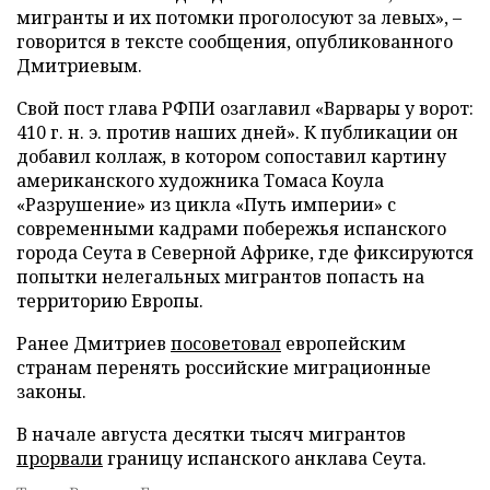
мигранты и их потомки проголосуют за левых», –
говорится в тексте сообщения, опубликованного
Дмитриевым.
Свой пост глава РФПИ озаглавил «Варвары у ворот:
410 г. н. э. против наших дней». К публикации он
добавил коллаж, в котором сопоставил картину
американского художника Томаса Коула
«Разрушение» из цикла «Путь империи» с
современными кадрами побережья испанского
города Сеута в Северной Африке, где фиксируются
попытки нелегальных мигрантов попасть на
территорию Европы.
Ранее Дмитриев
посоветовал
европейским
странам перенять российские миграционные
законы.
В начале августа десятки тысяч мигрантов
прорвали
границу испанского анклава Сеута.