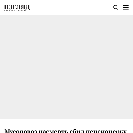
Мусоровоз насмерть сбил пенсионерку