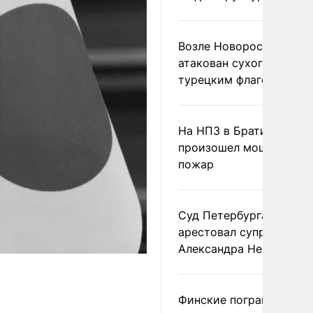
Возле Новороссийска
атакован сухогруз под
турецким флагом
На НПЗ в Братиславе
произошел мощный
пожар
Суд Петербурга заочно
арестовал супругу
Александра Невзорова
Финские пограничники