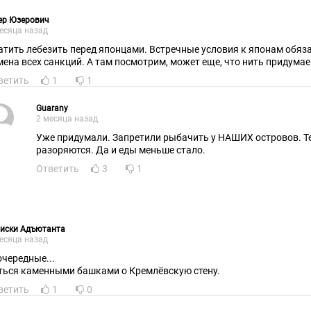
ер Юзерович
есяца назад
атить лебезить перед японцами. Встречные условия к японам обяза
мена всех санкций. А там посмотрим, может еще, что нить придумае
ветить
1
1
Guarany
2 месяца назад
Уже придумали. Запретили рыбачить у НАШИХ островов. Т
разоряются. Да и еды меньше стало.
Ответить
3
1
писки Адъютанта
есяца назад
 очередные...
ться каменными башками о Кремлёвскую стену.
ветить
1
0