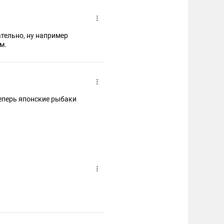
тельно, ну например
м.
еперь японские рыбаки