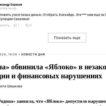
ксандр Борисов
есяца назад
ложить узкоглазых данью. Отобрать Хоккайдо. Эти *** нам еще за 
купацию Сахалина!
ветить
1
0
026, 16:56 •
НОВОСТИ ДНЯ
на» обвинила «Яблоко» в незак
ции и финансовых нарушениях
вета Шишкова
одина» заявила, что «Яблоко» допустило наруше