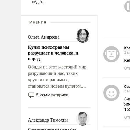
МНЕНИЯ
Ольга Андреева
Культ психотравмы
Кр
разрушает и человека, и
2 м
народ
Кем
Обиды на этот жестокий мир,
От
разрушающий нас, таких
хрупких и ранимых,
становятся новым культом,
Се
2 м
постепенно вытесняя и
5 комментариев
отменяя традиционное
Зна
Яп
требование к человеку – быть
мужественным и твердым под
От
ударами судьбы, брать на себя
Александр Тимохин
ответственность, помогать
Безэкипажный корабль –