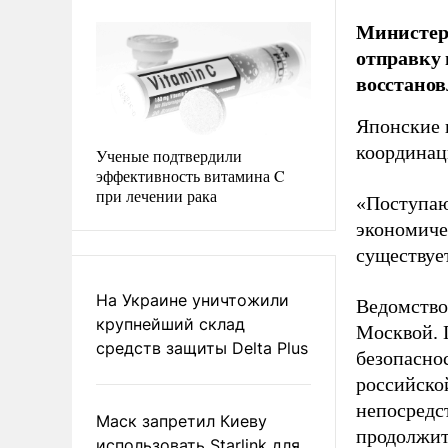
Министер
отправку 
восстанов
Японские 
координац
Ученые подтвердили
эффективность витамина C
при лечении рака
«Поступаю
экономиче
существует
На Украине уничтожили
Ведомство
крупнейший склад
Москвой. 
средств защиты Delta Plus
безопасно
российско
непосредс
Маск запретил Киеву
продолжит
использовать Starlink для