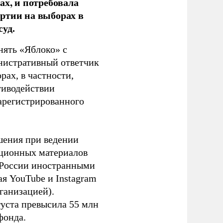
ах, и потребовала
ртии на выборах в
уд.
нять «Яблоко» с
инистративный ответчик
ах, в частности,
тиводействии
зарегистрированного
шения при ведении
ационных материалов
в России иностранными
я YouTube и Instagram
ганизацией).
густа превысила 55 млн
фонда.