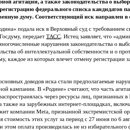
ной агитации, а также законодательства о выбор
регистрацию федерального списка кандидатов па
венную думу. Соответствующий иск направлен в с
одина» подала иск в Верховный суд с требованием с
 Госдуму, передает
ТАСС
. Истец заявляет, что «адм
многочисленные нарушения законодательства о выбор
ельства об интеллектуальной собственности и о про
му, каждое из которых влечет отмену регистрации 
основных доводов иска стали предполагаемые нару
ной кампании. В «Родине» считают, что часть агит
распространялась через ресурсы лиц, признанных 
 а также на зарубежных интернет-площадках, включа
жит компании Meta, признанной экстремистской ор
 стоимость этих услуг за период с 27 июня по 6 ав
и этом оплата производилась не из избирательного 