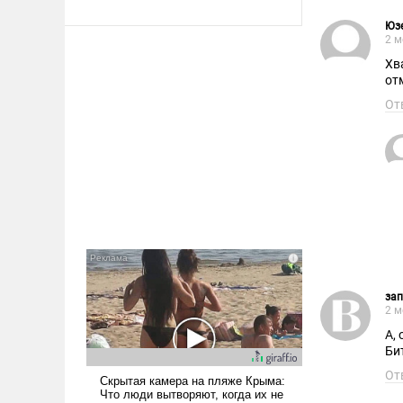
Юз
2 м
Хв
от
От
за
2 м
А,
Би
От