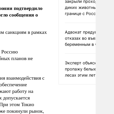
закрыли проходы для
понии подтвердило
диких животных на
границе с Россией
ргло сообщения о
им санкциям в рамках
Адвокат предупредил о
отказах во въезде
беременным в США
в Россию
бных планов не
Эксперт объяснил
пропажу белых грибов 
лесах этим летом
ия взаимодействия с
 обеспечение
жают работу на
х допускается
 При этом Токио
уже покинули рынок,