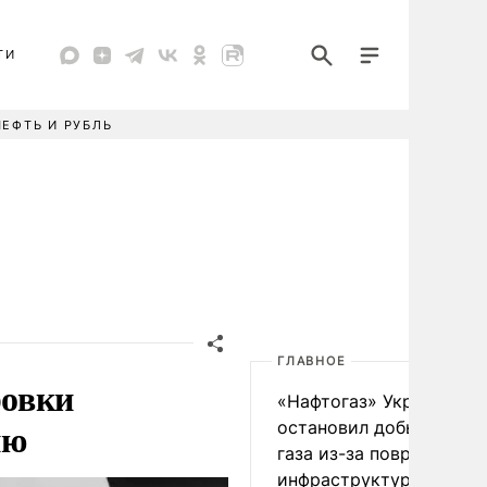
ТИ
НЕФТЬ И РУБЛЬ
ГЛАВНОЕ
ровки
«Нафтогаз» Украины
ию
остановил добычу нефт
газа из-за повреждения
инфраструктуры