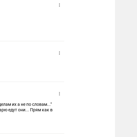
елам их а не по словам..."
арю едут они... Прям как в