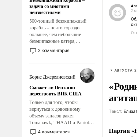
слабым, идти вперед и
задача со многими
Але
адаптироваться.
неизвестными
2 м
Об
500-тонный безэкипажный
ок
корабль – нечто гораздо
От
большее, чем небольшие
безэкипажные катера,
применение которых уже
2 комментария
стало обыденностью. Задача по
созданию такого корабля очень
сложна и амбициозна. Однако
7 АВГУСТА 2
и ее реализация радикально
Борис Джерелиевский
«Роди
поднимет наши боевые
Сможет ли Пентагон
возможности.
перестроить ВПК США
агита
Только для того, чтобы
вернуться к довоенному
Tекст:
Елиза
объему запасов ракет
Tomahawk, THAAD и Patriot
Партия «Р
США потребуется более трех
4 комментария
лет. Даже небольшая война с