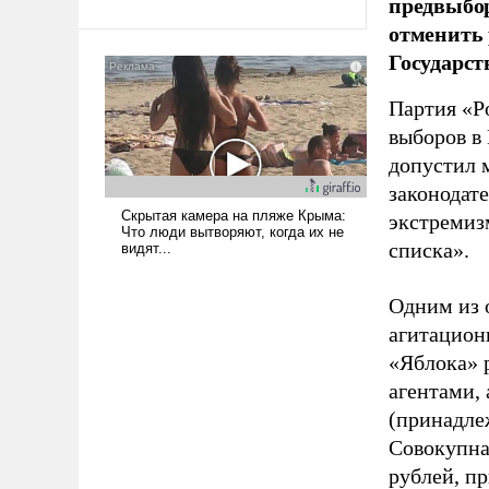
предвыбор
Ираном опустошила
отменить 
американские арсеналы.
Государст
Сложившаяся ситуация
означает многолетний период
Партия «Р
уязвимости США, например,
выборов в
перед Китаем.
допустил 
законодат
экстремиз
списка».
Одним из 
агитацион
«Яблока» 
агентами,
(принадле
Совокупная
рублей, пр