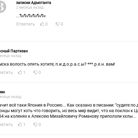
записки Адъютанта
2 месяца назад
...🐑🐑🐑🐑🐑🐑
Ответить
0
0
асный Партизан
есяца назад
ска волость опять хотите, п.и.д.о.р.а.с.ы? ***.р.е.н. вам!
ветить
1
0
мен
есяца назад
чит всё таки Япония в Россию... Как сказано в писании: "судите по д
онцы могут хоть что говорить, но весь мир видит, что на поклон к Ц
1654 на коленях к Алексею Михайловичу Романову приползли ххлы...
ветить
1
0