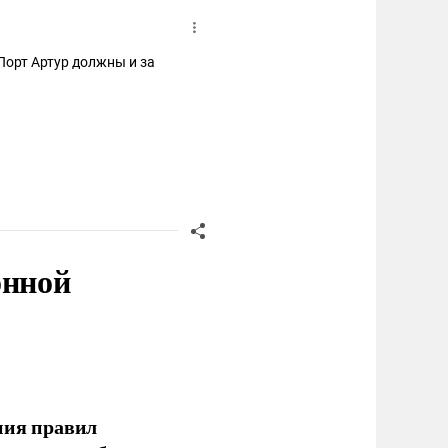
Порт Артур должны и за
онной
ния правил