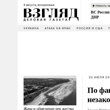
9 августа, воскресенье
Новость ч
ВС России
ДНР
УКРАИНА
АТАКА НА ИРАН
РОССИЯ И США
30 ИЮЛЯ 201
По фа
незак
Жара и обмеление рек жестко