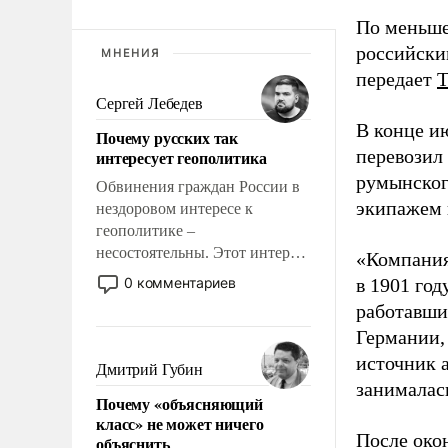
По меньше
российски
МНЕНИЯ
передает
Сергей Лебедев
В конце и
Почему русских так
перевозил
интересует геополитика
румынског
Обвинения граждан России в
экипажем 
нездоровом интересе к
геополитике –
несостоятельны. Этот интерес
«Компания
рационален и прагматичен. Он
0 комментариев
в 1901 год
обусловлен тысячелетним
работавши
опытом выживания в крайне
Германии, 
непростых условиях и
источник 
фундаментальным знанием,
Дмитрий Губин
что мировая политика имеет
занималас
Почему «объясняющий
свойство заявляться на порог
класс» не может ничего
нашего дома.
После око
объяснить