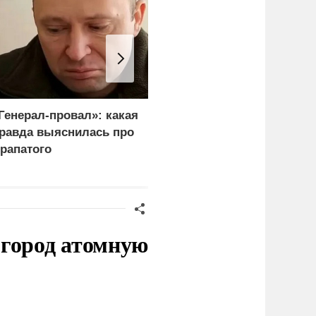
Генерал-провал»: какая
"Королева марафонов"
равда выяснилась про
привыкает к нищете и
рапатого
тюремной зарплате в 6,
тысяч
 город атомную