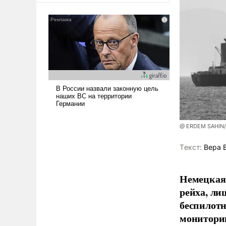
@ ERDEM SAHIN
Tекст:
Вера 
Немецкая 
рейха, ли
беспилотн
мониторин