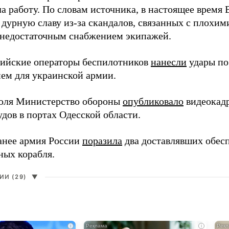
а работу. По словам источника, в настоящее время
 дурную славу из-за скандалов, связанных с плохим
 недостаточным снабжением экипажей.
сийские операторы беспилотников
нанесли
удары по
ем для украинской армии.
юля Министерство обороны
опубликовало
видеокад
дов в портах Одесской области.
анее армия России
поразила
два доставлявших обес
ных корабля.
И (29)
▼
i
i