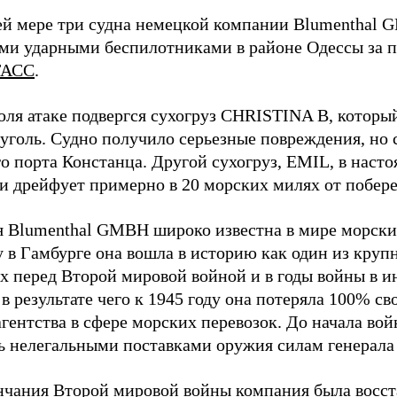
й мере три судна немецкой компании Blumenthal
ми ударными беспилотниками в районе Одессы за п
ТАСС
.
юля атаке подвергся сухогруз CHRISTINA B, котор
 уголь. Судно получило серьезные повреждения, но 
о порта Констанца. Другой сухогруз, EMIL, в наст
и дрейфует примерно в 20 морских милях от побер
 Blumenthal GMBH широко известна в мире морских
у в Гамбурге она вошла в историю как один из кру
х перед Второй мировой войной и в годы войны в и
в результате чего к 1945 году она потеряла 100% св
агентства в сфере морских перевозок. До начала во
ь нелегальными поставками оружия силам генерала
нчания Второй мировой войны компания была восст