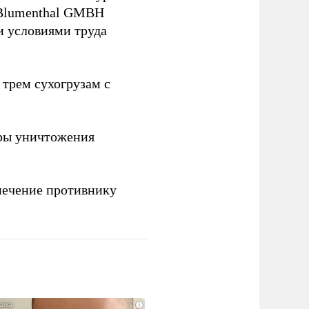
 Blumenthal GMBH
и условиями труда
 трем сухогрузам с
ры уничтожения
печение противнику
i