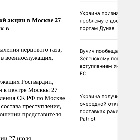
Украина признала
ой акции в Москве 27
проблему с доступом к
к в
портам Дуная
ыления перцового газа,
Вучич пообещал
 в военнослужащих,
Зеленскому помочь со
вступлением Украины в
ЕС
ужащих Росгвардии,
и в центре Москвы 27
Украина получила
вления СК РФ по Москве
очередной отказ в
 состава преступления,
поставках ракет для
ношении представителя
Patriot
дии 27 июля