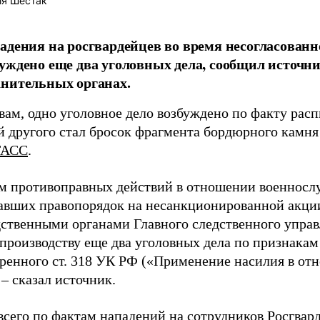
ия Шестак
адения на росгвардейцев во время несогласованн
уждено еще два уголовных дела, сообщил источни
нительных органах.
вам, одно уголовное дело возбуждено по факту расп
й другого стал бросок фрагмента бордюрного камня
ТАСС
.
м противоправных действий в отношении военносл
авших правопорядок на несанкционированной акци
дственными органами Главного следственного упра
производству еще два уголовных дела по признакам
ренного ст. 318 УК РФ («Применение насилия в от
 – сказал источник.
всего по фактам нападений на сотрудников Росгвар