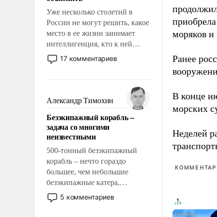
продолжил
Уже несколько столетий в
приобрела
России не могут решить, какое
моряков и
место в ее жизни занимает
интеллигенция, кто к ней
принадлежит, а кого из нее
Ранее рос
17 комментариев
исключили с правом
вооружени
восстановления и без оного. И
чем она отличается от просто
В конце и
образованных людей. Иногда
Александр Тимохин
морских су
казалось, что эти вопросы
Безэкипажный корабль –
решены раз и навсегда, но –
задача со многими
нет, не решены.
Неделей р
неизвестными
транспорт
500-тонный безэкипажный
корабль – нечто гораздо
КОММЕНТАРИ
большее, чем небольшие
безэкипажные катера,
применение которых уже
5 комментариев
стало обыденностью. Задача по
созданию такого корабля очень