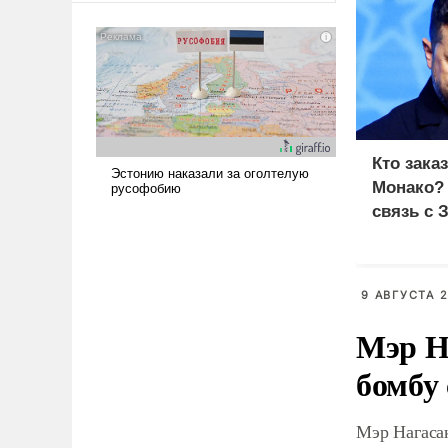
сложна и амбициозна. Однако
и ее реализация радикально
поднимет наши боевые
возможности.
Кто зака
Монако?
связь с 
9 АВГУСТА 2
Мэр Н
бомбу
Мэр Нагаса