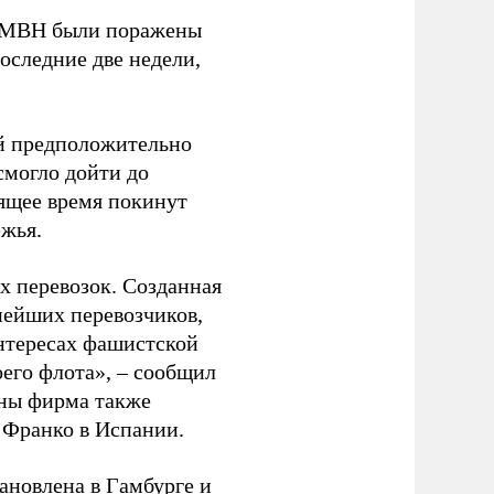
 GMBH были поражены
оследние две недели,
ый предположительно
смогло дойти до
оящее время покинут
ежья.
 перевозок. Созданная
пнейших перевозчиков,
нтересах фашистской
оего флота», – сообщил
йны фирма также
 Франко в Испании.
ановлена в Гамбурге и