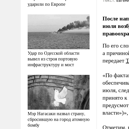
Tекст:
Евген
ударили по Европе
После нап
июля возб
правоохра
По его сло
Удар по Одесской области
а причино
вывел из строя портовую
передает
инфраструктуру и мост
«По факта
обеспечив
июля, сле
принято к 
предусмот
власти»)»,
Мэр Нагасаки назвал страну,
сбросившую на город атомную
бомбу
Отметим, 