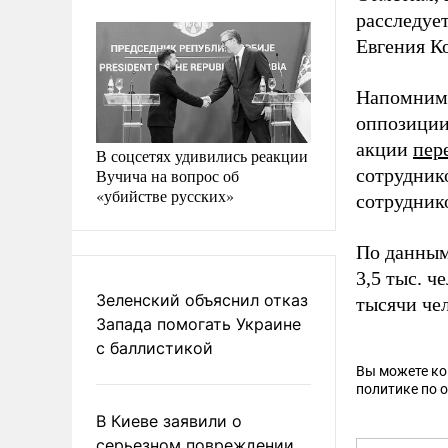
расследует
Евгения К
Напомним,
оппозиции
акции
пер
В соцсетях удивились реакции
сотруднико
Вучича на вопрос об
«убийстве русских»
сотрудник
По данным
3,5 тыс. ч
Зеленский объяснил отказ
тысячи че
Запада помогать Украине
с баллистикой
Вы можете к
политике по 
В Киеве заявили о
серьезном повреждении