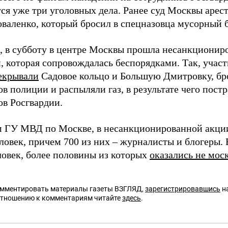
ся уже три уголовных дела. Ранее суд Москвы арест
оваленко, который бросил в спецназовца мусорный б
 в субботу в центре Москвы прошла несанкционир
, которая сопровождалась беспорядками. Так, учас
екрывали
Садовое кольцо и Большую Дмитровку, б
в полиции и распыляли газ, в результате чего пост
ов Росгвардии.
 ГУ МВД по Москве, в несанкционированной акц
еловек, причем 700 из них – журналисты и блогеры.
ловек, более половины из которых
оказались не мос
омментировать материалы газеты ВЗГЛЯД,
зарегистрировавшись
на
отношению к комментариям читайте
здесь
.