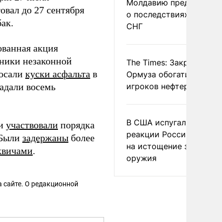
Молдавию предупреди
овал до 27 сентября
о последствиях выхода
ак.
СНГ
ованная акция
тники незаконной
The Times: Закрытие
росали
куски асфальта
в
Ормуза обогатило новы
радали восемь
игроков нефтерынка
В США испугались
ии
участвовали
порядка
реакции России и Кита
 Были
задержаны
более
на истощение запасов
квичами
.
оружия
 сайте. О редакционной