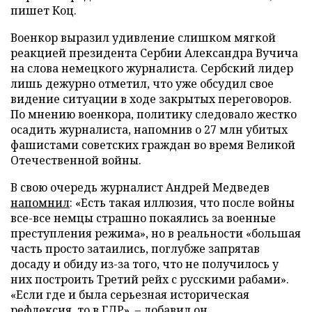
пишет Коц.
Военкор выразил удивление слишком мягкой
реакцией президента Сербии Александра Вучича
на слова немецкого журналиста. Сербский лидер
лишь дежурно отметил, что уже обсудил свое
видение ситуации в ходе закрытых переговоров.
По мнению военкора, политику следовало жестко
осадить журналиста, напомнив о 27 млн убитых
фашистами советских граждан во время Великой
Отечественной войны.
В свою очередь журналист Андрей Медведев
напомнил
: «Есть такая иллюзия, что после войны
все-все немцы страшно покаялись за военные
преступления режима», но в реальности «большая
часть просто затаились, поглубже запрятав
досаду и обиду из-за того, что не получилось у
них построить Третий рейх с русскими рабами».
«Если где и была серьезная историческая
рефлексия, то в ГДР», – добавил он.