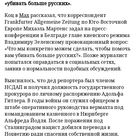
«убивать больше русских».
Коц в
Мах
рассказал, что корреспондент
Frankfurter Allgemeine Zeitung по Юго-Восточной
Европе Михаэль Мартенс задал на пресс-
конференции в Белграде главе киевского режима
Владимиру Зеленскому провокационный вопрос:
«Что мы конкретно можем сделать, чтобы помочь
вам убивать больше русских?». Позже журналист
попытался оправдаться в социальных сетях,
заявив о нормальности подобных обсуждений.
Выяснилось, что дед репортера был членом
НСДАП и получил должность государственного
прокурора по личному распоряжению Адольфа
Гитлера. В годы войны он служил офицером в
штабе оперативного руководства вермахта под
командованием казненного в Нюрнберге
Альфреда Йодля. После поражения под
Сталинградом нацист добился перевода в
Норвегию ради спасения собственной жизни,