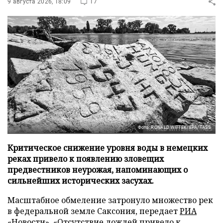
9 августа 2026, 18:09
17
Фото: RONALD WITTEK/EPA/TASS
Критическое снижение уровня воды в немецких
реках привело к появлению зловещих
предвестников неурожая, напоминающих о
сильнейших исторических засухах.
Масштабное обмеление затронуло множество рек
в федеральной земле Саксония, передает
РИА
«Новости»
. «Отсутствие дождей привело к