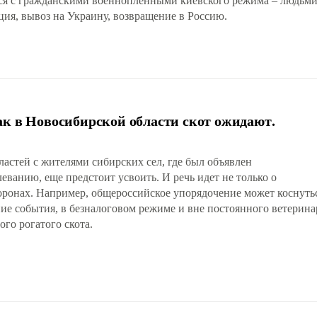
ся с гражданскими военнопленными киевского режима – людьми
ция, вывоз на Украину, возвращение в Россию.
ак в Новосибирской области скот ожидают.
астей с жителями сибирских сел, где был объявлен
еванию, еще предстоит усвоить. И речь идет не только о
оронах. Например, общероссийское упорядочение может коснуть
ние события, в безналоговом режиме и вне постоянного ветерин
ого рогатого скота.