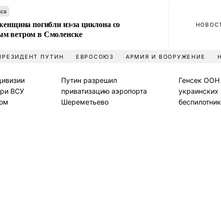
аса
женщина погибли из-за циклона со
НОВОС
м ветром в Смоленске
ПРЕЗИДЕНТ ПУТИН
ЕВРОСОЮЗ
АРМИЯ И ВООРУЖЕНИЕ
дивизии
Путин разрешил
Генсек ООН 
ери ВСУ
приватизацию аэропорта
украинских
ком
Шереметьево
беспилотник