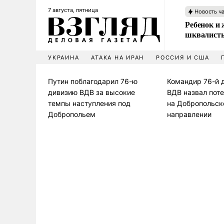
7 августа, пятница
Новость ч
Ребенок и 
шквалисты
УКРАИНА
АТАКА НА ИРАН
РОССИЯ И США
Путин поблагодарил 76-ю
Командир 76-й 
дивизию ВДВ за высокие
ВДВ назвал пот
темпы наступления под
на Добропольс
Добропольем
направлении