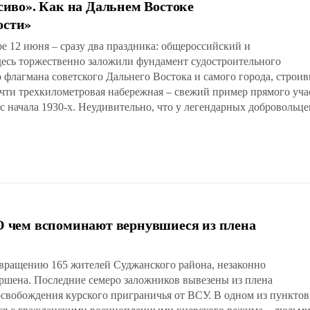
сиво». Как на Дальнем Востоке
ости»
 12 июня – сразу два праздника: общероссийский и
 здесь торжественно заложили фундамент судостроительного
о флагмана советского Дальнего Востока и самого города, строи
ти трехкилометровая набережная – свежий пример прямого учас
 начала 1930-х. Неудивительно, что у легендарных добровольц
 О чем вспоминают вернувшиеся из плена
звращению 165 жителей Суджанского района, незаконно
ршена. Последние семеро заложников вывезены из плена
свобождения курского приграничья от ВСУ. В одном из пунктов