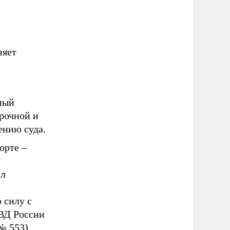
няет
ный
срочной и
ению суда.
орте –
у
ал
 силу с
ВД России
№ 553).