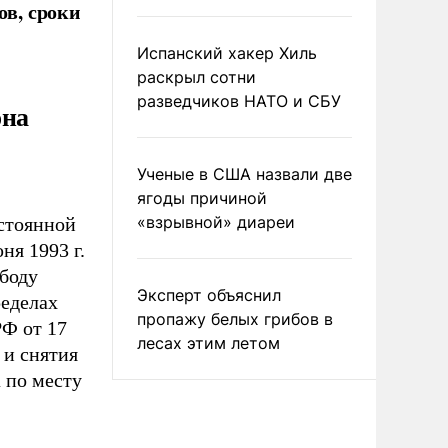
ов, сроки
Испанский хакер Хиль
раскрыл сотни
разведчиков НАТО и СБУ
она
Ученые в США назвали две
ягоды причиной
«взрывной» диареи
остоянной
ня 1993 г.
боду
Эксперт объяснил
ределах
пропажу белых грибов в
РФ от 17
лесах этим летом
 и снятия
 по месту