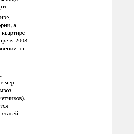
рте.
ире,
рии, а
в квартире
преля 2008
роении на
а
азмер
ывоз
четчиков).
тся
 статей