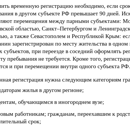
ить временную регистрацию необходимо, если сро
вания в другом субъекте РФ превышает 90 дней. И
вляют перемещения между парными субъектами: Мо
вской областью, Санкт–Петербургом и Ленинградс
тью, а также Севастополем и Республикой Крым: ес
нин зарегистрирован по месту жительства в одном 
х субъектов, при переезде в соседний оформлять р
ту пребывания не требуется. Кроме того, регистрац
ется и при перемещении внутри одного субъекта РФ
нная регистрация нужна следующим категориям гр
ндаторам жилья в другом регионе;
дентам, обучающимся в иногороднем вузе;
товым работникам; гражданам, переехавшим к родс
длительный срок;