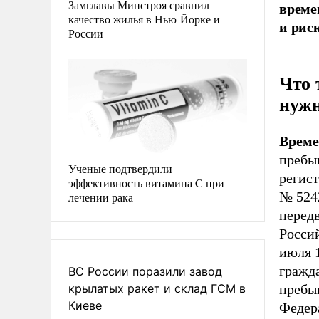
Замглавы Минстроя сравнил
време
качество жилья в Нью-Йорке и
и рис
России
Что 
нуж
Време
пребы
Ученые подтвердили
регист
эффективность витамина C при
№ 524
лечении рака
перед
Росси
июля 
гражд
ВС России поразили завод
крылатых ракет и склад ГСМ в
пребыв
Киеве
Федер