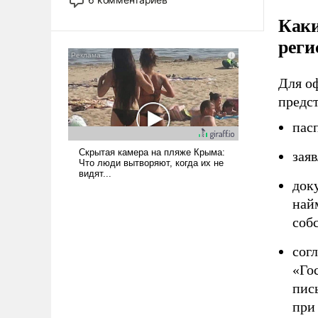
опустошила американские
Каки
арсеналы. Сложившаяся ситуация
реги
означает многолетний период
уязвимости США, например, перед
Китаем.
Для о
предс
пас
зая
док
най
соб
сог
«Го
пис
при