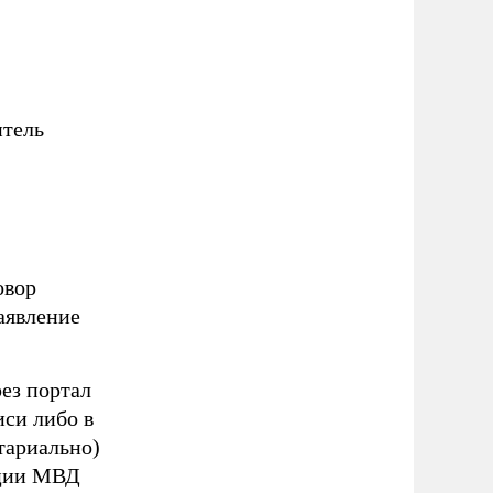
итель
овор
аявление
ез портал
си либо в
тариально)
ации МВД