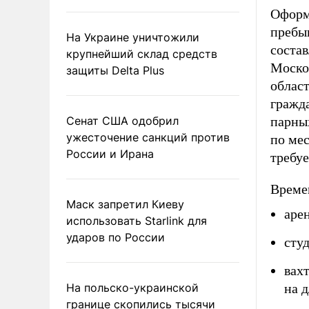
Оформ
пребы
На Украине уничтожили
соста
крупнейший склад средств
Моско
защиты Delta Plus
облас
гражда
Сенат США одобрил
парны
ужесточение санкций против
по мес
России и Ирана
требу
Време
Маск запретил Киеву
аре
использовать Starlink для
ударов по России
сту
вах
На польско-украинской
на 
границе скопились тысячи