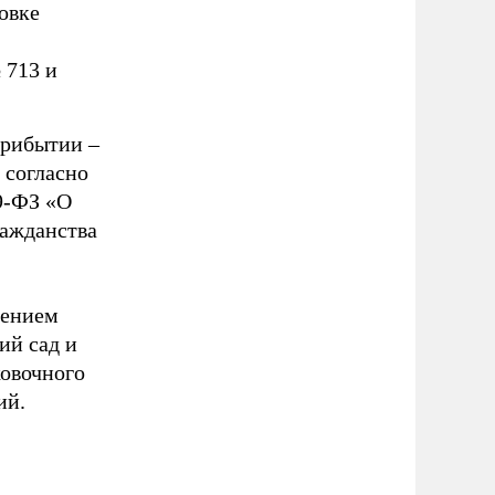
овке
 713 и
прибытии –
 согласно
09-ФЗ «О
ражданства
чением
ий сад и
овочного
ий.