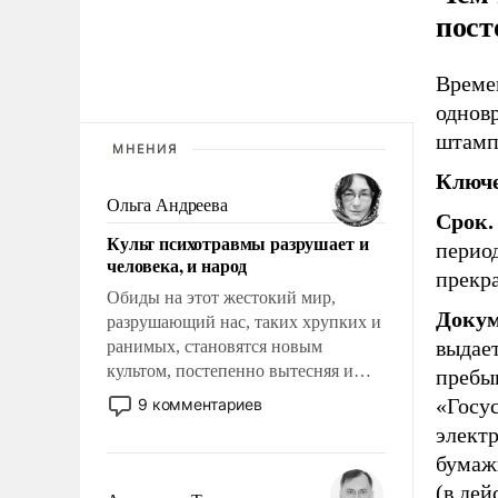
пост
Време
однов
штамп
МНЕНИЯ
Ключе
Ольга Андреева
Срок.
Культ психотравмы разрушает и
период
человека, и народ
прекр
Обиды на этот жестокий мир,
Докум
разрушающий нас, таких хрупких и
выдает
ранимых, становятся новым
культом, постепенно вытесняя и
пребыв
отменяя традиционное требование к
«Госу
9 комментариев
человеку – быть мужественным и
элект
твердым под ударами судьбы, брать
бумаж
на себя ответственность, помогать
(в дей
слабым, идти вперед и