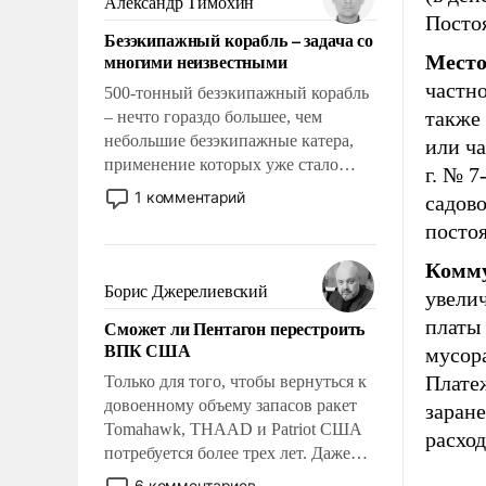
Александр Тимохин
адаптироваться.
Посто
Безэкипажный корабль – задача со
многими неизвестными
Место
частно
500-тонный безэкипажный корабль
также 
– нечто гораздо большее, чем
небольшие безэкипажные катера,
или ча
применение которых уже стало
г. № 7
обыденностью. Задача по созданию
1 комментарий
садов
такого корабля очень сложна и
посто
амбициозна. Однако и ее
реализация радикально поднимет
Комму
наши боевые возможности.
Борис Джерелиевский
увели
платы
Сможет ли Пентагон перестроить
ВПК США
мусора
Плате
Только для того, чтобы вернуться к
довоенному объему запасов ракет
заран
Tomahawk, THAAD и Patriot США
расход
потребуется более трех лет. Даже
небольшая война с Ираном
6 комментариев