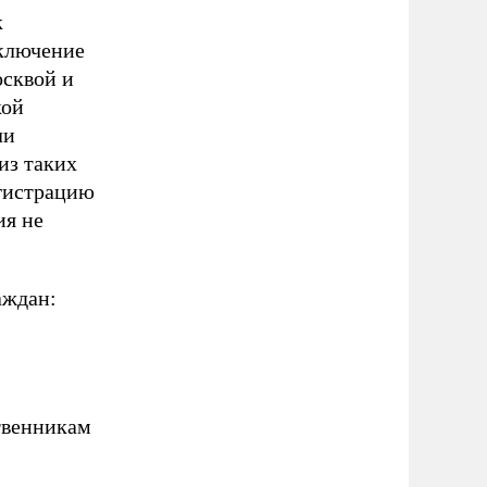
к
сключение
сквой и
кой
ли
из таких
егистрацию
ия не
.
аждан:
твенникам