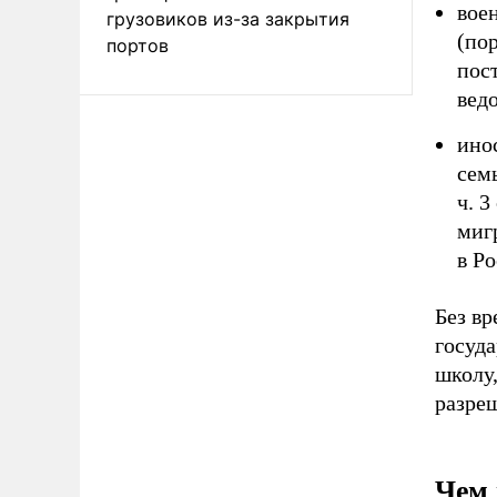
вое
грузовиков из-за закрытия
(по
портов
пос
вед
ино
сем
ч. 3
миг
в Р
Без в
госуда
школу
разреш
Чем 