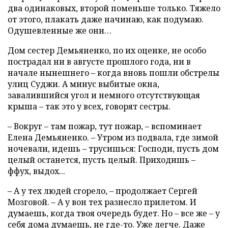
два одинаковых, второй поменьше только. Тяжело
от этого, плакать даже начинаю, как подумаю.
Одушевленные же они…
Дом сестер Демьяненко, по их оценке, не особо
пострадал ни в августе прошлого года, ни в
начале нынешнего – когда вновь пошли обстрелы
улиц Суджи. А минус выбитые окна,
завалившийся угол и немного отсутствующая
крыша – так это у всех, говорят сестры.
– Вокруг – там пожар, тут пожар, – вспоминает
Елена Демьяненко. – Утром из подвала, где зимой
ночевали, идешь – трусишься: Господи, пусть дом
целый останется, пусть целый. Приходишь –
ффух, выдох...
– А у тех людей сгорело, – продолжает Сергей
Мозговой. – А у вон тех разнесло прилетом. И
думаешь, когда твоя очередь будет. Но – все же – у
себя дома думаешь, не где-то. Уже легче. Даже