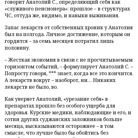
говорит Анатолий С., определяющий себя как
«служивого пенсионера»: прошлое – в структурах
ЧС, оттуда же, видимо, и навыки выживания.
Запас лекарств от собственных хроник у Анатолия
был на полгода. Личное достижение, которым он
гордится – за семь месяцев потратил лишь
половину.
– Жесткая экономия в связи с не просчитываемым
горизонтом событий, – формулирует Анатолий С. –
Попросту говоря, *** знает, когда все это кончится.
А лекарств вокруг – наоборот, ни… Никаких
лекарств не было, во.
Как уверяет Анатолий, «урезание себя» в
препаратах прошло без особого ущерба для
здоровья. Курские медики, наблюдающие и его, и
сотни других суджанских заложников больше
месяца, высказываются осторожнее – в том
смысле, что лучше было бы обойтись без