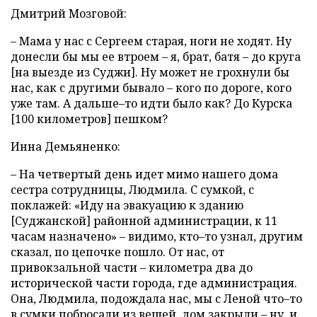
Дмитрий Мозговой:
– Мама у нас с Сергеем старая, ноги не ходят. Ну
донесли бы мы ее втроем – я, брат, батя – до круга
[на выезде из Суджи]. Ну может не грохнули бы
нас, как с другими бывало – кого по дороге, кого
уже там. А дальше–то идти было как? До Курска
[100 километров] пешком?
Инна Демьяненко:
– На четвертый день идет мимо нашего дома
сестра сотрудницы, Людмила. С сумкой, с
поклажей: «Иду на эвакуацию к зданию
[Суджанской] районной администрации, к 11
часам назначено» – видимо, кто–то узнал, другим
сказал, по цепочке пошло. От нас, от
привокзальной части – километра два до
исторической части города, где администрация.
Она, Людмила, подождала нас, мы с Леной что–то
в сумки побросали из вещей, дом закрыли – ну, и