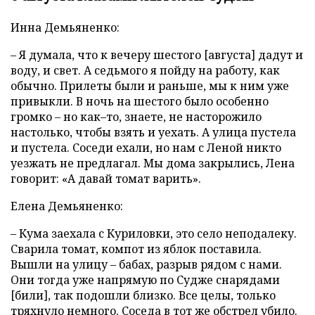
Инна Демьяненко:
– Я думала, что к вечеру шестого [августа] дадут и
воду, и свет. А седьмого я пойду на работу, как
обычно. Прилеты были и раньше, мы к ним уже
привыкли. В ночь на шестого было особенно
громко – но как–то, знаете, не насторожило
настолько, чтобы взять и уехать. А улица пустела
и пустела. Соседи ехали, но нам с Леной никто
уезжать не предлагал. Мы дома закрылись, Лена
говорит: «А давай томат варить».
Елена Демьяненко:
– Кума заехала с Куриловки, это село неподалеку.
Сварила томат, компот из яблок поставила.
Вышли на улицу – бабах, разрыв рядом с нами.
Они тогда уже напрямую по Судже снарядами
[били], так подошли близко. Все целы, только
тряхнуло немного. Соседа в тот же обстрел убило.