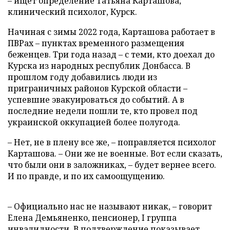
– ищет определение Татьяна Карташова,
клинический психолог, Курск.
Начиная с зимы 2022 года, Карташова работает в
ПВРах – пунктах временного размещения
беженцев. Три года назад – с теми, кто доехал до
Курска из народных республик Донбасса. В
прошлом году добавились люди из
приграничных районов Курской области –
успевшие эвакуироваться до событий. А в
последние недели пошли те, кто провел под
украинской оккупацией более полугода.
– Нет, не в плену все же, – поправляется психолог
Карташова. – Они же не военные. Вот если сказать,
что были они в заложниках, – будет вернее всего.
И по правде, и по их самоощущению.
– Официально нас не называют никак, – говорит
Елена Демьяненко, пенсионер, I группа
инвалидности. В подтверждение показывает