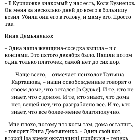
– В Куриловке знакомый у нас есть, Коля Кузнецов.
Он меня за несколько дней до всего в больницу
возил. Убили они его в голову, и маму его. Просто
так.
Инна
Демьяненко
:
– Одна наша женщина-соседка вышла – и с
концами. Это пятого декабря было. Нашли потом
один только платочек, самой нет до сих пор.
– Чаще всего, – отмечает психолог Татьяна
Карташова, – наши освобожденные говорят о
своем доме, что остался [в Судже]. И те, кто не
знает, что с домом. И те, кто знают, что дома
нет, вещей нет, что разграблено все. И те, кто
знает, что все более-менее благополучно.
– Мне плохо, потому что коты там, дома остались,
– говорит Инна Демьяненко. – Один свой кот,
второй [за время оккупации] прибился – теперь