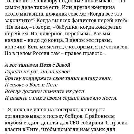
только по телевизору подобные показывают – на
самом деле такое есть. Или другая женщина
около магазина, пожилая совсем: «Когда все это
закончится? Когда вы всех фашистов перебьете?»
«Не знаю, – говорю, – бабушка, когда конкретно
перебьем. Но, наверное, перебьем». Раз мы
начали – надо до конца. В целом мы правы,
конечно. Есть моменты, с которыми я не согласен.
Но в целом Россия там – правее правого...
А вот танкачи Петя с Вовой
Горели не раз, но по новой
Братву поддержать свои танки в атаку вели.
И также о Вове и Пете
Всегда должны помнить их дети
И память о них в своем сердце навечно нести.
– Я, пока не ушел на контракт, концерты
организовывал в пользу бойцов. С районным
клубом ездил, деньги для СВО собирали. Я просил
власти в Чите, чтобы помогли нам уазик для