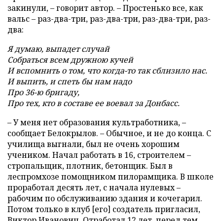
закинули, – говорит автор. – Простенько все, как
вальс – раз-два-три, раз-два-три, раз-два-три, раз-
два:
Я думаю, выпадет случай
Собраться всем дружною кучей
И вспомнить о том, что когда-то так сблизило нас.
И выпить, и спеть бы нам надо
Про 36-ю бригаду,
Про тех, кто в составе ее воевал за Донбасс.
– У меня нет образования культработника, –
сообщает Белокрылов. – Обычное, и не до конца. С
училища выгнали, был не очень хорошим
учеником. Начал работать в 16, строителем –
стропальщик, плотник, бетонщик. Был в
леспромхозе помощником пилорамщика. В школе
проработал десять лет, с начала нулевых –
рабочим по обслуживанию здания и кочегарил.
Потом только в клуб [его] создатель пригласил,
Виктор Иванович. Отработал 12 лет, перед тем