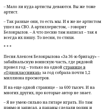
– Мало ли куда артисты деваются. Вы же тоже
артист.
– Так разные они, то есть мы. И я же не артистом
ушел на СВО. А артиллеристом, – говорит
Белокрылов. – А что песню там написал – так я
всегда их пишу. То песни, то стихи.
* * *
Песня Алексея Белокрылова «За 36-ю бригаду» –
забайкальскую воинскую часть, где рядовой
провел год – только на одной
странице в
«Одноклассниках»
за год собрала почти 1,2
миллиона просмотров.
И на еще одной странице – за 600 тысяч. И на
многих других, про которые автор не знает.
– Я не умею сильно на гитаре играть. Но там
прямо и записал, а пацаны сделали ролик и