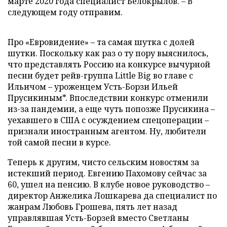
марте 2020 года специалист Белокрылов. – В
следующем году отправим.
Про «Евровидение» – та самая шутка с долей
шутки. Поскольку как раз о ту пору выяснилось,
что представлять Россию на конкурсе вычурной
песни будет рейв-группа Little Big во главе с
Ильичом – уроженцем Усть-Борзи Ильей
Прусикиным*. Впоследствии конкурс отменили
из-за пандемии, а еще чуть попозже Прусикина –
уехавшего в США с осуждением спецоперации –
признали иностранным агентом. Ну, любители
той самой песни в курсе.
Теперь к другим, чисто сельским новостям за
истекший период. Евгению Пахомову сейчас за
60, ушел на пенсию. В клубе новое руководство –
директор Анжелика Лошкарева да специалист по
жанрам Любовь Грошева, пять лет назад
управлявшая Усть-Борзей вместо Светланы