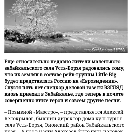
Фото: Юрий Васильев/ВЗГЛЯД
Еще относительно недавно жители маленького
забайкальского села Усть-Борзя радовались тому,
что их земляк в составе рейв-группы Little Big
будет представлять Россию на «Евровидении».
Спустя пять лет спецкор деловой газеты ВЗГЛЯД
вновь приехал в Забайкалье, где теперь в почете
совершенно иные герои и совсем другие песни.
– Позывной «Маэстро», – представляется Алексей
Белокрылов, бывший директор дома культуры в
селе Усть-Борзя, Ононский район Забайкальского
края. – У нас в части Алексеев было пять человек.