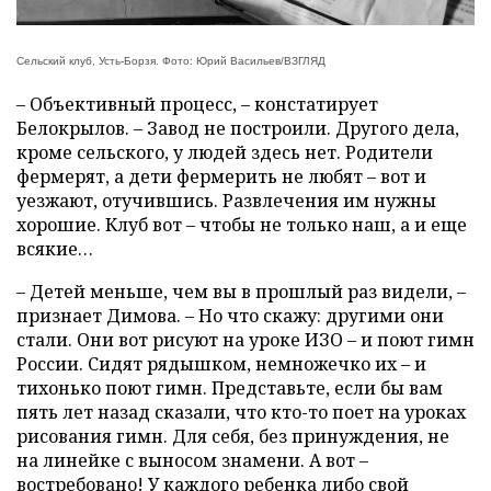
Сельский клуб, Усть-Борзя. Фото: Юрий Васильев/ВЗГЛЯД
– Объективный процесс, – констатирует
Белокрылов. – Завод не построили. Другого дела,
кроме сельского, у людей здесь нет. Родители
фермерят, а дети фермерить не любят – вот и
уезжают, отучившись. Развлечения им нужны
хорошие. Клуб вот – чтобы не только наш, а и еще
всякие…
– Детей меньше, чем вы в прошлый раз видели, –
признает Димова. – Но что скажу: другими они
стали. Они вот рисуют на уроке ИЗО – и поют гимн
России. Сидят рядышком, немножечко их – и
тихонько поют гимн. Представьте, если бы вам
пять лет назад сказали, что кто-то поет на уроках
рисования гимн. Для себя, без принуждения, не
на линейке с выносом знамени. А вот –
востребовано! У каждого ребенка либо свой