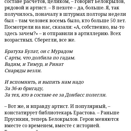
составе расчетов, целиком, – говорит Белокрылов,
рядовой и артист. – В пехоте – да, больше. Я, так
получилось, поначалу в штурмах полторы недели
был – там человек восемь было, кто больше 50 лет.
Посмотрели на нас, сказали: «А, собственно, вы-то
здесь зачем?» – и отправили в артиллерию. Всех
возрастных. Сберегли, все же.
Братуха Булат, он с Мурадом
С арты, что долбила по гадам.
Вадим, и Тимур, и Ринат
Снаряды везли.
И вспомнить, и выпить нам надо
За 36-ю бригаду,
За тех, кто в составе ее за Донбасс полегли.
– Вот же, и вправду артист. И популярный, –
констатирует библиотекарь Ерастова. – Раньше
Прусикин, теперь Белокрылов. Герои меняются
вместе со временем, вместе с историей.