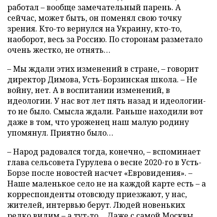
работал – вообще замечательный парень. А
сейчас, может быть, он поменял свою точку
зрения. Кто-то вернулся на Украину, кто-то,
наоборот, весь за Россию. По сторонам разметало
очень жестко, не отнять…
– Мы ждали этих изменений в стране, – говорит
директор Димова, Усть-Борзинская школа. – Не
войну, нет. А в воспитании изменений, в
идеологии. У нас вот лет пять назад и идеологии-
то не было. Смысла ждали. Раньше находили вот
даже в том, что уроженец наш малую родину
упомянул. Приятно было…
– Народ радовался тогда, конечно, – вспоминает
глава сельсовета Гурулева о весне 2020-го в Усть-
Борзе после новостей насчет «Евровидения». –
Наше маленькое село не на каждой карте есть – а
корреспонденты отовсюду приезжают, у нас,
жителей, интервью берут. Людей новеньких
редко видим – а тут-то… Даже с самой Москвы