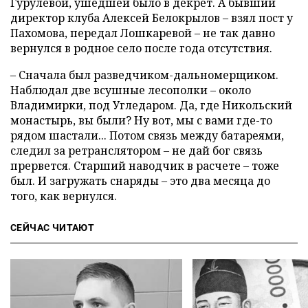
Гурулевой, ушедшей было в декрет. А бывший
директор клуба Алексей Белокрылов – взял пост у
Пахомова, передал Лошкаревой – не так давно
вернулся в родное село после года отсутствия.
– Сначала был разведчиком-дальномерщиком.
Наблюдал две всушные лесополки – около
Владимирки, под Угледаром. Да, где Никольский
монастырь, вы были? Ну вот, мы с вами где-то
рядом шастали... Потом связь между батареями,
следил за ретранслятором – не дай бог связь
прервется. Старший наводчик в расчете – тоже
был. И загружать снаряды – это два месяца до
того, как вернулся.
СЕЙЧАС ЧИТАЮТ