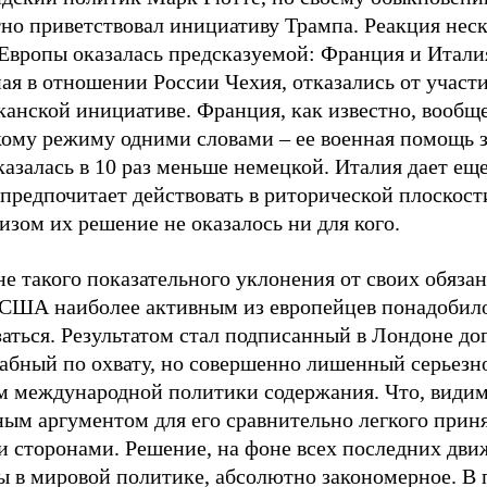
тно приветствовал инициативу Трампа. Реакция нес
Европы оказалась предсказуемой: Франция и Италия
ая в отношении России Чехия, отказались от участи
канской инициативе. Франция, как известно, вообщ
кому режиму одними словами – ее военная помощь з
казалась в 10 раз меньше немецкой. Италия дает ещ
предпочитает действовать в риторической плоскости
зом их решение не оказалось ни для кого.
е такого показательного уклонения от своих обяза
 США наиболее активным из европейцев понадобил
аться. Результатом стал подписанный в Лондоне до
абный по охвату, но совершенно лишенный серьезн
м международной политики содержания. Что, видимо
ным аргументом для его сравнительно легкого прин
и сторонами. Решение, на фоне всех последних дв
ы в мировой политике, абсолютно закономерное. В