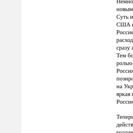
Немно
новым
Суть и
США н
Росси
расход
сразу 
Тем бо
ролью 
Росси
позиро
на Ук
яркая 
Россия
Теперь
дейст
голла