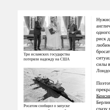
Нужно
англич
одног
риск д
любим
бросат
Три исламских государства
ситуа
потеряли надежду на США
силы 
Лондо
Поэтом
прекр
Кенси
Берлин
Росатом сообщил о запуске
сразу 