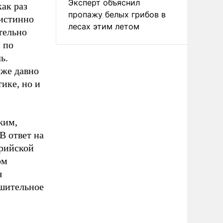
Эксперт объяснил
ак раз
пропажу белых грибов в
 истинно
лесах этим летом
тельно
 по
ь.
уже давно
ике, но и
жим,
В ответ на
ирийской
ом
я
ешительное