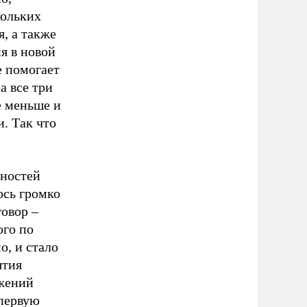
кольких
, а также
я в новой
е помогает
а все три
е меньше и
. Так что
нностей
ось громко
говор –
ого по
, и стало
ятия
ижений
 первую