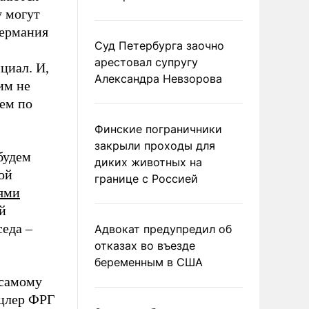
 могут
Германия
Суд Петербурга заочно
арестовал супругу
циал. И,
Александра Невзорова
им не
сем по
Финские пограничники
закрыли проходы для
будем
диких животных на
ой
границе с Россией
ями
й
седа –
Адвокат предупредил об
отказах во въезде
беременным в США
 самому
нцлер ФРГ