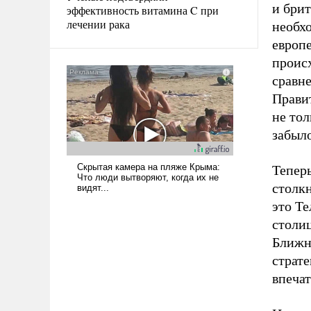
и брит
эффективность витамина C при
лечении рака
необх
европ
происх
сравн
Правит
не тол
забыло
Тепер
столк
это Т
столи
Ближн
страте
впечат