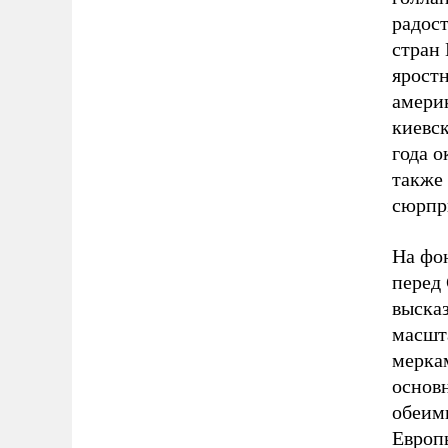
радос
стран 
яростн
амери
киевс
года о
также 
сюрпри
На фон
перед
высказ
масшт
мерка
основ
обеим
Европ