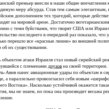
анский премьер внесли в наши общие впечатления к
одимую меру абсурда. Став тем самым элегантным,
ейским дополнением тех трагедий, которые действи
одят на мировой арене. Достаточно вегетарианским
ению с теми буйствами, что творят США или Израил
ельство последнего в очередной раз показало, что 
ько перешло все «красные линии» во внешней полит
 об их существовании.
ь объектом атаки Израиля стал новый сирийский ре
нувшийся с племенами
друзов
на своей территории. 
ель-Авив нанес авиационные удары по объектам в с
це, а параллельно провозгласил себя новым «шериф
его Востока». Насколько устойчивой окажется така
гия, мы не знаем, но пока она производит весьма р
ление.