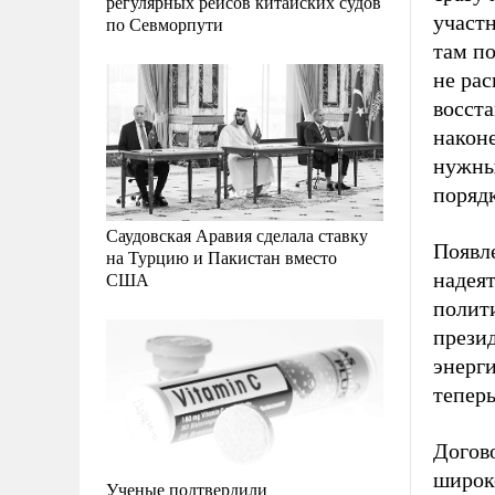
регулярных рейсов китайских судов
участ
по Севморпути
там п
не рас
восста
наконе
нужны 
порядк
Саудовская Аравия сделала ставку
Появле
на Турцию и Пакистан вместо
США
надея
полит
прези
энерг
тепер
Догов
широк
Ученые подтвердили