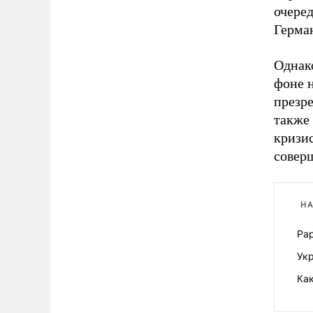
очеред
Герма
Однак
фоне 
презр
также 
кризис
совер
НА
Рар
Ук
Ка