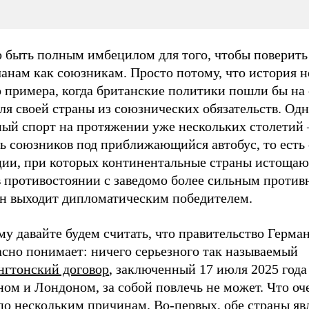
 быть полным имбецилом для того, чтобы поверить
анам как союзникам. Просто потому, что история н
о примера, когда британские политики пошли бы на
ля своей страны из союзнических обязательств. Одн
ый спорт на протяжении уже нескольких столетий 
ь союзников под приближающийся автобус, то есть 
ции, при которых континентальные страны истощаю
в противостоянии с заведомо более сильным против
н выходит дипломатическим победителем.
у давайте будем считать, что правительство Герма
асно понимает: ничего серьезного так называемый
нгтонский договор
, заключенный 17 июля 2025 год
ом и Лондоном, за собой повлечь не может. Что оч
по нескольким причинам. Во-первых, обе страны яв