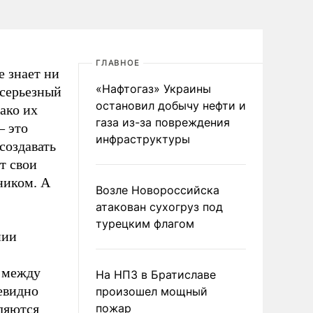
ГЛАВНОЕ
е знает ни
«Нафтогаз» Украины
 серьезный
остановил добычу нефти и
ако их
газа из-за повреждения
– это
инфраструктуры
создавать
т свои
ником. А
Возле Новороссийска
атакован сухогруз под
турецким флагом
нии
а между
На НПЗ в Братиславе
евидно
произошел мощный
ляются
пожар