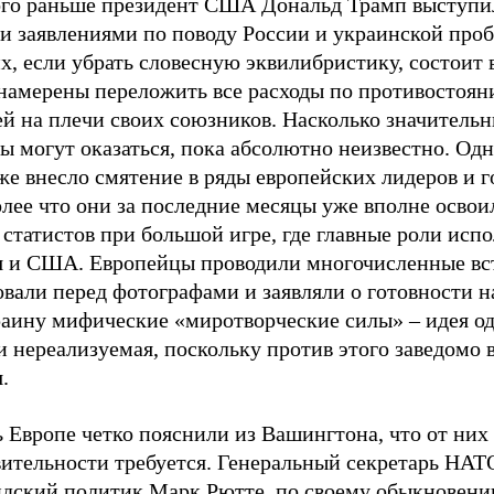
го раньше президент США Дональд Трамп выступи
и заявлениями по поводу России и украинской про
х, если убрать словесную эквилибристику, состоит в
амерены переложить все расходы по противостоян
ей на плечи своих союзников. Насколько значитель
ы могут оказаться, пока абсолютно неизвестно. Одн
же внесло смятение в ряды европейских лидеров и г
лее что они за последние месяцы уже вполне освои
статистов при большой игре, где главные роли исп
я и США. Европейцы проводили многочисленные вс
вали перед фотографами и заявляли о готовности н
раину мифические «миротворческие силы» – идея о
и нереализуемая, поскольку против этого заведомо 
.
 Европе четко пояснили из Вашингтона, что от них 
вительности требуется. Генеральный секретарь НАТ
ндский политик Марк Рютте, по своему обыкновени