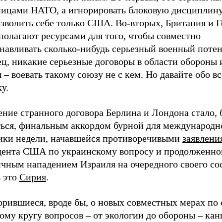
ницами НАТО, а игнорировать блоковую дисциплину
озволить себе только США. Во-вторых, Британия и 
полагают ресурсами для того, чтобы совместно
навливать сколько-нибудь серьезный военный потен
ц, никакие серьезные договоры в области обороны 
– воевать такому союзу не с кем. Но давайте обо в
у.
ние странного договора Берлина и Лондона стало, 
ться, финальным аккордом бурной для международн
ики недели, начавшейся противоречивыми
заявлени
дента США по украинскому вопросу и продолженно
ичным нападением Израиля на очередного своего со
ь это
Сирия
.
орившиеся, вроде бы, о новых совместных мерах по
ому кругу вопросов – от экологии до обороны – ка