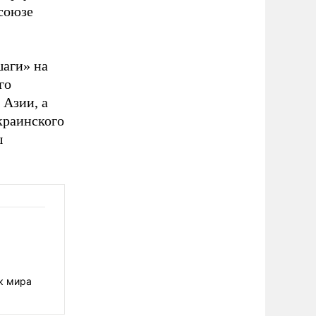
 союзе
шаги» на
го
 Азии, а
краинского
ы
к мира