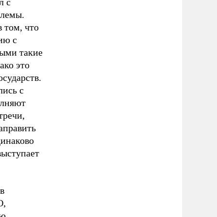
л с
блемы.
 том, что
ию с
ными такие
ако это
осударств.
лись с
олняют
тречи,
аправить
динаково
выступает
в
О,
ю,