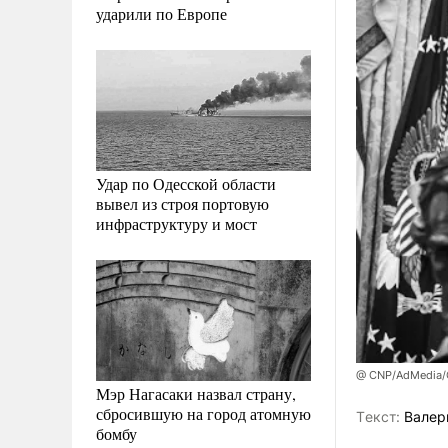
ударили по Европе
Удар по Одесской области
вывел из строя портовую
инфраструктуру и мост
@ CNP/AdMedia/G
Мэр Нагасаки назвал страну,
сбросившую на город атомную
Tекст:
Валер
бомбу