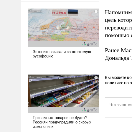
Напомним,
цель кото
переводит
помощью о
Ранее Ма
Дональда 
Вы можете к
политике по 