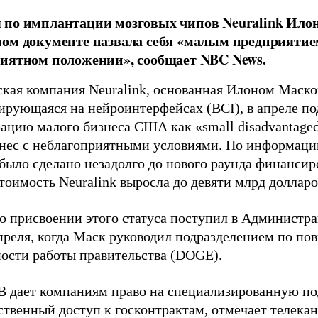
по имплантации мозговых чипов Neuralink Ило
ом документе назвала себя «малым предприятие
иятном положении», сообщает NBC News.
кая компания Neuralink, основанная Илоном Маско
ирующаяся на нейроинтерфейсах (BСI), в апреле под
ацию малого бизнеса США как «small disadvantaged
нес с неблагоприятными условиями. По информац
 было сделано незадолго до нового раунда финансир
тоимость Neuralink выросла до девяти млрд долларо
о присвоении этого статуса поступил в Администр
реля, когда Маск руководил подразделением по п
ости работы правительства (DOGE).
B дает компаниям право на специализированную п
твенный доступ к госконтрактам, отмечает телекан