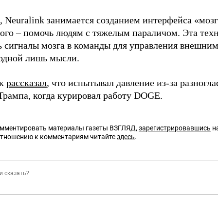
 Neuralink занимается созданием интерфейса «моз
рого – помочь людям с тяжелым параличом. Эта тех
ь сигналы мозга в команды для управления внешним
дной лишь мысли.
ск
рассказал
, что испытывал давление из-за разногл
Трампа, когда курировал работу DOGE.
омментировать материалы газеты ВЗГЛЯД,
зарегистрировавшись
на
отношению к комментариям читайте
здесь
.