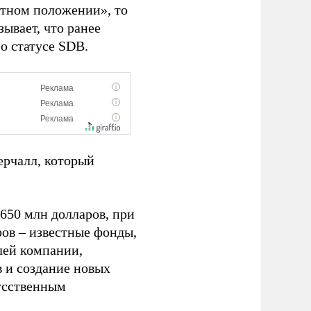
ятном положении», то
ывает, что ранее
 статусе SDB.
ерчалл, который
650 млн долларов, при
ров – известные фонды,
елей компании,
в и создание новых
кусственным