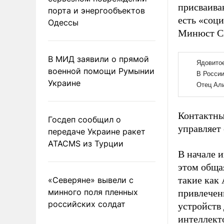
присваива
порта и энергообъектов
есть «соц
Одессы
Минюст СШ
В МИД заявили о прямой
военной помощи Румынии
Украине
Контактны
Госдеп сообщил о
управляет
передаче Украине ракет
ATACMS из Турции
В начале 
этом обща
такие как 
«Северяне» вывели с
минного поля пленных
привлечен
российских солдат
устройств
интеллект