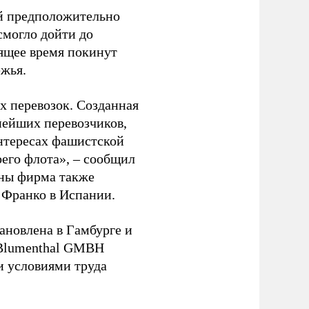
ый предположительно
смогло дойти до
оящее время покинут
ежья.
 перевозок. Созданная
пнейших перевозчиков,
нтересах фашистской
оего флота», – сообщил
йны фирма также
 Франко в Испании.
ановлена в Гамбурге и
 Blumenthal GMBH
и условиями труда