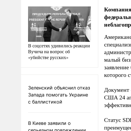
Компания 
федеральн
неблагопр
Американс
специализ
В соцсетях удивились реакции
Вучича на вопрос об
администр
«убийстве русских»
малый биз
заявление
которого с
Зеленский объяснил отказ
Документ 
Запада помогать Украине
США 24 ап
с баллистикой
эффективн
Статус SD
В Киеве заявили о
преимущес
серьезном повреждении