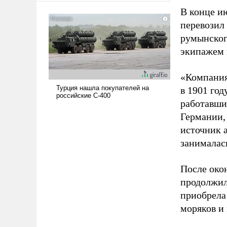
сложна и амбициозна. Однако
В конце и
и ее реализация радикально
перевозил
поднимет наши боевые
румынског
возможности.
экипажем 
«Компания
в 1901 год
работавши
Германии, 
источник 
занималас
После око
продолжил
приобрела
моряков и