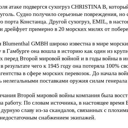
юля атаке подвергся сухогруз CHRISTINA B, котор
 уголь. Судно получило серьезные повреждения, но 
о порта Констанца. Другой сухогруз, EMIL, в наст
и дрейфует примерно в 20 морских милях от побер
 Blumenthal GMBH широко известна в мире морских
у в Гамбурге она вошла в историю как один из кру
х перед Второй мировой войной и в годы войны в и
в результате чего к 1945 году она потеряла 100% св
агентства в сфере морских перевозок. До начала во
ь нелегальными поставками оружия силам генерала
нчания Второй мировой войны компания была восст
а работу. По словам источника, в настоящее время
 дурную славу из-за скандалов, связанных с плохим
 недостаточным снабжением экипажей.