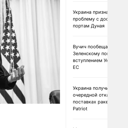
Украина признала
проблему с доступом к
портам Дуная
Вучич пообещал
Зеленскому помочь со
вступлением Украины в
ЕС
Украина получила
очередной отказ в
поставках ракет для
Patriot