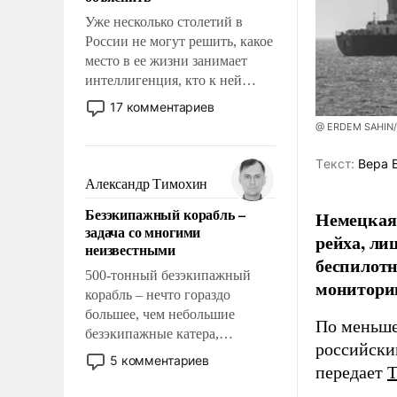
Уже несколько столетий в
России не могут решить, какое
место в ее жизни занимает
интеллигенция, кто к ней
принадлежит, а кого из нее
17 комментариев
исключили с правом
@ ERDEM SAHIN
восстановления и без оного. И
чем она отличается от просто
Tекст:
Вера 
образованных людей. Иногда
Александр Тимохин
казалось, что эти вопросы
Безэкипажный корабль –
Немецкая 
решены раз и навсегда, но –
задача со многими
нет, не решены.
рейха, ли
неизвестными
беспилотн
500-тонный безэкипажный
мониторин
корабль – нечто гораздо
большее, чем небольшие
По меньше
безэкипажные катера,
российски
применение которых уже
5 комментариев
передает
стало обыденностью. Задача по
созданию такого корабля очень