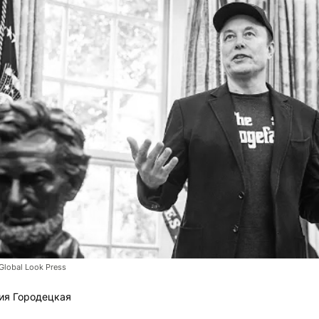
lobal Look Press
ия Городецкая