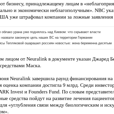
ют бизнесу, принадлежащему лицам в «неблагопри
иально и экономически неблагополучным». NBC указ
А уже штрафовал компании за ложные заявления о
м лицом от Neuralink в документе указан Джаред Б
 средствами Маска.
июня Neuralink завершила раунд финансирования на 
я оценка компании достигла 9 млрд. Среди инвесто
ARK Invest и Founders Fund. По словам представит
ные средства пойдут на развитие лечения пациенто
 для «углубления связи между биологическим и ис
ом».