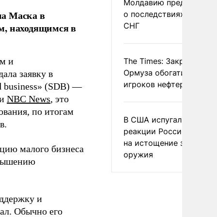
Молдавию предупреди
на Маска в
о последствиях выхода
СНГ
м, находящимся в
м и
The Times: Закрытие
Ормуза обогатило новы
ала заявку в
игроков нефтерынка
 business» (SDB) —
ии
NBC News
, это
ования, по итогам
В США испугались
в.
реакции России и Кита
на истощение запасов
ацию малого бизнеса
оружия
овышению
оддержку и
ал. Обычно его