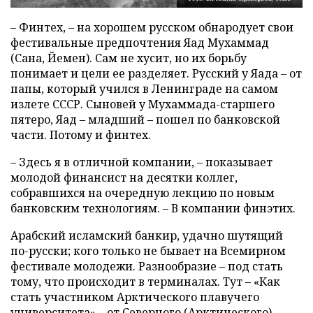
– Финтех, – на хорошем русском обнародует свои
фестивальные предпочтения Яад Мухаммад
(Сана, Йемен). Сам не хусит, но их борьбу
понимает и цели ее разделяет. Русский у Яада – от
папы, который учился в Ленинграде на самом
излете СССР. Сыновей у Мухаммада-старшего
пятеро, Яад – младший – пошел по банковской
части. Потому и финтех.
– Здесь я в отличной компании, – показывает
молодой финансист на десятки коллег,
собравшихся на очередную лекцию по новым
банковским технологиям. – В компании финэтих.
Арабский исламский банкир, удачно шутящий
по-русски; кого только не бывает на Всемирном
фестивале молодежи. Разнообразие – под стать
тому, что происходит в терминалах. Тут – «Как
стать участником Арктического плавучего
университета» – от Северного (Арктического)