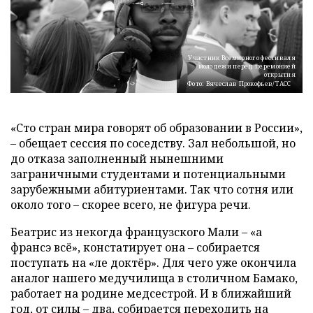
Участник Всемирного фестиваля
молодежи перед церемонией
открытия
Фото: Вячеслав Прокофьев/ТАСС
«Сто стран мира говорят об образовании в России»,
– обещает сессия по соседству. Зал небольшой, но
до отказа заполненный нынешними
заграничными студентами и потенциальными
зарубежными абитуриентами. Так что сотня или
около того – скорее всего, не фигура речи.
Беатрис из некогда французского Мали – «а
франсэ всё», констатирует она – собирается
поступать на «ле доктёр». Для чего уже окончила
аналог нашего медучилища в столичном Бамако,
работает на родине медсестрой. И в ближайший
год, от силы – два, собирается переходить на