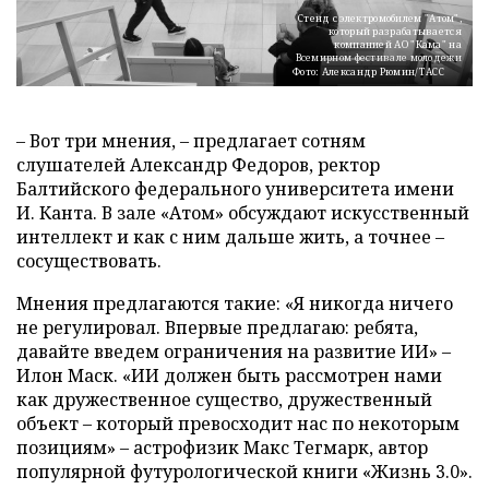
Стенд с электромобилем "Атом",
который разрабатывается
компанией АО "Кама" на
Всемирном фестивале молодежи
Фото: Александр Рюмин/ТАСС
– Вот три мнения, – предлагает сотням
слушателей Александр Федоров, ректор
Балтийского федерального университета имени
И. Канта. В зале «Атом» обсуждают искусственный
интеллект и как с ним дальше жить, а точнее –
сосуществовать.
Мнения предлагаются такие: «Я никогда ничего
не регулировал. Впервые предлагаю: ребята,
давайте введем ограничения на развитие ИИ» –
Илон Маск. «ИИ должен быть рассмотрен нами
как дружественное существо, дружественный
объект – который превосходит нас по некоторым
позициям» – астрофизик Макс Тегмарк, автор
популярной футурологической книги «Жизнь 3.0».