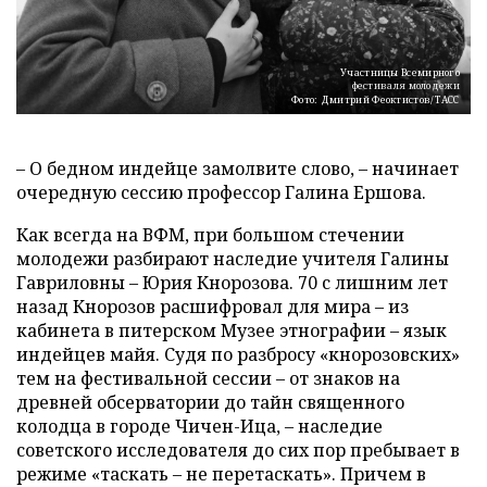
Участницы Всемирного
фестиваля молодежи
Фото: Дмитрий Феоктистов/ТАСС
– О бедном индейце замолвите слово, – начинает
очередную сессию профессор Галина Ершова.
Как всегда на ВФМ, при большом стечении
молодежи разбирают наследие учителя Галины
Гавриловны – Юрия Кнорозова. 70 с лишним лет
назад Кнорозов расшифровал для мира – из
кабинета в питерском Музее этнографии – язык
индейцев майя. Судя по разбросу «кнорозовских»
тем на фестивальной сессии – от знаков на
древней обсерватории до тайн священного
колодца в городе Чичен-Ица, – наследие
советского исследователя до сих пор пребывает в
режиме «таскать – не перетаскать». Причем в