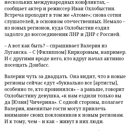
нескольких международных конфликтах, –
сообщает актер и режиссер Иван Охлобыстин.
Встреча проходит в том же «Атоме»; снова сотни
слушателей, в основном отечественных. Немало –
из новых регионов, куда Охлобыстин ездил
задолго до воссоединения ЛНР и ДНР с Россией.
– А вот как быть? – спрашивает Валерия из
Луганска. – С [Филиппом] Киркоровым, например.
И с другими вроде него, кто вдруг начал активно
посещать Донбасс.
Валерии чуть за двадцать. Она видит, что в новые
регионы сейчас едут «буквально все [артисты],
особенно те, кто провинился» – а раньше, говорит
Охлобыстину девушка, «к нам ездили только вы
да [Юлия] Чичерина». С одной стороны, полагает
Валерия, именитые гости могут привлечь
внимание своих поклонников к новым регионам.
И к тому, чем – и как – живут в них люди.