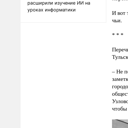
расширили изучение ИИ на
уроках информатики
И вот 
чьи.
* * *
Перечи
Тульск
– Не п
заметк
городо
общест
Узлово
чтобы 