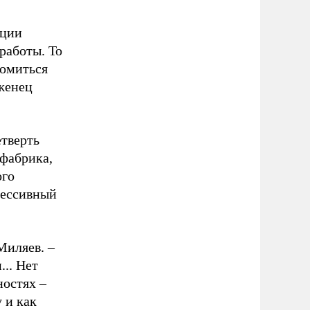
ации
работы. То
комиться
женец
тверть
 фабрика,
ого
рессивный
Миляев. –
... Нет
ностях –
 и как