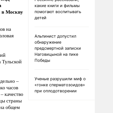
а
какие книги и фильмы
 в Москву
помогают воспитывать
детей
ов на
зловая
Альпинист допустил
обнаружение
предсмертной записки
Наговицыной на пике
рий
Победы
 Тульской
Ученые разрушили миф о
тдельно –
«гонке сперматозоидов»
ко часов
при оплодотворении
 – качество
ицы страны
 на общем