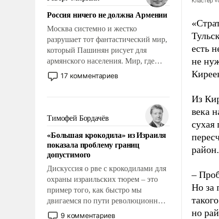
Кластер «
Китаем.
Россия ничего не должна Армении
«Стра
Москва системно и жестко
Тульск
разрушает тот фантастический мир,
есть н
который Пашинян рисует для
не ну
армянского населения. Мир, где
политические прожекты будут
Киреев
17 комментариев
безусловно оплачиваться за счет
российских налогоплательщиков и
Из Ки
где Еревану за свои поступки не
века н
нужно отвечать.
Тимофей Бордачёв
сухая
«Большая крокодила» из Израиля
пересч
показала проблему границ
район.
допустимого
Дискуссия о рве с крокодилами для
– Проб
охраны израильских тюрем – это
Но за 
пример того, как быстро мы
такого
двигаемся по пути революционных
изменений. То, что несколько лет
но рай
9 комментариев