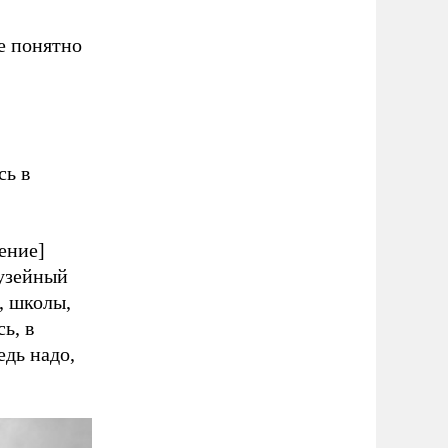
е понятно
сь в
ение]
музейный
, школы,
ь, в
едь надо,