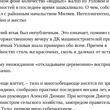
тном фоне количество «водных» жалоб из Узловой и
ностей в последнее время зашкаливало. О чем, собс
ил с районным начальством Миляев. Интеллигентно,
но и жестко.
ний втык был непубличным. Это означает, помимо п
 торжественному вечеру в ДК машиностроителей пр
ячная Узловая знала примерно обо всем. Причем в
ностях столь же красочных, сколь и далеких от ист
му неожиданное «откладываем церемонию» воспри
начно.
 еще влетит, – тихо и многообещающе несется по з
Видимо, сообразно практике последних восьми лет, 
тью руководил Алексей Дюмин. При котором Дмит
нистром сельского хозяйства, зампредом правитель
Тулы, первым вице-губернатором...