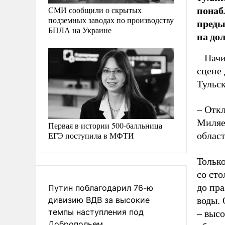
понаб
СМИ сообщили о скрытых
подземных заводах по производству
преды
БПЛА на Украине
на до
– Нач
сцене 
Тульск
– Отк
Миляе
Первая в истории 500-балльница
ЕГЭ поступила в МФТИ
област
Только
со сто
до пра
Путин поблагодарил 76-ю
дивизию ВДВ за высокие
воды.
темпы наступления под
– высо
Добропольем