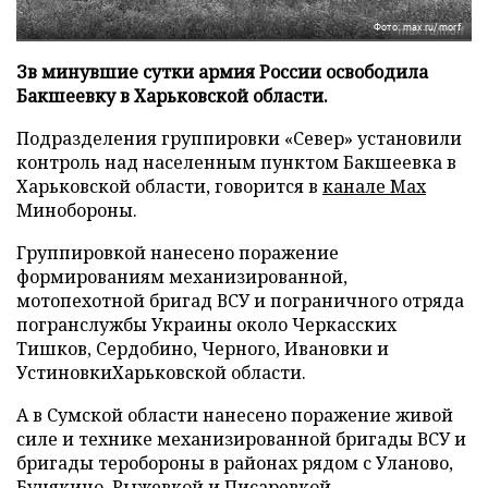
Фото: max.ru/morf
Зв минувшие сутки армия России освободила
Бакшеевку в Харьковской области.
Подразделения группировки «Север» установили
контроль над населенным пунктом Бакшеевка в
Харьковской области, говорится в
канале Max
Минобороны.
Группировкой нанесено поражение
формированиям механизированной,
мотопехотной бригад ВСУ и пограничного отряда
погранслужбы Украины около Черкасских
Тишков, Сердобино, Черного, Ивановки и
УстиновкиХарьковской области.
А в Сумской области нанесено поражение живой
силе и технике механизированной бригады ВСУ и
бригады теробороны в районах рядом с Уланово,
Бунякино, Рыжевкой и Писаревкой.