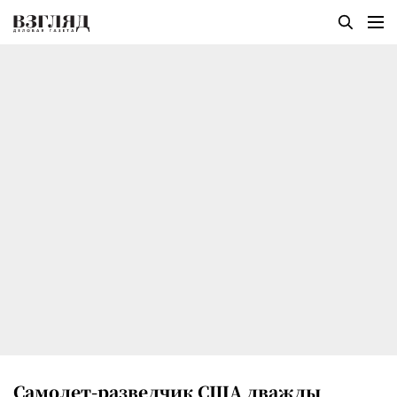
Самолет-разведчик США дважды