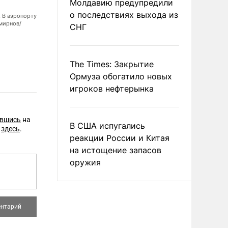
Молдавию предупредили
о последствиях выхода из
 В аэропорту
В Пекине у трапа Владимира Путина встречали дети в голубых руба
мирнов/
СНГ
приветствовали российского лидера флагами России и Китая (фот
The Times: Закрытие
Ормуза обогатило новых
игроков нефтерынка
авшись
на
В США испугались
е
здесь
.
реакции России и Китая
на истощение запасов
оружия