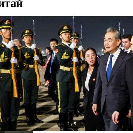
итай
1
/
5