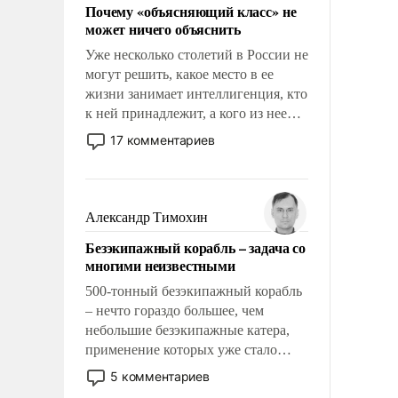
Почему «объясняющий класс» не
может ничего объяснить
Уже несколько столетий в России не
могут решить, какое место в ее
жизни занимает интеллигенция, кто
к ней принадлежит, а кого из нее
исключили с правом
17 комментариев
восстановления и без оного. И чем
она отличается от просто
образованных людей. Иногда
казалось, что эти вопросы решены
Александр Тимохин
раз и навсегда, но – нет, не решены.
Безэкипажный корабль – задача со
многими неизвестными
500-тонный безэкипажный корабль
– нечто гораздо большее, чем
небольшие безэкипажные катера,
применение которых уже стало
обыденностью. Задача по созданию
5 комментариев
такого корабля очень сложна и