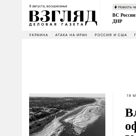
9 августа, воскресенье
Новость ч
ВС России
ДНР
УКРАИНА
АТАКА НА ИРАН
РОССИЯ И США
19 М
В
о