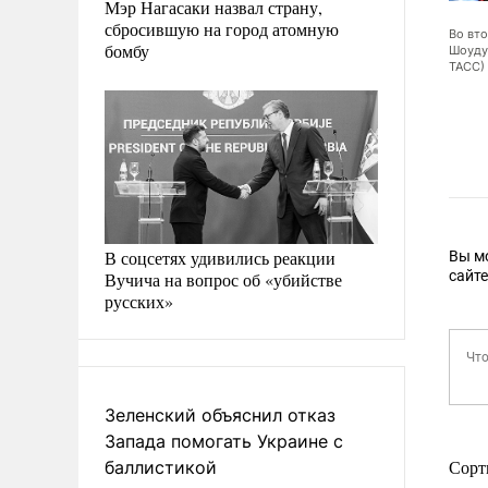
Мэр Нагасаки назвал страну,
сбросившую на город атомную
Во вт
па самолета ожидал автомобиль Aurus с китайскими номерами, на котором
бомбу
Шоуду
перемещаться в ходе своего визита (фото: Владимир Смирнов/ТАСС)
ТАСС)
В соцсетях удивились реакции
Вы м
сайт
Вучича на вопрос об «убийстве
русских»
Зеленский объяснил отказ
Запада помогать Украине с
баллистикой
Сорт