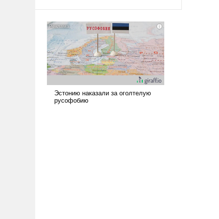
амбициозна. Однако и ее
реализация радикально поднимет
наши боевые возможности.