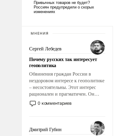
МНЕНИЯ
Сергей Лебедев
Почему русских так интересует
геополитика
Обвинения граждан России в
нездоровом интересе к геополитике
– несостоятельны. Этот интерес
рационален и прагматичен. Он
обусловлен тысячелетним опытом
0 комментариев
выживания в крайне непростых
условиях и фундаментальным
знанием, что мировая политика
имеет свойство заявляться на порог
Дмитрий Губин
нашего дома.