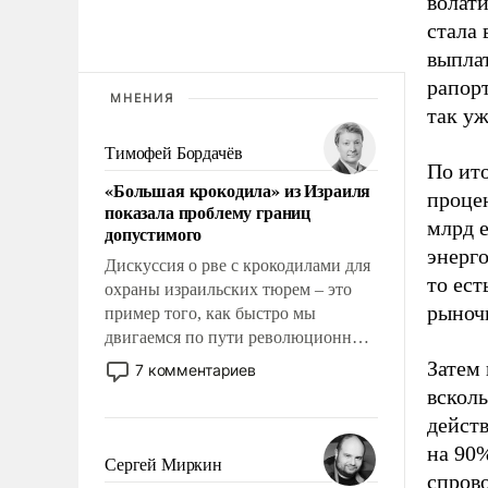
волат
стала 
выпла
рапорт
МНЕНИЯ
так у
Тимофей Бордачёв
По ито
«Большая крокодила» из Израиля
процен
показала проблему границ
млрд е
допустимого
энерг
Дискуссия о рве с крокодилами для
то ес
охраны израильских тюрем – это
рыноч
пример того, как быстро мы
двигаемся по пути революционных
изменений. То, что несколько лет
Затем
7 комментариев
назад было образом для
всколы
псевдонаучной фантастики, стало
действ
всерьез обсуждаемой идеей.
на 90
Сергей Миркин
спров