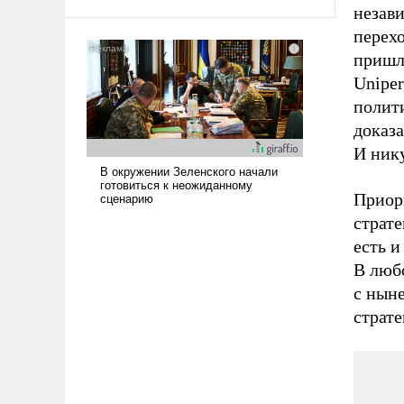
среде, потому что оно уже несет
незав
негативные коннотации.
перехо
пришл
Uniper
полити
доказ
И нику
Приор
страте
есть и
В люб
с ныне
страт