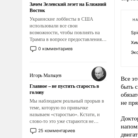
Зачем Зеленский лезет на Ближний
Восток
Украинские лоббисты в США
НА
использовали все свои
возможности, чтобы повлиять на
Spi
Трампа в вопросе предоставления
Хи
вооружений своим нанимателям.
0 комментариев
Эк
Вероятно, кому-то из тех, кто
консультирует Киев, пришла в
голову мысль: хорошо бы
продемонстрировать, что Украина
Игорь Мальцев
Все эт
вступила в вооруженное
Главное – не пустить старость в
быть с
противостояние с Ираном.
голову
обязат
Мы наблюдаем реальный прорыв в
не пря
теме, которую по привычке
называем «старостью». Кстати, и
Докто
слово-то это уже стараются не
напом
использовать – так же, как «бабка»,
25 комментариев
двига
«дед», – хотя бы в образованной