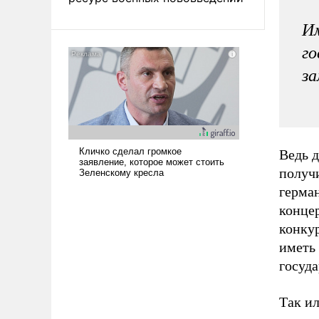
Им
го
за
Ведь 
получи
герман
конце
конку
иметь
госуд
Так ил