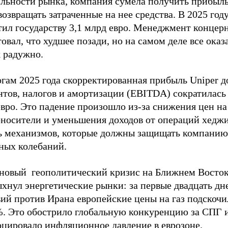
ильности рынка, компания сумела получить прибыль
возвращать затраченные на нее средства. В 2025 год
тил государству 3,1 млрд евро. Менеджмент концер
овал, что худшее позади, но на самом деле все оказ
ж радужно.
гам 2025 года скорректированная прибыль Uniper д
тов, налогов и амортизации (EBITDA) сократилась 
вро. Это падение произошло из-за снижения цен на
оносители и уменьшения доходов от операций хедж
ть механизмов, которые должны защищать компанию
ных колебаний.
 новый геополитический кризис на Ближнем Восток
хнул энергетические рынки: за первые двадцать дн
ий против Ирана европейские цены на газ подскочи
%. Это обострило глобальную конкуренцию за СПГ 
оцировало инфляционное давление в еврозоне.