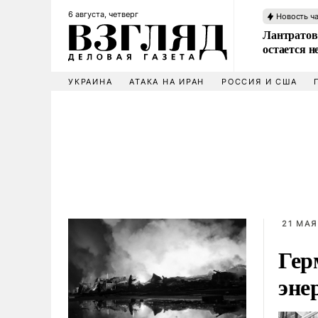
6 августа, четверг
Новость ч
Лантратов
остается н
УКРАИНА
АТАКА НА ИРАН
РОССИЯ И США
21 МАЯ
Гер
эне