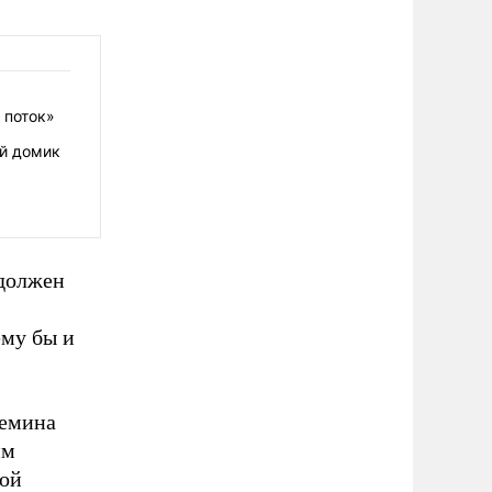
 поток»
й домик
 должен
ему бы и
ремина
им
кой