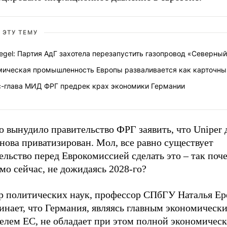
 ЭТУ ТЕМУ
egel: Партия АдГ захотела перезапустить газопровод «Северный
мическая промышленность Европы разваливается как карточны
с-глава МИД ФРГ предрек крах экономики Германии
о вынудило правительство ФРГ заявить, что Uniper
нова приватизирован. Мол, все равно существует
ельство перед Еврокомиссией сделать это – так поч
мо сейчас, не дожидаясь 2028-го?
р политических наук, профессор СПбГУ Наталья Е
инает, что Германия, являясь главным экономическ
телем ЕС, не обладает при этом полной экономичес