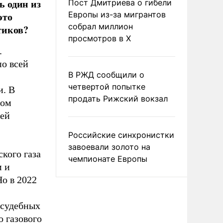
 один из
Пост Дмитриева о гибели
это
Европы из-за мигрантов
собрал миллион
тиков?
просмотров в X
.
о всей
В РЖД сообщили о
четвертой попытке
и. В
продать Рижский вокзал
ром
сей
Российские синхронистки
завоевали золото на
кого газа
чемпионате Европы
м и
о в 2022
 судебных
о газового