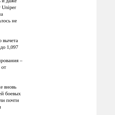
 и даже
у Uniper
на
алось не
о вычета
до 1,097
ирования –
 от
е вновь
ей боевых
ли почти
и