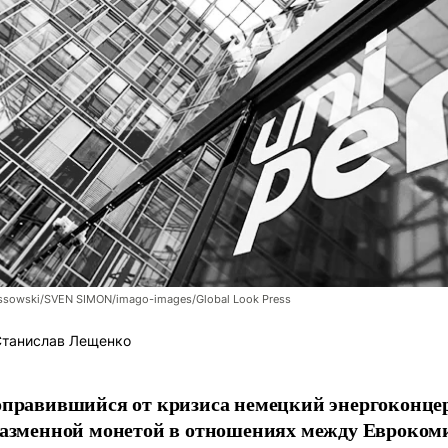
ssowski/SVEN SIMON/imago-images/Global Look Press
танислав Лещенко
оправившийся от кризиса немецкий энергоконцер
разменной монетой в отношениях между Евроком