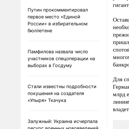
гигант
Путин прокомментировал
первое место «Единой
Оставш
России» в избирательном
необх
бюллетене
прежн
пришло
спото
Памфилова назвала число
много
участников спецоперации на
банкро
выборах в Госдуму
Для сп
Стали известны подробности
Герман
покушения на создателя
млрд 
«Упыря» Ткачука
линиям
владе
Залужный: Украина исчерпала
ресурс военных нововведений