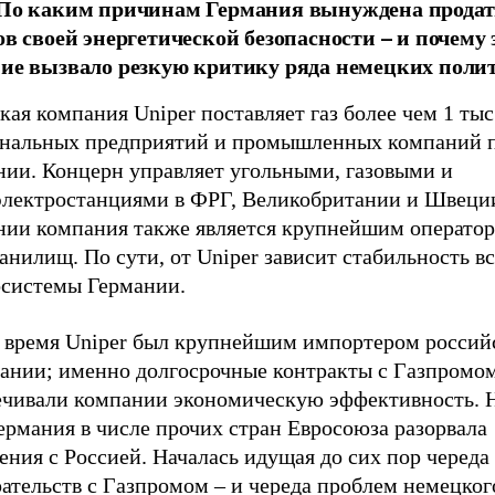
По каким причинам Германия вынуждена продать
ов своей энергетической безопасности – и почему 
ие вызвало резкую критику ряда немецких поли
ая компания Uniper поставляет газ более чем 1 тыс
нальных предприятий и промышленных компаний п
нии. Концерн управляет угольными, газовыми и
электростанциями в ФРГ, Великобритании и Швеци
нии компания также является крупнейшим операто
анилищ. По сути, от Uniper зависит стабильность в
осистемы Германии.
е время Uniper был крупнейшим импортером российс
мании; именно долгосрочные контракты с Газпромо
ечивали компании экономическую эффективность. Н
ермания в числе прочих стран Евросоюза разорвала
ния с Россией. Началась идущая до сих пор череда
ательств с Газпромом – и череда проблем немецког