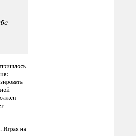
мба
 пришлось
ие:
изировать
дной
должен
ет
. Играя на