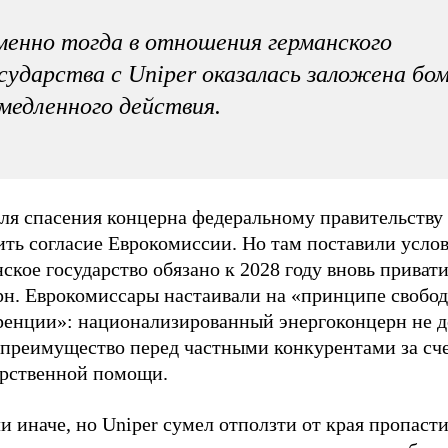
енно тогда в отношения германского
сударства с Uniper оказалась заложена бо
медленного действия.
для спасения концерна федеральному правительству
ть согласие Еврокомиссии. Но там поставили услов
ское государство обязано к 2028 году вновь приват
рн. Еврокомиссары настаивали на «принципе свобо
ренции»: национализированный энергоконцерн не 
 преимущество перед частными конкурентами за сч
арственной помощи.
и иначе, но Uniper сумел отползти от края пропасти