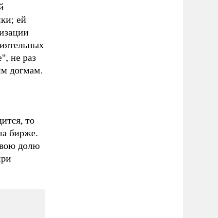
й
ки; ей
тизации
лиятельных
", не раз
им догмам.
ится, то
на бирже.
свою долю
при