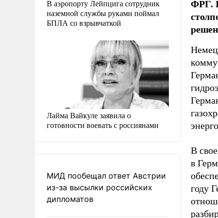
ФРГ. 
В аэропорту Лейпцига сотрудник
наземной службы руками поймал
столп
БПЛА со взрывчаткой
решен
Немецк
комму
Герма
гидро
Герма
газохр
Лайма Вайкуле заявила о
готовности воевать с россиянами
энерг
В сво
в Гер
обесп
МИД пообещал ответ Австрии
из-за высылки российских
году Г
дипломатов
отноше
разбир