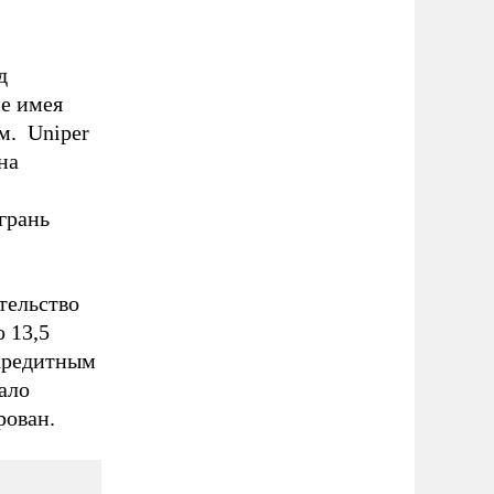
д
е имея
м. Uniper
на
грань
тельство
 13,5
 кредитным
ало
рован.