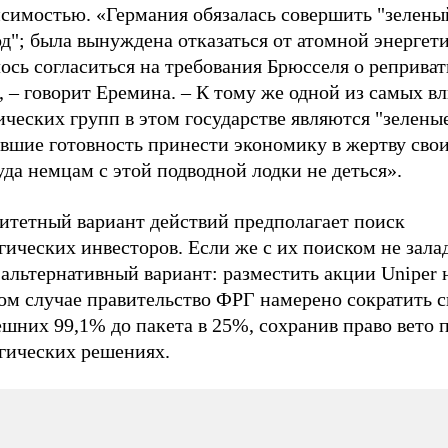
исимостью. «Германия обязалась совершить "зелены
д"; была вынуждена отказаться от атомной энергети
ось согласиться на требования Брюсселя о реприва
, – говорит Еремина. – К тому же одной из самых в
ческих групп в этом государстве являются "зеленые
авшие готовность принести экономику в жертву сво
да немцам с этой подводной лодки не деться».
итетный вариант действий предполагает поиск
гических инвесторов. Если же с их поиском не залад
 альтернативный вариант: разместить акции Uniper 
ом случае правительство ФРГ намерено сократить 
шних 99,1% до пакета в 25%, сохранив право вето 
егических решениях.