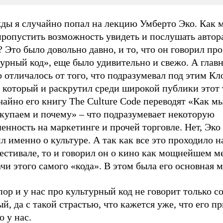
ды я случайно попал на лекцию Умберто Эко. Как 
пропустить возможность увидеть и послушать авто
 Это было довольно давно, и то, что он говорил про
урный код», еще было удивительно и свежо. А главн
 отличалось от того, что подразумевал под этим Кл
, который и раскрутил среди широкой публики этот
айно его книгу The Culture Code переводят «Как м
окупаем и почему» – что подразумевает некоторую
енность на маркетинге и прочей торговле. Нет, Эко
л именно о культуре. А так как все это проходило н
естивале, то и говорил он о кино как мощнейшем м
чи этого самого «кода». В этом была его основная 
пор и у нас про культурный код не говорит только с
й, да с такой страстью, что кажется уже, что его п
 у нас.