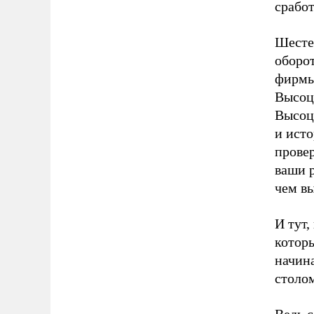
сработ
Шесте
оборот
фирмы
Высоцк
Высоцк
и исто
провер
ваши 
чем вы
И тут,
которы
начин
столо