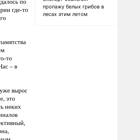
удалось по
пропажу белых грибов в
рии где-то
лесах этим летом
ого
спамятства
ем
о-то
ас – в
 уже вырос
е, это
ть неких
иналов
ективный,
она,
рным