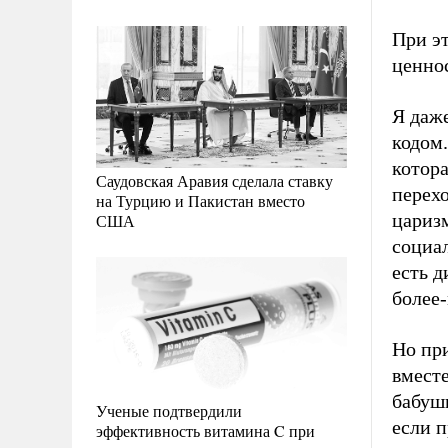
При э
ценно
Я даж
кодом.
котор
Саудовская Аравия сделала ставку
перехо
на Турцию и Пакистан вместо
цариз
США
социал
есть д
более
Но при
вместе
бабушк
Ученые подтвердили
если п
эффективность витамина C при