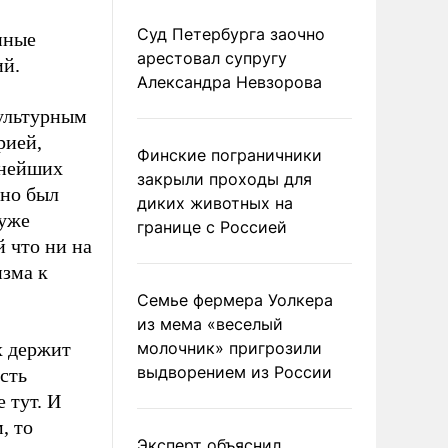
Суд Петербурга заочно
нные
арестовал супругу
ий.
Александра Невзорова
культурным
рией,
Финские пограничники
чнейших
закрыли проходы для
вно был
диких животных на
 уже
границе с Россией
й что ни на
изма к
Семье фермера Уолкера
из мема «веселый
х держит
молочник» пригрозили
выдворением из России
сть
 тут. И
, то
Эксперт объяснил