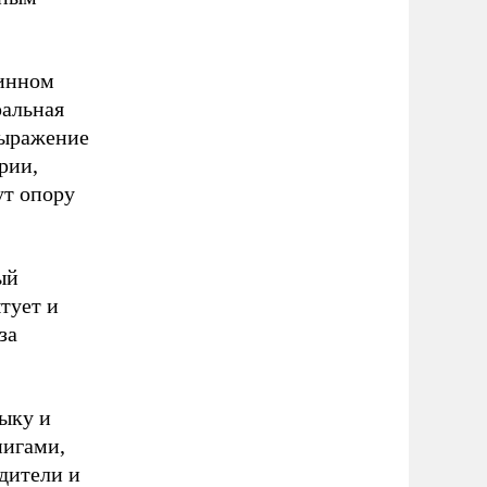
щинном
ральная
выражение
рии,
ут опору
ый
тует и
за
зыку и
нигами,
дители и