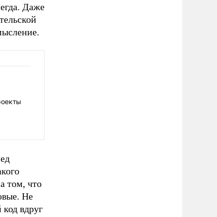
сегда. Даже
тельской
мысление.
роекты
Лед
акого
а том, что
овые. Не
 код вдруг