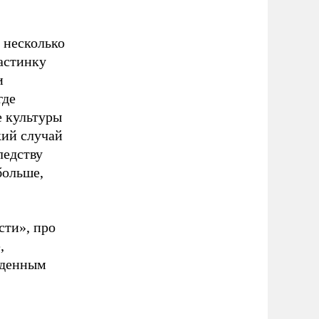
 несколько
ластинку
и
где
е культуры
кий случай
ледству
больше,
сти», про
,
еденным