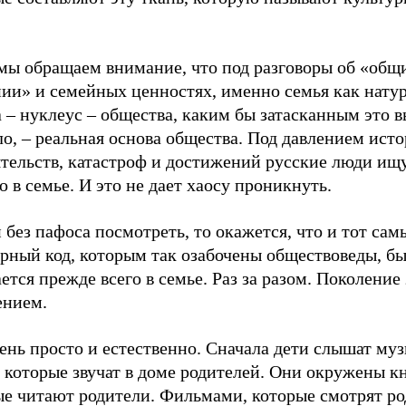
 мы обращаем внимание, что под разговоры об «об
нии» и семейных ценностях, именно семья как нату
 – нуклеус – общества, каким бы затасканным это 
о, – реальная основа общества. Под давлением исто
ятельств, катастроф и достижений русские люди ищ
 в семье. И это не дает хаосу проникнуть.
 без пафоса посмотреть, то окажется, что и тот сам
рный код, которым так озабочены обществоведы, бы
ется прежде всего в семье. Раз за разом. Поколение 
ением.
ень просто и естественно. Сначала дети слышат му
 которые звучат в доме родителей. Они окружены к
ые читают родители. Фильмами, которые смотрят ро