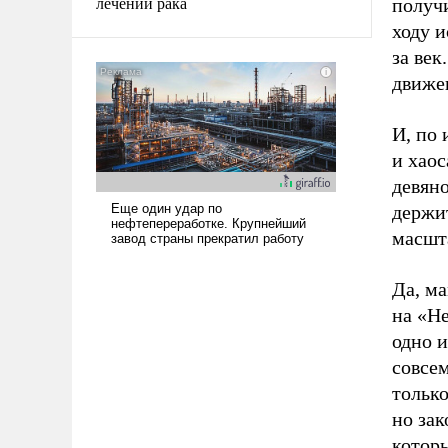
лечении рака
получи
ходу и
за век
движе
И, по 
и хаос
девян
держи
масшта
Да, ма
на «Не
одно и
совсе
только
но за
котор