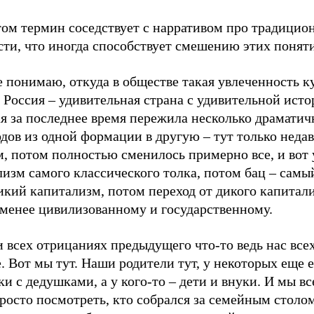
том термин соседствует с нарративом про традицио
сти, что иногда способствует смешению этих понят
е понимаю, откуда в обществе такая увлеченность 
 Россия – удивительная страна с удивительной исто
ая за последнее время пережила несколько драмати
дов из одной формации в другую – тут только неда
м, потом полностью сменилось примерно все, и вот
изм самого классического толка, потом бац – самы
икий капитализм, потом переход от дикого капитал
-менее цивилизованному и государственному.
 всех отрицаниях предыдущего что-то ведь нас все
. Вот мы тут. Наши родители тут, у некоторых еще е
и с дедушками, а у кого-то – дети и внуки. И мы все
росто посмотреть, кто собрался за семейным столом