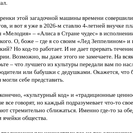
ал.
ренки этой загадочной машины времени совершили
ов, и вот я уже в 2026-м ставлю 4-летней внучке п
 «Мелодия» – «Алиса в Стране чудес» в исполнени
ого. О, боже – где я со своим «Лед Зеппелином» и 
ий? Но код-то работает. И не дает прервать течени
рии. Возможно, вы даже этого не замечаете. На вся
ьте – что лучшего из культуры передали вам по нас
родители или бабушки с дедушками. Окажется, что 
 могли себе представить.
 конечно, «культурный код» и «традиционные ценно
е все говорят, но каждый подразумевает что-то свое
ают стремительно сближаться. Именно где-то за об
м ячейки общества.