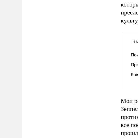
которы
пресл
культу
НА
По
Пр
Как
Мои р
Зеппел
против
все по
прошло