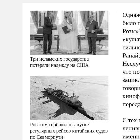
Однаж
было 
Розы»?
«культ
сильно
Рапай
Три исламских государства
Неслуч
потеряли надежду на США
что п
зацикл
говори
киноф
переда
С тех 
Росатом сообщил о запуске
ленивы
регулярных рейсов китайских судов
именно
по Севморпути