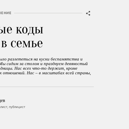
НЕНИЕ
ые коды
 в семье
ыло разлететься на куски беспамятства и
 Мы сидим за столом и празднуем девяностый
дницы. Нас всех что-то держит, кроме
х отношений. Нас – в масштабах всей страны,
цев
лист, публицист