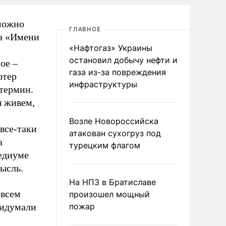
можно
ГЛАВНОЕ
ра «Имени
«Нафтогаз» Украины
остановил добычу нефти и
ое –
газа из-за повреждения
отер
инфраструктуры
 термин.
ы живем,
Возле Новороссийска
 все-таки
атакован сухогруз под
а
турецким флагом
едиуме
мысль.
На НПЗ в Братиславе
овсем
произошел мощный
ридумали
пожар