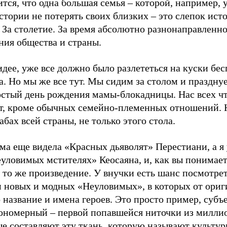
тся, что одна большая семья – которой, например, 
стории не потерять своих близких – это слепок исто
. За столетие. За время абсолютно разнонаправленн
ния общества и страны.
идее, уже все должно было разлететься на куски бе
а. Но мы же все тут. Мы сидим за столом и праздну
остый день рождения мамы-блокадницы. Нас всех чт
т, кроме обычных семейно-племенных отношений. Н
бах всей страны, не только этого стола.
ма еще видела «Красных дьяволят» Перестиани, а я
уловимых мстителях» Кеосаяна, и, как вы понимает
 то же произведение. У внучки есть шанс посмотре
м новых и модных «Неуловимых», в которых от ориг
 название и имена героев. Это просто пример, субъ
кономерный – первой попавшейся ниточки из милли
ые составляют эту ткань, которую называют культу