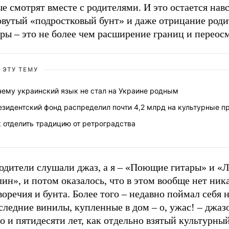
е смотрят вместе с родителями. И это остается нав
овутый «подростковый бунт» и даже отрицание роди
ры – это не более чем расширение границ и переос
 ЭТУ ТЕМУ
чему украинский язык не стал на Украине родным
езидентский фонд распределил почти 4,2 млрд на культурные п
 отделить традицию от ретроградства
одители слушали джаз, а я – «Поющие гитары» и «
ин», и потом оказалось, что в этом вообще нет ник
оречия и бунта. Более того – недавно поймал себя н
следние винилы, купленные в дом – о, ужас! – джаз
 и пятидесяти лет, как отдельно взятый культурный