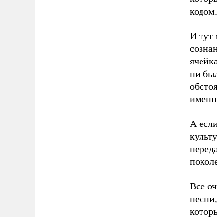
кодом.
И тут
созна
ячейка
ни был
обсто
именно
А если
культу
переда
покол
Все оч
песни,
котор