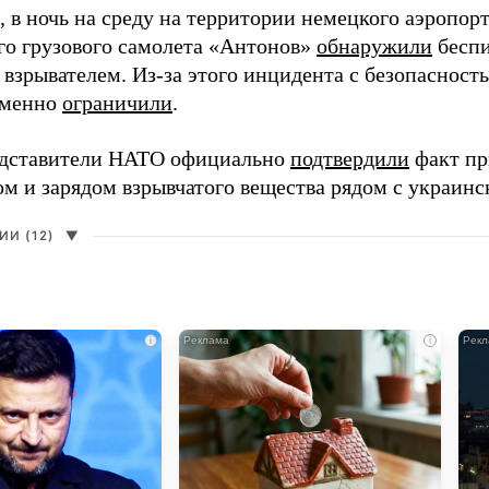
 в ночь на среду на территории немецкого аэропор
го грузового самолета «Антонов»
обнаружили
беспи
 взрывателем. Из-за этого инцидента с безопаснос
еменно
ограничили
.
едставители НАТО официально
подтвердили
факт пр
ом и зарядом взрывчатого вещества рядом с украин
И (12)
▼
i
i