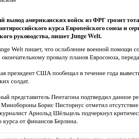
Басилая
й вывод американских войск из ФРГ грозит то
антироссийского курса Европейского союза и с
кого руководства, пишет Junge Welt.
unge Welt пишет, что ослабление военной помощи 
к окончательному провалу планов Евросоюза, перед
мая президент США пообещал в течение года вывести
ких солдат.
ый представитель Пентагона подтвердил данное ре
 Минобороны Борис Писториус отметил отсутствие
журналист Арнольд Шёльцель подчеркнул критичес
 курса от финансов Берлина.