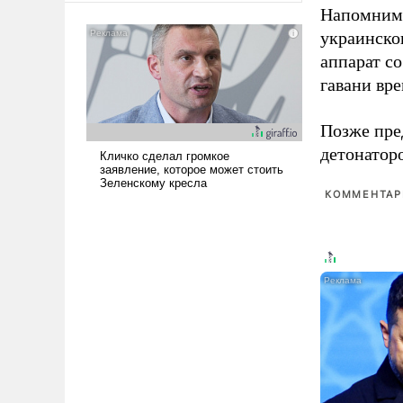
Напомним,
американские арсеналы.
Сложившаяся ситуация
украинско
означает многолетний период
аппарат со
уязвимости США, например,
гавани вр
перед Китаем.
Позже пр
детонатор
КОММЕНТАРИ