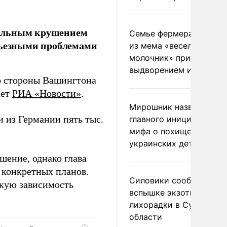
тальным крушением
Семье фермера Уолкер
ерьезными проблемами
из мема «веселый
молочник» пригрозили
выдворением из Росси
со стороны Вашингтона
ает
РИА «Новости»
.
Мирошник назвал
 из Германии пять тыс.
главного инициатора
мифа о похищении
украинских детей
шение, однако глава
 конкретных планов.
Силовики сообщили о
кую зависимость
вспышке экзотической
лихорадки в Сумской
области