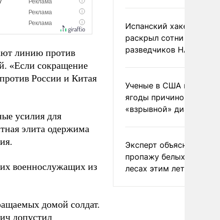
Испанский хакер Хиль
раскрыл сотни
разведчиков НАТО и С
ают линию против
й. «Если сокращение
против России и Китая
Ученые в США назвали 
ягоды причиной
«взрывной» диареи
ые усилия для
стная элита одержима
ия.
Эксперт объяснил
пропажу белых грибов 
ких военнослужащих из
лесах этим летом
ращаемых домой солдат.
вич
допустил