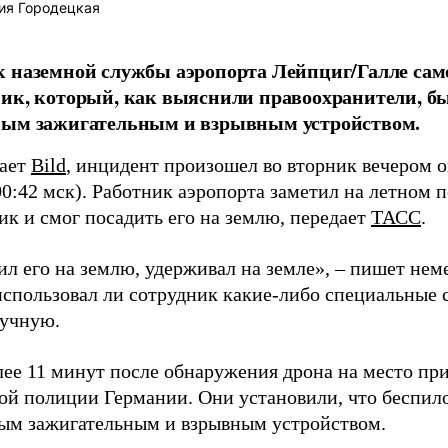
ия Городецкая
 наземной службы аэропорта Лейпциг/Галле сам
ик, который, как выяснили правоохранители, б
ным зажигательным и взрывным устройством.
щает
Bild
, инцидент произошел во вторник вечером о
00:42 мск). Работник аэропорта заметил на летном 
ик и смог посадить его на землю, передает
ТАСС
.
л его на землю, удерживал на земле», – пишет неме
 использовал ли сотрудник какие-либо специальные 
ручную.
лее 11 минут после обнаружения дрона на место пр
ой полиции Германии. Они установили, что беспил
ым зажигательным и взрывным устройством.