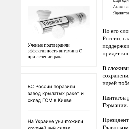
По его сл
России, г
Ученые подтвердили
поддержки
эффективность витамина C
придет кон
при лечении рака
В сложивш
сохранени
идеей поб
ВС России поразили
завод крылатых ракет и
Пентагон
склад ГСМ в Киеве
Германии.
Президен
На Украине уничтожили
Главноком
крупнейший склад