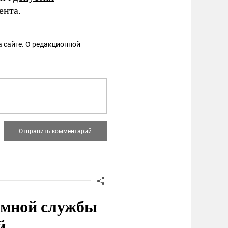
ента.
 сайте. О редакционной
емной службы
й