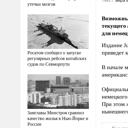
Tекст:
Вера 
утечки мозгов
Возможны
текущего 
для немец
Издание J
Росатом сообщил о запуске
приведет 
регулярных рейсов китайских
судов по Севморпути
В начале 
американс
Официальн
немецкого
При этом 
нынешнего
Замглавы Минстроя сравнил
качество жилья в Нью-Йорке и
России