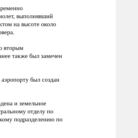
временно
амолет, выполнявший
ктом на высоте около
овера.
со вторым
анее также был замечен
 аэропорту был создан
здена и земельное
тральному отделу по
скому подразделению по