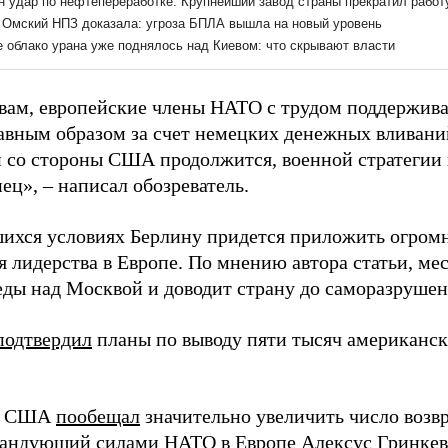
овам, европейские члены НАТО с трудом поддержив
лавным образом за счет немецких денежных вливани
 со стороны США продолжится, военной стратегии 
ец», – написал обозреватель.
ихся условиях Берлину придется приложить огромн
я лидерства в Европе. По мнению автора статьи, ме
еды над Москвой и доводит страну до саморазрушен
подтвердил
планы по выводу пяти тысяч американс
т США
пообещал
значительно увеличить число возв
андующий силами НАТО в Европе Алексус Гринке