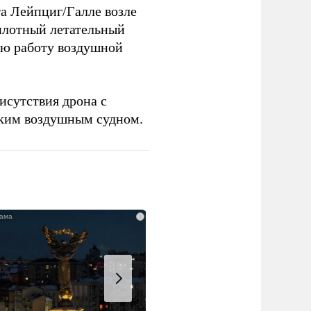
та Лейпциг/Галле возле
лотный летательный
тью работу воздушной
исутствия дрона с
ским воздушным судном.
i