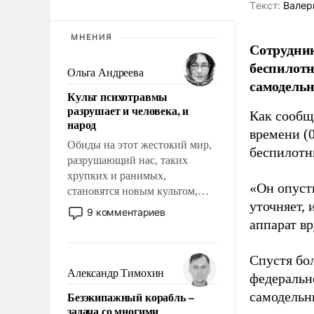
Tекст:
Валер
МНЕНИЯ
Сотрудник
беспилотн
Ольга Андреева
самодель
Культ психотравмы
разрушает и человека, и
Как сооб
народ
времени (
Обиды на этот жестокий мир,
беспилотн
разрушающий нас, таких
хрупких и ранимых,
«Он опусти
становятся новым культом,
уточняет,
постепенно вытесняя и
9 комментариев
отменяя традиционное
аппарат в
требование к человеку – быть
мужественным и твердым под
Спустя бо
ударами судьбы, брать на себя
Александр Тимохин
федеральн
ответственность, помогать
Безэкипажный корабль –
самодельн
слабым, идти вперед и
задача со многими