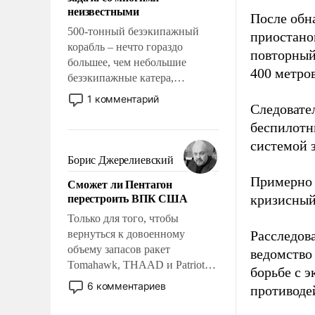
адаптироваться.
неизвестными
После обн
500-тонный безэкипажный
приостано
корабль – нечто гораздо
повторный
большее, чем небольшие
400 метро
безэкипажные катера,
применение которых уже
1 комментарий
Следовател
стало обыденностью. Задача по
созданию такого корабля очень
беспилотн
сложна и амбициозна. Однако
системой 
и ее реализация радикально
Борис Джерелиевский
поднимет наши боевые
Примерно 
Сможет ли Пентагон
возможности.
перестроить ВПК США
кризисный
Только для того, чтобы
вернуться к довоенному
Расследов
объему запасов ракет
ведомство
Tomahawk, THAAD и Patriot
борьбе с 
США потребуется более трех
6 комментариев
противоде
лет. Даже небольшая война с
Ираном опустошила