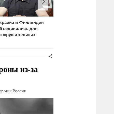
краина и Финляндия
«Генерал-провал»: кака
бъединились для
правда выяснилась про
сокрушительных
Драпатого
анкций" против России
роны из-за
тороны России