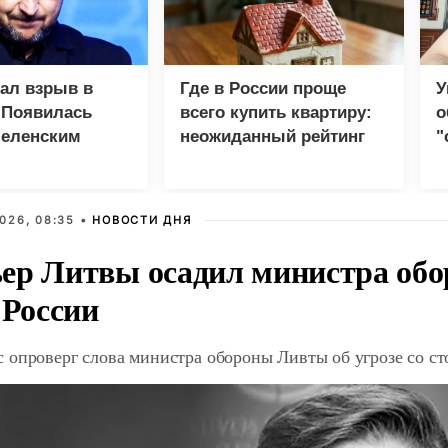
зал взрыв в
Где в России проще
У
 Появилась
всего купить квартиру:
о
Зеленским
неожиданный рейтинг
"
с
026, 08:35 •
НОВОСТИ ДНЯ
ер Литвы осадил министра обо
 России
 опроверг слова министра обороны Ливты об угрозе со с