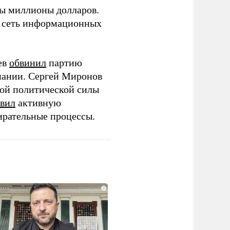
ны миллионы долларов.
ю сеть информационных
ев
обвинил
партию
пании. Сергей Миронов
той политической силы
вил
активную
ирательные процессы.
i