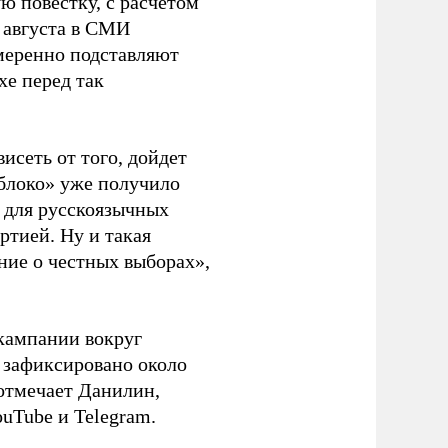
ю повестку, с расчетом
 августа в СМИ
амеренно подставляют
хе перед так
висеть от того, дойдет
блоко» уже получило
а для русскоязычных
ртией. Ну и такая
ние о честных выборах»,
кампании вокруг
о зафиксировано около
 отмечает Данилин,
ouTube и Telegram.