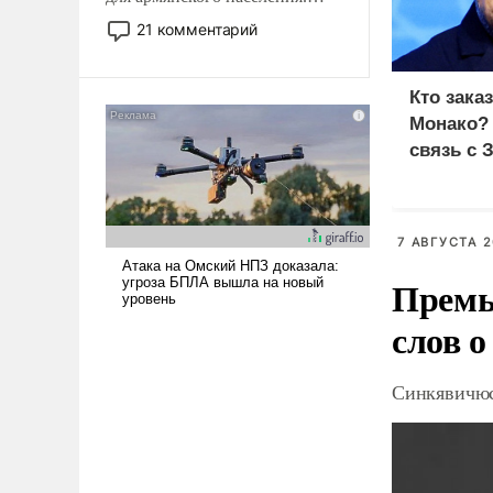
Мир, где политические
21 комментарий
прожекты будут безусловно
оплачиваться за счет
российских
Кто зака
налогоплательщиков и где
Монако?
Еревану за свои поступки не
связь с 
нужно отвечать.
7 АВГУСТА 2
Премь
слов о
Синкявичюс