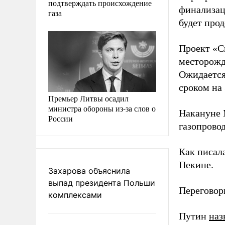
подтверждать происхождение
финализац
газа
будет прод
Проект «С
месторожд
Ожидается
сроком на 
Премьер Литвы осадил
министра обороны из-за слов о
Накануне 
России
газопрово
Как писал
Пекине.
Захарова объяснила
выпад президента Польши
Переговор
комплексами
Путин
наз