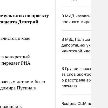
езультатов по проекту
В МИД назвали условия
резидента Дмитрий
прочного мира на Укра
алистов о ходе
В МВД Польши назвали
депортацию украинцев
идиотской идеей
на конкретный
, передает
РИА
В Грузии завели дело и
за слов экс-госминист
о расстреле абхазских
лючевым деталям было
пленных
адимира Путина в
Reuters: США попросил
 подошли к