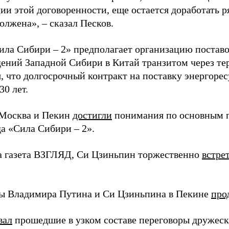
ии этой договоренности, еще остается доработать р
олжена», – сказал Песков.
ила Сибири – 2» предполагает организацию поставо
ений Западной Сибири в Китай транзитом через т
, что долгосрочный контракт на поставку энергорес
30 лет.
Москва и Пекин
достигли
понимания по основным п
да «Сила Сибири – 2».
а газета ВЗГЛЯД, Си Цзиньпин торжественно
встре
ы Владимира Путина и Си Цзиньпина в Пекине
про
вал
прошедшие в узком составе переговоры дружес