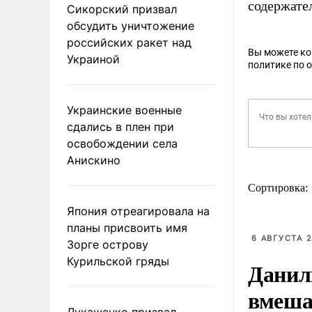
содержате
Сикорский призвал
обсудить уничтожение
российских ракет над
Вы можете к
Украиной
политике по 
Украинские военные
сдались в плен при
освобождении села
Анискино
Сортировка:
Япония отреагировала на
планы присвоить имя
6 АВГУСТА 2
Зорге острову
Курильской гряды
Данил
вмеша
Лукашенко призвал