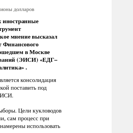
лионы долларов
х иностранные
струмент
кое мнение высказал
нт Финансового
рошедшем в Москве
ований (ЭИСИ) «ЕДГ–
алитика» .
является консолидация
кой поставить под
ЭИСИ.
ыборы. Цели кукловодов
и, сам процесс при
 намерены использовать