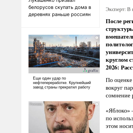
белорусов скупать дома в
Эксперт: В
деревнях раньше россиян
После рег
структуры
вмешатель
политолог
универси
круглом с
2026: Рас
По оценке
вокруг па
сомнение 
«Яблоко» 
по исполь
этом носи