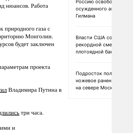
Россию освободить
яд нюансов. Работа
осужденного американ
Гилмана
к природного газа с
ерриторию Монголии.
Власти США сообщили 
урсов будет заключен
рекордной смертности 
плотоядной бактерии
араметрам проекта
Подросток получил
ножевое ранение в дра
на севере Москвы
тил
Владимира Путина в
длились
три часа.
кими и