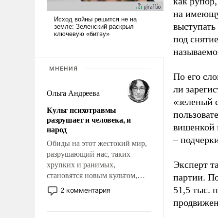
как рупор
на имеющу
выступать
под снятие
называемо
МНЕНИЯ
По его сло
ли зареги
Ольга Андреева
«зеленый 
Культ психотравмы
пользовате
разрушает и человека, и
вишенкой 
народ
– подчерк
Обиды на этот жестокий мир,
разрушающий нас, таких
Эксперт т
хрупких и ранимых,
становятся новым культом,
партии. П
постепенно вытесняя и
51,5 тыс.
2 комментария
отменяя традиционное
продвижени
требование к человеку – быть