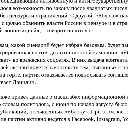
, объединяющий антивоенную и антигосударственну
юся возможность по закону после двадцатых чисел
 без цензуры и ограничений. С другой, «Яблоко» н
 с целью обвинить власти России в цензуре и в стра
й «оппозицией», – говорит политолог.
вам, какой сценарий будет избран базовым, будет за
стрированная партия до агитационной кампании. «Я
свет» во вражеских соцсетях. В них выдача контент
лей активизируется в контексте тем, связанных с па
на торте, партия отказывается подписывать соглаше
ивает Данилин.
акже привел данные о масштабах информационной 
о словам политолога, с июня по начало августа был
 публикаций, посвященных «Яблоку». При этом, как
е партии активно ведется в Facebook, Instagram, Y