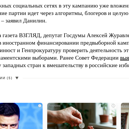
жных социальных сетях в эту кампанию уже вложе
ие партии идет через алгоритмы, блогеров и целу
 – заявил Данилин.
а газета ВЗГЛЯД, депутат Госдумы Алексей Журавл
в иностранном финансировании предвыборной кам
нюст и Генпрокуратуру проверить деятельность э
ламентскими выборами. Ранее Совет Федерации
выя
у западных стран к вмешательству в российские изб
И (5)
▼
i
i