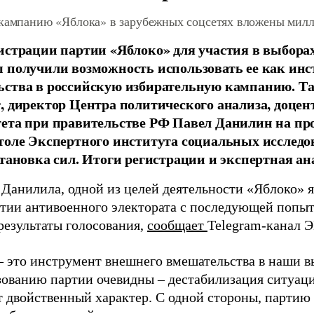
 кампанию «Яблока» в зарубежных соцсетях вложены мил
истрации партии «Яблоко» для участия в выбора
 получили возможность использовать ее как ин
ства в российскую избирательную кампанию. Та
, директор Центра политического анализа, доце
тета при правительстве РФ Павел Данилин на п
толе Экспертного института социальных исслед
становка сил. Итоги регистрации и экспертная ан
 Данилила, одной из целей деятельности «Яблоко» 
ртии антивоенного электората с последующей попыт
результаты голосования,
сообщает
Telegram-канал 
– это инструмент внешнего вмешательства в наши в
зованию партии очевидны – дестабилизация ситуаци
т двойственный характер. С одной стороны, партию