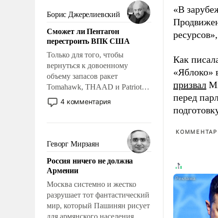
мужественным и твердым под
«В зарубе
ударами судьбы, брать на себя
Борис Джерелиевский
Продвижен
ответственность, помогать
Сможет ли Пентагон
слабым, идти вперед и
ресурсов»,
перестроить ВПК США
адаптироваться.
Только для того, чтобы
Как писал
вернуться к довоенному
«Яблоко» 
объему запасов ракет
призвал
Ми
Tomahawk, THAAD и Patriot
перед пар
США потребуется более трех
4 комментария
лет. Даже небольшая война с
подготовк
Ираном опустошила
американские арсеналы.
КОММЕНТАРИ
Сложившаяся ситуация
Геворг Мирзаян
означает многолетний период
Россия ничего не должна
уязвимости США, например,
Армении
перед Китаем.
Москва системно и жестко
разрушает тот фантастический
мир, который Пашинян рисует
для армянского населения.