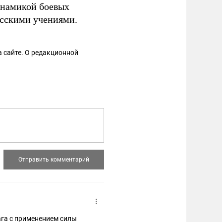
динамикой боевых
усскими учениями.
 сайте. О редакционной
га с применением силы