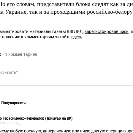
о его словам, представители блока следят как за 
на Украине, так и за проходящими российско-белор
омментировать материалы газеты ВЗГЛЯД,
зарегистрировавшись
на
отношению к комментариям читайте
здесь
.
:
11
комментариев
р Герасименко-Перевалов (Тримуар на ВК)
есяца назад
чему любую военную, диверсионную или иную другую операцию вра