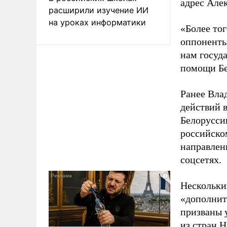
адрес Але
расширили изучение ИИ
на уроках информатики
«Более то
оппоненты
нам госуда
помощи Бе
Ранее Вла
действий 
Белорусси
российско
направлен
соцсетях.
Нескольки
«дополнит
призваны 
из стран 