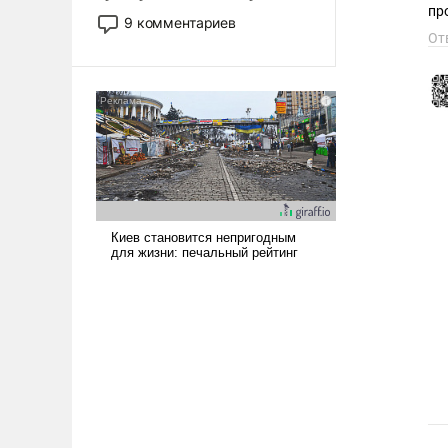
пр
двигаемся по пути
9 комментариев
революционных изменений.
От
То, что несколько лет назад
было образом для
псевдонаучной фантастики,
стало всерьез обсуждаемой
идеей.