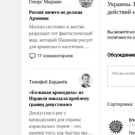
Геворг Мирзаян
Украины. П
означает многолетний период
Россия ничего не должна
действий 
уязвимости США, например,
Армении
перед Китаем.
Москва системно и жестко
Вы можете к
разрушает тот фантастический
политике по 
мир, который Пашинян рисует
для армянского населения.
Мир, где политические
Обсуждение
17 комментариев
прожекты будут безусловно
оплачиваться за счет
российских
налогоплательщиков и где
Тимофей Бордачёв
Еревану за свои поступки не
«Большая крокодила» из
нужно отвечать.
Израиля показала проблему
границ допустимого
Сортировка:
Дискуссия о рве с
крокодилами для охраны
Его
2 м
израильских тюрем – это
пример того, как быстро мы
По