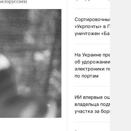
Белоруссией
Сортировочный пункт
«Укрпочты» в Павлогра
уничтожен «Бандероль
На Украине предупреди
об удорожании китайс
электроники после уда
по портам
ИИ впервые оштрафова
владельца подмосковн
участка за борщевик