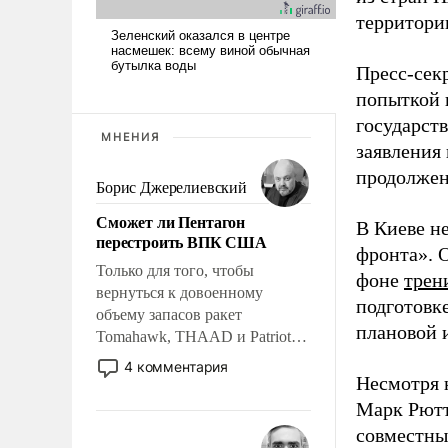
территори
Пресс-сек
попыткой 
государств
МНЕНИЯ
заявления 
продолжен
Борис Джерелиевский
Сможет ли Пентагон
В Киеве н
перестроить ВПК США
фронта». О
Только для того, чтобы
фоне
трен
вернуться к довоенному
подготовк
объему запасов ракет
плановой и
Tomahawk, THAAD и Patriot
США потребуется более трех
4 комментария
лет. Даже небольшая война с
Несмотря 
Ираном опустошила
Марк Рют
американские арсеналы.
совместны
Сложившаяся ситуация