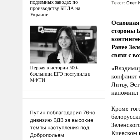
подземных заводах по
Tекст:
Олег 
производству БПЛА на
Украине
Основная 
стороны Б
континген
Ранее Зел
связи с в
Первая в истории 500-
«Владимир
балльница ЕГЭ поступила в
конфликт о
МФТИ
Литву, Эс
напомнил 
Кроме тог
Путин поблагодарил 76-ю
белорусск
дивизию ВДВ за высокие
Зеленского
темпы наступления под
Киевском 
Добропольем