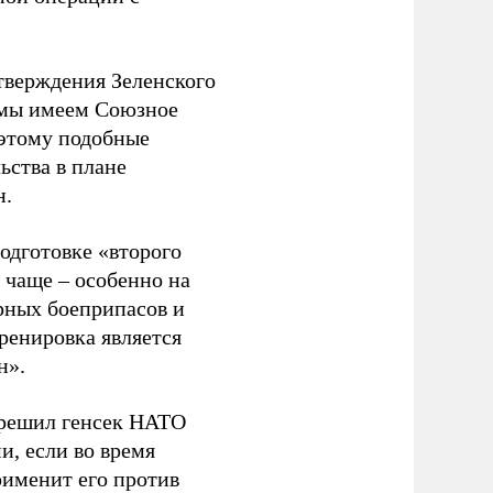
верждения Зеленского
 мы имеем Союзное
оэтому подобные
ьства в плане
н.
одготовке «второго
е чаще – особенно на
рных боеприпасов и
ренировка является
н».
 решил генсек НАТО
и, если во время
рименит его против