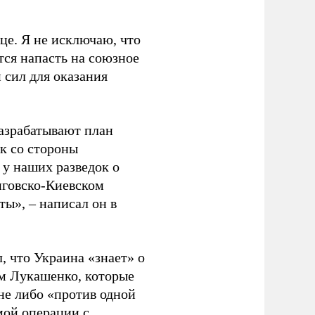
це. Я не исключаю, что
ся напасть на союзное
 сил для оказания
разрабатывают план
к со стороны
у наших разведок о
иговско-Киевском
ы», – написал он в
, что Украина «знает» о
м Лукашенко, которые
не либо «против одной
мой операции с