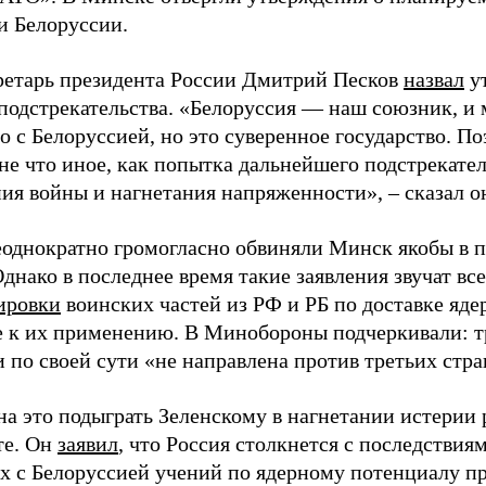
и Белоруссии.
ретарь президента России Дмитрий Песков
назвал
ут
подстрекательства. «Белоруссия — наш союзник, и
о с Белоруссией, но это суверенное государство. П
не что иное, как попытка дальнейшего подстрекател
ия войны и нагнетания напряженности», – сказал о
еоднократно громогласно обвиняли Минск якобы в п
днако в последнее время такие заявления звучат вс
ировки
воинских частей из РФ и РБ по доставке яде
е к их применению. В Минобороны подчеркивали: т
 по своей сути «не направлена против третьих стра
на это подыграть Зеленскому в нагнетании истерии
те. Он
заявил
, что Россия столкнется с последствиям
х с Белоруссией учений по ядерному потенциалу п