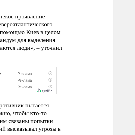
 некое проявление
евероатлантического
й помощью Киев в целом
рандум для выделения
таются люди», – уточнил
Противник пытается
ужно, чтобы кто-то
этим связаны попытки
ий высказывал угрозы в