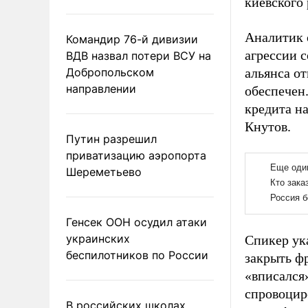
киевского
Аналитик о
Командир 76-й дивизии
агрессии 
ВДВ назвал потери ВСУ на
Добропольском
альянса о
направлении
обеспечен
кредита н
Кнутов.
Путин разрешил
приватизацию аэропорта
Шереметьево
Генсек ООН осудил атаки
украинских
Спикер ука
беспилотников по России
закрыть фр
«вписался»
спровоцир
В российских школах