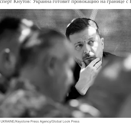
сперт Кнутов: Украина готовит провокацию на границе с 
UKRAINE/Keystone Press Agency/Global Look Press