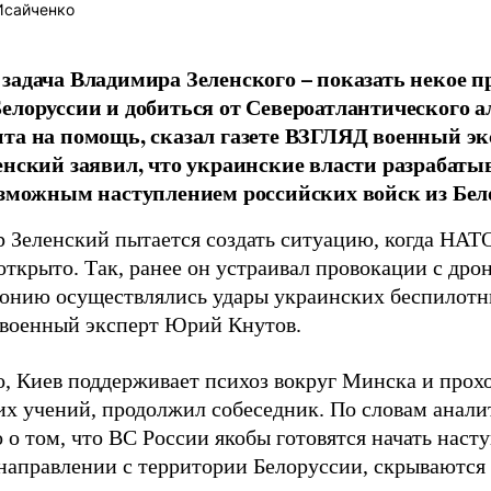
Исайченко
задача Владимира Зеленского – показать некое п
елоруссии и добиться от Североатлантического 
та на помощь, сказал газете ВЗГЛЯД военный э
енский заявил, что украинские власти разрабаты
озможным наступлением российских войск из Бел
 Зеленский пытается создать ситуацию, когда НАТО
ткрыто. Так, ранее он устраивал провокации с дро
тонию осуществлялись удары украинских беспилотни
военный эксперт Юрий Кнутов.
о, Киев поддерживает психоз вокруг Минска и прох
их учений, продолжил собеседник. По словам анали
 о том, что ВС России якобы готовятся начать наст
направлении с территории Белоруссии, скрываются 