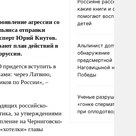
Россияне рассказали,
какие книги и фильмы
помогают воспитывать
роявление агрессии со
детей
альянса отправки
ксперт Юрий Кнутов.
вают план действий в
Альпинист допустил
оруссии.
обнаружение
предсмертной записки
 придется вступить в
Наговицыной на пике
нами: через Латвию,
Победы
ков по России», –
Ученые разрушили миф
«гонке сперматозоидов
одящих российско-
при оплодотворении
тика, за утверждениями
упление на Черниговско-
«хотелки» главы