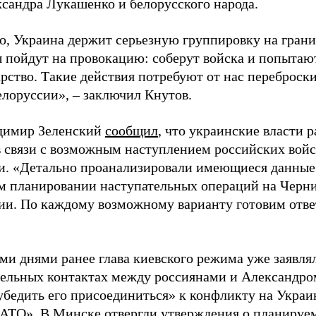
ксандра Лукашенко и белорусского народа.
го, Украина держит серьезную группировку на грани
 пойдут на провокацию: соберут войска и попытают
рство. Такие действия потребуют от нас переброски
лоруссии», – заключил Кнутов.
димир Зеленский
сообщил
, что украинские власти 
в связи с возможным наступлением российских войс
и. «Детально проанализировали имеющиеся данные 
м планировании наступательных операций на Черн
ии. По каждому возможному варианту готовим ответ
ми днями ранее глава киевского режима уже заявлял
ельных контактах между россиянами и Александро
убедить его присоединиться» к конфликту на Украи
НАТО». В Минске отвергли утверждения о планируе