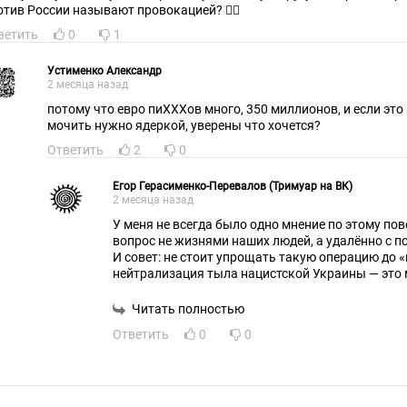
отив России называют провокацией? 🤷‍♂️
ветить
0
1
Устименко Александр
2 месяца назад
потому что евро пиХХХов много, 350 миллионов, и если это
мочить нужно ядеркой, уверены что хочется?
Ответить
2
0
Егор Герасименко-Перевалов (Тримуар на ВК)
2 месяца назад
У меня не всегда было одно мнение по этому пов
вопрос не жизнями наших людей, а удалённо с 
И совет: не стоит упрощать такую операцию до 
нейтрализация тыла нацистской Украины — это
Читать полностью
Ответить
0
0