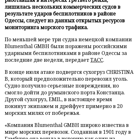
лишилась нескольких коммерческих судов в
результате ударов беспилотников в районе
Одессы, следует из данных открытых ресурсов
мониторинга морского трафика.
По меньшей мере три судна немецкой компании
Blumenthal GMBH были поражены российскими
ударными беспилотниками в районе Одессы за
последние две недели, передает
ТАСС
.
В конце июля атаке подвергся сухогруз CHRISTINA
B, который предположительно перевозил уголь.
Судно получило серьезные повреждения, но
смогло дойти до румынского порта Констанца.
Другой сухогруз, EMIL, в настоящее время
покинут экипажем и дрейфует примерно в 20
морских милях от побережья.
«Компания Blumenthal GMBH широко известна в
мире морских перевозок. Созданная в 1901 году в
Гамбурге она вошла в историю как один из