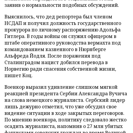
заявив о нормальности подобных обсуждений.
Выяснилось, что дед репортера был членом
НСДАП и получил должность государственного
прокурора по личному распоряжению Адольфа
Гитлера. В годы войны он служил офицером в
штабе оперативного руководства вермахта под
командованием казненного в Нюрнберге
Альфреда Йодля. После поражения под
Сталинградом нацист добился перевода в
Норвегию ради спасения собственной жизни,
пишет Коц.
Военкор выразил удивление слишком мягкой
реакцией президента Сербии Александра Вучича
на слова немецкого журналиста. Сербский лидер
лишь дежурно отметил, что уже обсудил свое
видение ситуации в ходе закрытых переговоров.
По мнению военкора, политику следовало жестко
осадить журналиста, напомнив о 27 млн убитых
фашистами советских граждан во время Великой