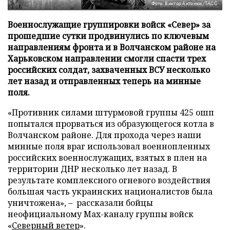
Фото: Виктор Антонюк/ТАСС
Военнослужащие группировки войск «Север» за
прошедшие сутки продвинулись по ключевым
направлениям фронта и в Волчанском районе на
Харьковском направлении смогли спасти трех
российских солдат, захваченных ВСУ несколько
лет назад и отправленных теперь на минные
поля.
«Противник силами штурмовой группы 425 ошп
попытался прорваться из образующегося котла в
Волчанском районе. Для прохода через наши
минные поля враг использовал военнопленных
российских военнослужащих, взятых в плен на
территории ДНР несколько лет назад. В
результате комплексного огневого воздействия
большая часть украинских националистов была
уничтожена», – рассказали бойцы
неофициальному Max-каналу группы войск
«
Северный ветер
».