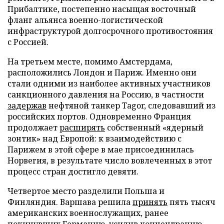
Прибалтике, постепенно насыщая восточный
фланг альянса военно-логистической
инфраструктурой долгосрочного противостояния
с Россией.
На третьем месте, помимо Амстердама,
расположились Лондон и Париж. Именно они
стали одними из наиболее активных участников
санкционного давления на Россию, в частности
задержав
нефтяной танкер Tagor, следовавший из
российских портов. Одновременно Франция
продолжает
расширять
собственный «ядерный
зонтик» над Европой: к взаимодействию с
Парижем в этой сфере в мае присоединилась
Норвегия, в результате число вовлеченных в этот
процесс стран достигло девяти.
Четвертое место разделили Польша и
Финляндия. Варшава решила
принять
пять тысяч
американских военнослужащих, ранее
покинувших Германию, усилив концентрацию