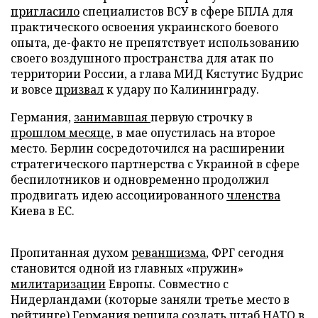
пригласило
специалистов ВСУ в сфере БПЛА для
практического освоения украинского боевого
опыта, де-факто не препятствует использованию
своего воздушного пространства для атак по
территории России, а глава МИД Кястутис Будрис
и вовсе
призвал
к удару по Калининграду.
Германия,
занимавшая
первую строчку в
прошлом месяце
, в мае опустилась на второе
место. Берлин сосредоточился на расширении
стратегического партнерства с Украиной в сфере
беспилотников и одновременно продолжил
продвигать идею ассоциированного
членства
Киева в ЕС.
Пропитанная духом
реваншизма
, ФРГ сегодня
становится одной из главных «пружин»
милитаризации
Европы. Совместно с
Нидерландами (которые заняли третье место в
рейтинге) Германия решила создать штаб НАТО в