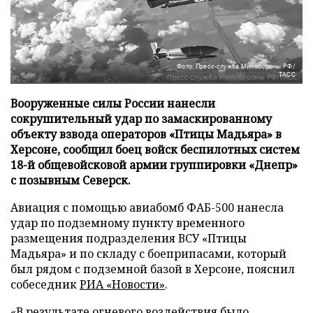
Фото: Пресс-служба Минобороны РФ/
ТАСС
Вооруженные силы России нанесли
сокрушительный удар по замаскированному
объекту взвода операторов «Птицы Мадьяра» в
Херсоне, сообщил боец войск беспилотных систем
18-й общевойсковой армии группировки «Днепр»
с позывным Северск.
Авиация с помощью авиабомб ФАБ-500 нанесла
удар по подземному пункту временного
размещения подразделения ВСУ «Птицы
Мадьяра» и по складу с боеприпасами, который
был рядом с подземной базой в Херсоне, пояснил
собеседник
РИА «Новости»
.
«В результате огневого воздействия было