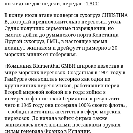
последние две недели, передает
ТАСС
.
В конце июля атаке подвергся сухогруз CHRISTINA
B, который предположительно перевозил уголь.
Судно получило серьезные повреждения, но
смогло дойти до румынского порта Констанца.
Другой сухогруз, EMIL, в настоящее время
покинут экипажем и дрейфует примерно в 20
морских милях от побережья.
«Компания Blumenthal GMBH широко известна в
мире морских перевозок. Созданная в 1901 году в
Гамбурге она вошла в историю как один из
крупнейших перевозчиков, работавших перед
Второй мировой войной и в годы войны в
интересах фашистской Германии, в результате
чего к 1945 году она потеряла 100% своего флота»,
– сообщил источник агентства в сфере морских
перевозок. До начала войны фирма также
занималась нелегальными поставками оружия
силам генерала Франко в Испании.