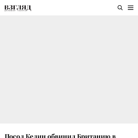
Посол Келин обвинил Британию в