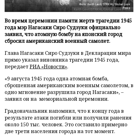
Фото: Keith Levit/STRKHL/Global Look
Press
Во время церемонии памяти жертв трагедии 1945
года мэр Нагасаки Сиро Судзуки официально
заявил, что атомную бомбу на японский город
сбросил американский военный самолет.
Глава Нагасаки Сиро Судзуки в Декларации мира
прямо указал виновника трагедии 1945 года,
передает
РИА «Новости»
.
«9 августа 1945 года одна атомная бомба,
сброшенная американским военным самолетом, в
одно мгновение разрушила город Нагасаки», –
заявил он на мемориальной церемонии.
Градоначальник напомнил, что к концу года в
результате атаки погибли или получили ранения
около 150 тыс. человек. Это составило примерно
две трети населения города на тот момент.