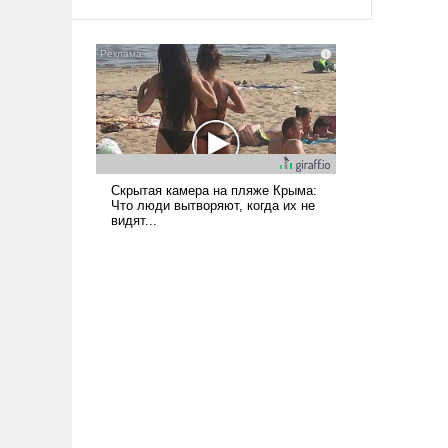
арсеналы. Сложившаяся ситуация
означает многолетний период
уязвимости США, например, перед
Китаем.