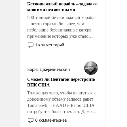
Безэкипажный корабль – задача со
многими неизвестными
500-тонный безэкипажный корабль
– нечто гораздо большее, чем
небольшие безэкипажные катера,
применение которых уже стало
обыденностью. Задача по созданию
1 комментарий
такого корабля очень сложна и
амбициозна. Однако и ее
реализация радикально поднимет
наши боевые возможности.
Борис Джерелиевский
Сможет ли Пентагон перестроить
ВПК США
Только для того, чтобы вернуться к
довоенному объему запасов ракет
Tomahawk, THAAD и Patriot США
потребуется более трех лет. Даже
небольшая война с Ираном
6 комментариев
опустошила американские