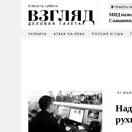
8 августа, суббота
Новость ч
МИД назва
Саакашвил
УКРАИНА
АТАКА НА ИРАН
РОССИЯ И США
31 МАЯ
Над
рух