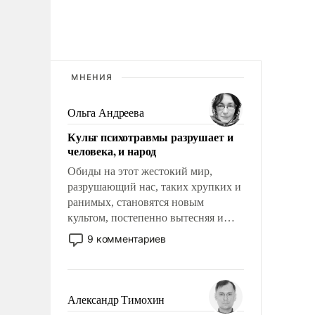
МНЕНИЯ
Ольга Андреева
Культ психотравмы разрушает и
человека, и народ
Обиды на этот жестокий мир,
разрушающий нас, таких хрупких и
ранимых, становятся новым
культом, постепенно вытесняя и
отменяя традиционное требование к
9 комментариев
человеку – быть мужественным и
твердым под ударами судьбы, брать
на себя ответственность, помогать
слабым, идти вперед и
Александр Тимохин
адаптироваться.