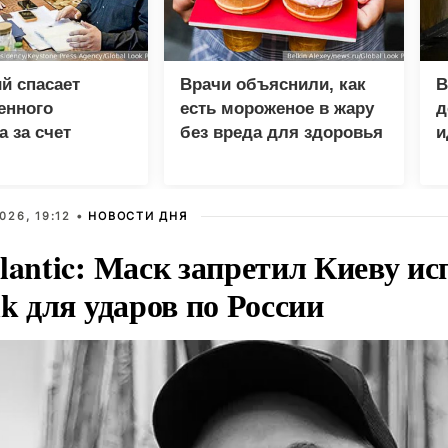
й спасает
Врачи объяснили, как
В
енного
есть мороженое в жару
д
а за счет
без вреда для здоровья
и
026, 19:12 •
НОВОСТИ ДНЯ
lantic: Маск запретил Киеву ис
nk для ударов по России