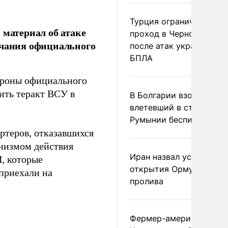
Турция ограничила
 материал об атаке
проход в Черное море
ечания официального
после атак украинских
БПЛА
тороны официального
ить теракт ВСУ в
В Болгарии взорвался
влетевший в страну из
Румынии беспилотник
ртеров, отказавшихся
инизмом действия
Иран назвал условие
, которые
открытия Ормузского
 приехали на
пролива
Фермер-американец