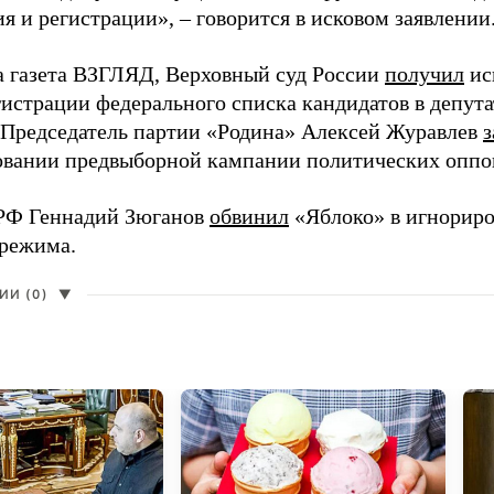
 и регистрации», – говорится в исковом заявлении
а газета ВЗГЛЯД, Верховный суд России
получил
ис
гистрации федерального списка кандидатов в депут
 Председатель партии «Родина» Алексей Журавлев
з
вании предвыборной кампании политических оппо
РФ Геннадий Зюганов
обвинил
«Яблоко» в игнорир
 режима.
И (0)
▼