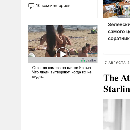
постепенно вытесняя и
10 комментариев
отменяя традиционное
требование к человеку – быть
мужественным и твердым под
Зеленски
ударами судьбы, брать на себя
самого ц
ответственность, помогать
соратник
слабым, идти вперед и
разведки
адаптироваться.
7 АВГУСТА 2
The At
Starli