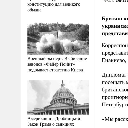
Tекст:
Елиза
конституцию для великого
обмана
Британски
украинско
представ
Корреспон
представи
Военный эксперт: Выбивание
Енакиево,
заводов «Файер Пойнт»
подрывает стратегию Киева
Дипломат 
посещать 
британско
проигнори
Петербург
Американист Дробницкий:
«Мы расска
Закон Грэма о санкциях