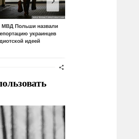
 МВД Польши назвали
Кулеба назвал
епортацию украинцев
нападения на украинцев
диотской идеей
в Польше «только
началом»
пользовать