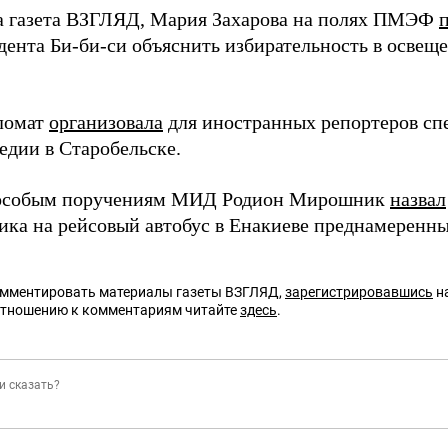
а газета ВЗГЛЯД, Мария Захарова на полях ПМЭФ
дента Би-би-си объяснить избирательность в освещ
ломат
организовала
для иностранных репортеров сп
едии в Старобельске.
 особым поручениям МИД Родион Мирошник
назвал
ика на рейсовый автобус в Енакиеве преднамеренны
омментировать материалы газеты ВЗГЛЯД,
зарегистрировавшись
на
отношению к комментариям читайте
здесь
.