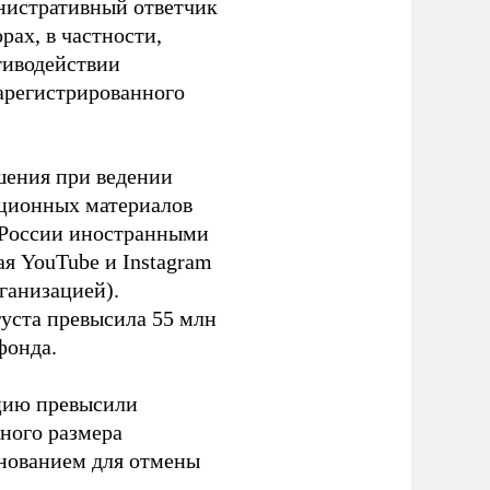
инистративный ответчик
ах, в частности,
тиводействии
зарегистрированного
шения при ведении
ационных материалов
в России иностранными
я YouTube и Instagram
ганизацией).
густа превысила 55 млн
фонда.
ацию превысили
ного размера
основанием для отмены