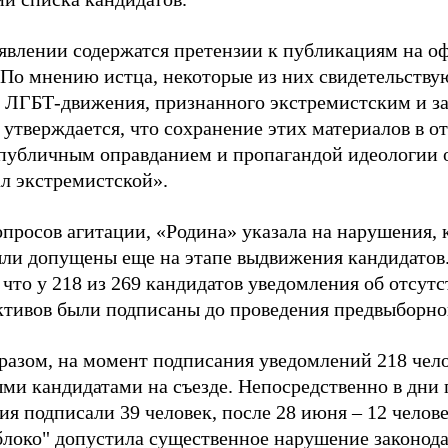
аявлении содержатся претензии к публикациям на о
 По мнению истца, некоторые из них свидетельству
 ЛГБТ-движения, признанного экстремистским и з
 утверждается, что сохранение этих материалов в о
«публичным оправданием и пропагандой идеологии 
ал экстремистской».
просов агитации, «Родина» указала на нарушения, 
ыли допущены еще на этапе выдвижения кандидатов. 
 что у 218 из 269 кандидатов уведомления об отсу
активов были подписаны до проведения предвыборног
разом, на момент подписания уведомлений 218 чело
ми кандидатами на съезде. Непосредственно в дни 
я подписали 39 человек, после 28 июня – 12 челов
блоко" допустила существенное нарушение законода