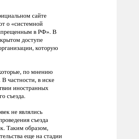
фициальном сайте
ют о «системной
апрещенным в РФ». В
ткрытом доступе
организации, которую
которые, по мнению
В частности, в иске
тствии иностранных
о съезда.
век не являлись
проведения съезда
ек. Таким образом,
тельства еще на стадии