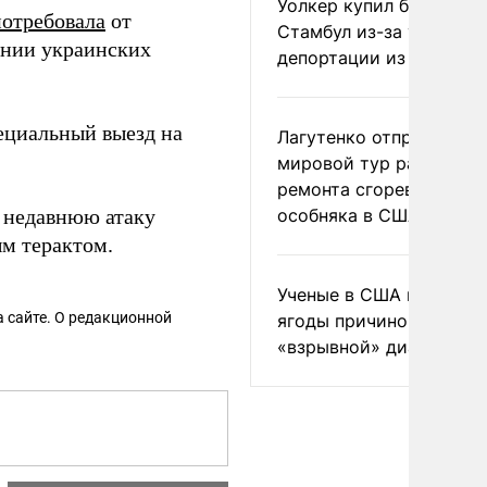
Уолкер купил билет в
потребовала
от
Стамбул из-за угрозы
ении украинских
депортации из России
ециальный выезд на
Лагутенко отправился в
мировой тур ради
ремонта сгоревшего
недавнюю атаку
особняка в США
м терактом.
Ученые в США назвали 
 сайте. О редакционной
ягоды причиной
«взрывной» диареи