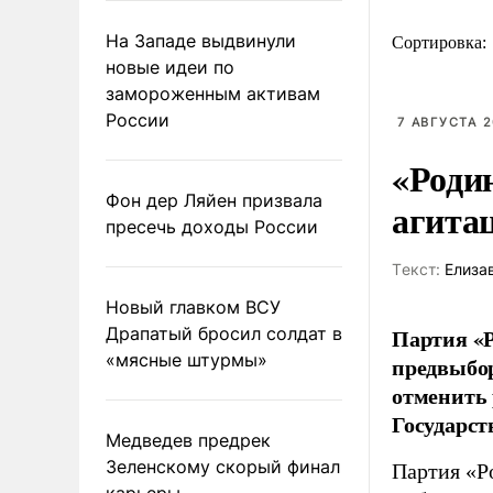
На Западе выдвинули
Сортировка:
новые идеи по
замороженным активам
России
7 АВГУСТА 2
«Роди
Фон дер Ляйен призвала
агита
пресечь доходы России
Tекст:
Елиза
Новый главком ВСУ
Драпатый бросил солдат в
Партия «Р
«мясные штурмы»
предвыбор
отменить 
Государст
Медведев предрек
Зеленскому скорый финал
Партия «Р
карьеры