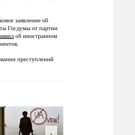
.
ковое заявление об
аты Госдумы от партии
аявил
об иностранном
нентов.
овании преступлений