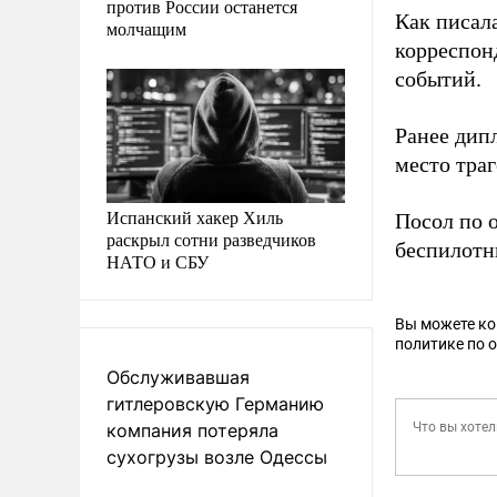
против России останется
Как писал
молчащим
корреспон
событий.
Ранее дип
место траг
Испанский хакер Хиль
Посол по
раскрыл сотни разведчиков
беспилотн
НАТО и СБУ
Вы можете к
политике по 
Обслуживавшая
гитлеровскую Германию
компания потеряла
сухогрузы возле Одессы