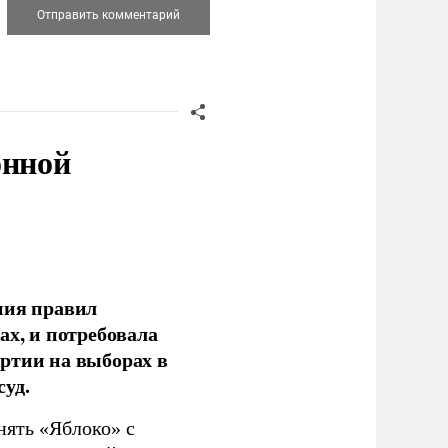
онной
ния правил
ах, и потребовала
ртии на выборах в
уд.
нять «Яблоко» с