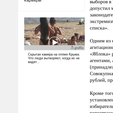
выборов в
допустил 
законодат
экстремиз
списка».
Одним из 
агитацион
«Яблока» 
агентами,
(принадле
Совокупная
рублей, пр
Кроме тог
установле
избиратель
регистрац