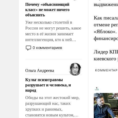
Почему «объясняющий
выдвижения
возможности.
класс» не может ничего
объяснить
Как писал
Уже несколько столетий в
отмене ре
России не могут решить, какое
«Яблоко».
место в её жизни занимает
финансиро
интеллигенция, кто к ней
принадлежит, а кого из неё
0 комментариев
Лидер КП
исключили с правом
восстановления и без оного. И
киевского
чем она отличается от просто
образованных людей. Иногда
Ольга Андреева
КОММЕНТАРИ
казалось, что эти вопросы
Культ психотравмы
решены раз и навсегда, но –
разрушает и человека, и
нет, не решены.
народ
Обиды на этот жестокий мир,
разрушающий нас, таких
хрупких и ранимых,
становятся новым культом,