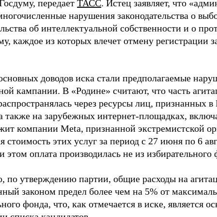
 Госдуму, передает
ТАСС
. Истец заявляет, что «адм
многочисленные нарушения законодательства о выбор
ельства об интеллектуальной собственности и о про
му, каждое из которых влечет отмену регистрации 
основных доводов иска стали предполагаемые нару
ной кампании. В «Родине» считают, что часть агит
распространялась через ресурсы лиц, признанных 
 а также на зарубежных интернет-площадках, включа
жит компании Meta, признанной экстремистской ор
 стоимость этих услуг за период с 27 июня по 6 ав
и этом оплата производилась не из избирательного 
о, по утверждению партии, общие расходы на агит
нный законом предел более чем на 5% от максималь
ного фонда, что, как отмечается в иске, является 
ии списка кандидатов.