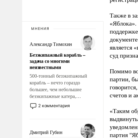
Также в з
«Яблока».
МНЕНИЯ
поддержке
документе
Александр Тимохин
является 
Безэкипажный корабль –
суд призн
задача со многими
неизвестными
Помимо во
500-тонный безэкипажный
партии, б
корабль – нечто гораздо
говорится,
большее, чем небольшие
счетов и 
безэкипажные катера,
применение которых уже
2 комментария
стало обыденностью. Задача по
«Таким об
созданию такого корабля очень
выдвинуты
сложна и амбициозна. Однако
уведомлени
и ее реализация радикально
Дмитрий Губин
партия "Я
поднимет наши боевые