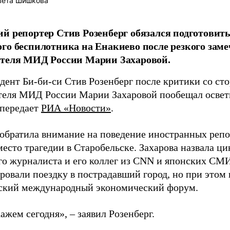
вета Шишкова
й репортер Стив Розенберг обязался подготовить
го беспилотника на Енакиево после резкого зам
ителя МИД России Марии Захаровой.
дент Би-би-си Стив Розенберг после критики со с
теля МИД России Марии Захаровой пообещал освет
 передает
РИА «Новости»
.
обратила внимание на поведение иностранных репо
место трагедии в Старобельске. Захарова назвала ц
го журналиста и его коллег из CNN и японских СМИ
ровали поездку в пострадавший город, но при этом
ский международный экономический форум.
жем сегодня», – заявил Розенберг.