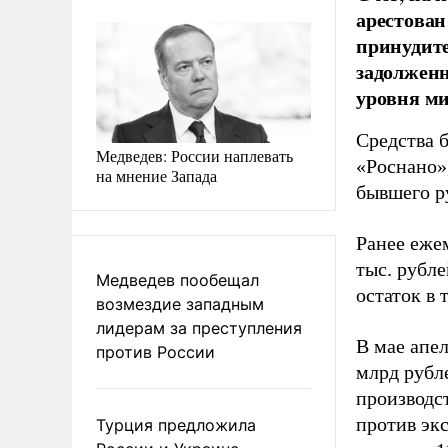
арестован
принудит
задолженн
уровня м
Средства 
Медведев: России наплевать
«Роснано»
на мнение Запада
бывшего р
Ранее еже
тыс. рубле
Медведев пообещал
остаток в
возмездие западным
лидерам за преступления
В мае апе
против России
млрд рубл
производс
против эк
Турция предложила