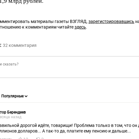
1,9 млрд рублей.
омментировать материалы газеты ВЗГЛЯД,
зарегистрировавшись
на
отношению к комментариям читайте
здесь
.
:
32
комментария
тор Берендеев
есяца назад
авильной дорогой идёте, товарищи! Проблема только в том, что он
ллионов долларов... А так-то да, платите ему пенсию и дальше...