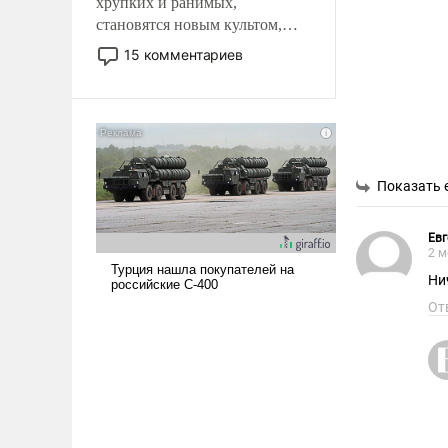
хрупких и ранимых,
становятся новым культом,
постепенно вытесняя и
15 комментариев
отменяя традиционное
требование к человеку – быть
мужественным и твердым под
ударами судьбы, брать на себя
ответственность, помогать
слабым, идти вперед и
Показать 
адаптироваться.
Евг
2 м
Ни
От