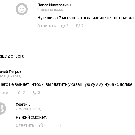
Павел Инжеваткин
2 месяца назад
Ну если за 7 месяцев, тогда извините, погорячилс
Ответить
2
2
еще 2 ответа
ений Петров
есяца назад
чего не выйдет. Чтобы выплатить указанную сумму Чубайс должен 
ветить
2
0
Сергей L
2 месяца назад
Рыжий сможет.
Ответить
2
1