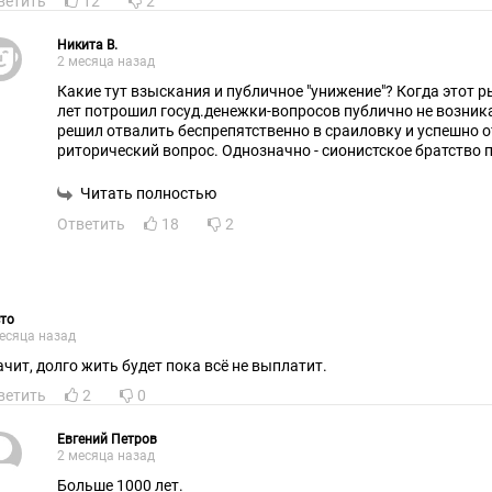
ветить
12
2
Никита В.
2 месяца назад
Какие тут взыскания и публичное "унижение"? Когда этот рыжий прохиндей столько
лет потрошил госуд.денежки-вопросов публично не возникало, когда этот ворюга
решил отвалить беспрепятственно в сраиловку и успешно о
риторический вопрос. Однозначно - сионистское братство 
Читать полностью
Ответить
18
2
то
есяца назад
Значит, долго жить будет пока всё не выплатит.
ветить
2
0
Евгений Петров
2 месяца назад
Больше 1000 лет.