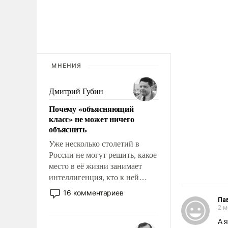
МНЕНИЯ
Дмитрий Губин
Почему «объясняющий
класс» не может ничего
объяснить
Уже несколько столетий в
России не могут решить, какое
место в её жизни занимает
интеллигенция, кто к ней
принадлежит, а кого из неё
16 комментариев
исключили с правом
Па
2 м
восстановления и без оного. И
А я
чем она отличается от просто