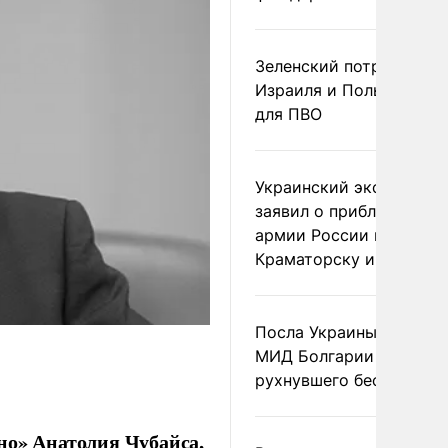
Зеленский потребовал 
Израиля и Польши рак
для ПВО
Украинский эксперт
заявил о приближении
армии России к
Краматорску и Славянс
Посла Украины вызвали
МИД Болгарии из-за
рухнувшего беспилотни
но» Анатолия Чубайса,