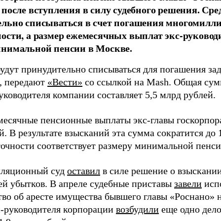
 после вступления в силу судебного решения. Сре
ельно списываться в счет погашения многомилл
ости, а размер ежемесячных выплат экс-руководи
инимальной пенсии в Москве.
будут принудительно списываться для погашения за
, передают
«Вести»
со ссылкой на Mash. Общая сум
уководителя компании составляет 5,5 млрд рублей.
месячные пенсионные выплаты экс-главы госкорпор
й. В результате взысканий эта сумма сократится до
 точности соответствует размеру минимальной пенси
лляционный суд
оставил
в силе решение о взыскании
ей убытков. В апреле судебные приставы
завели
исп
тво об аресте имущества бывшего главы «Роснано» н
с-руководителя корпорации
возбудили
еще одно дело