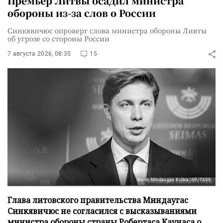
Премьер Литвы осадил министра
обороны из-за слов о России
Синкявичюс опроверг слова министра обороны Ливты
об угрозе со стороны России
7 августа 2026, 08:35
15
Фото: Mindaugas Kulbis/AP/TASS
Глава литовского правительства Миндаугас
Синкявичюс не согласился с высказываниями
министра обороны страны Робертаса Каунаса о