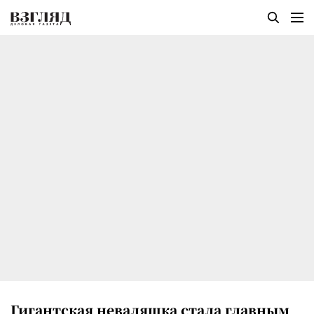
Гигантская неваляшка стала главным