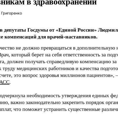
вникам в здравоохранении
 Григоренко
в депутаты Госдумы от «Единой России» Людми
ие компенсаций для врачей-наставников.
чество не должно превращаться в дополнительную
Врач, который берет на себя ответственность за под
та, должен получать справедливую компенсацию за э
 труду медицинских работников и качества подготов
чете, это вопрос здоровья миллионов пациентов», 
АСС
.
одчеркнула необходимость утверждения единых фед
нию, важно законодательно закрепить порядок орга
ыплат, что поможет устранить существенные различ