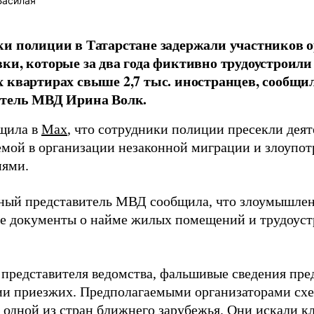
Басилая
и полиции в Татарстане задержали участников 
ки, которые за два года фиктивно трудоустроили
 квартирах свыше 2,7 тыс. иностранцев, сообщ
итель МВД Ирина Волк.
щила в
Max
, что сотрудники полиции пресекли деят
емой в организации незаконной миграции и злоупо
иями.
ый представитель МВД сообщила, что злоумышлен
е документы о найме жилых помещений и трудоуст
 представителя ведомства, фальшивые сведения пре
ии приезжих. Предполагаемыми организаторами сх
 одной из стран ближнего зарубежья. Они искали кл