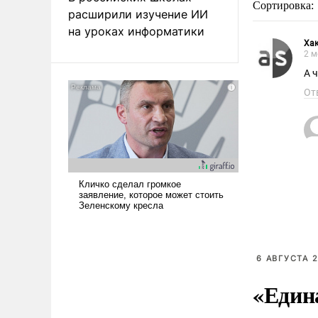
Сортировка:
расширили изучение ИИ
на уроках информатики
Ха
2 м
А 
От
6 АВГУСТА 2
«Един