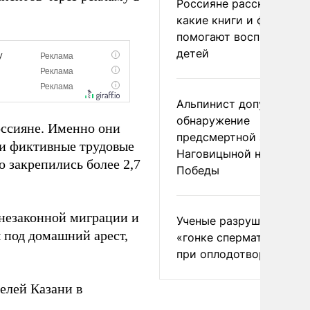
Россияне рассказали,
какие книги и фильмы
помогают воспитывать
детей
Альпинист допустил
обнаружение
оссияне. Именно они
предсмертной записки
ли фиктивные трудовые
Наговицыной на пике
о закрепились более 2,7
Победы
 незаконной миграции и
Ученые разрушили миф
 под домашний арест,
«гонке сперматозоидов
при оплодотворении
елей Казани в