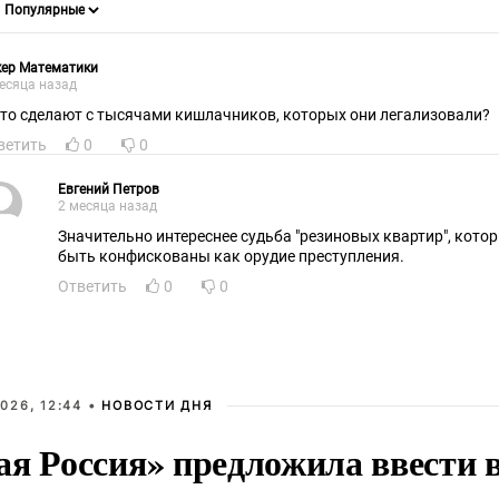
кер Математики
есяца назад
что сделают с тысячами кишлачников, которых они легализовали?
ветить
0
0
Евгений Петров
2 месяца назад
Значительно интереснее судьба "резиновых квартир", котор
быть конфискованы как орудие преступления.
Ответить
0
0
026, 12:44 •
НОВОСТИ ДНЯ
ая Россия» предложила ввести