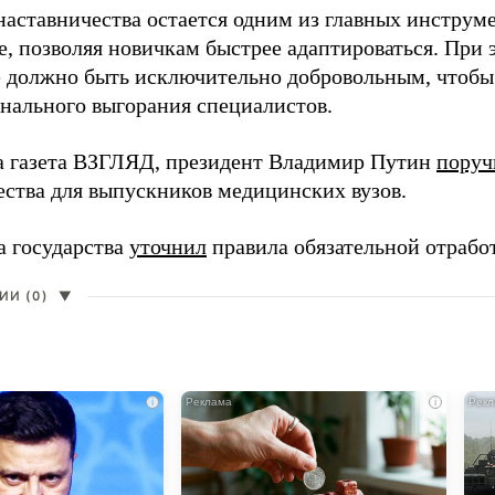
наставничества остается одним из главных инструм
, позволяя новичкам быстрее адаптироваться. При 
 должно быть исключительно добровольным, чтобы 
нального выгорания специалистов.
а газета ВЗГЛЯД, президент Владимир Путин
поруч
ества для выпускников медицинских вузов.
а государства
уточнил
правила обязательной отрабо
И (0)
▼
i
i