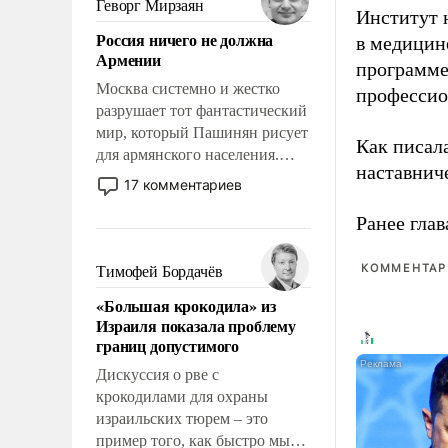
Геворг Мирзаян
Институт 
означает многолетний период
Россия ничего не должна
в медицине
уязвимости США, например,
Армении
перед Китаем.
программе
Москва системно и жестко
профессио
разрушает тот фантастический
мир, который Пашинян рисует
Как писал
для армянского населения.
наставнич
Мир, где политические
17 комментариев
прожекты будут безусловно
оплачиваться за счет
Ранее глав
российских
налогоплательщиков и где
КОММЕНТАРИ
Тимофей Бордачёв
Еревану за свои поступки не
«Большая крокодила» из
нужно отвечать.
Израиля показала проблему
границ допустимого
Дискуссия о рве с
крокодилами для охраны
израильских тюрем – это
пример того, как быстро мы