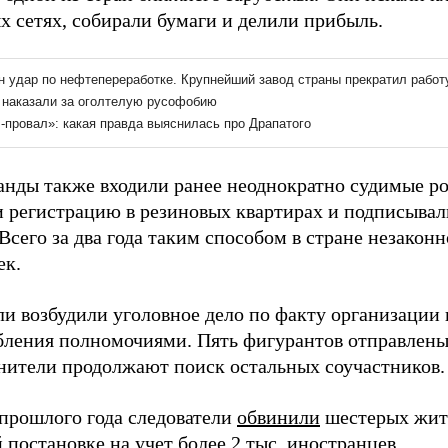
х сетях, собирали бумаги и делили прибыль.
банды также входили ранее неоднократно судимые р
 регистрацию в резиновых квартирах и подписыва
Всего за два года таким способом в стране незаконн
ек.
ли возбудили уголовное дело по факту организации
бления полномочиями. Пять фигурантов отправлены
нители продолжают поиск остальных соучастников.
 прошлого года следователи
обвинили
шестерых жит
постановке на учет более 2 тыс. иностранцев.