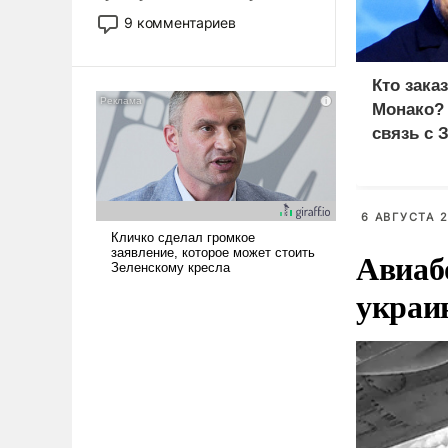
двигаемся по пути
9 комментариев
революционных изменений.
То, что несколько лет назад
было образом для
Кто зака
псевдонаучной фантастики,
Монако?
стало всерьез обсуждаемой
связь с 
идеей.
6 АВГУСТА 2
Авиаб
украи