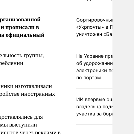
организованной
Сортировочный пункт
 и прописали в
«Укрпочты» в Павлогра
ила официальный
уничтожен «Бандероль
ельность группы,
На Украине предупреди
треблении
об удорожании китайс
электроники после уда
по портам
ники изготавливали
ройстве иностранных
ИИ впервые оштрафова
владельца подмосковн
участка за борщевик
доставлялись для
емы выступили
иентов через рекламу в