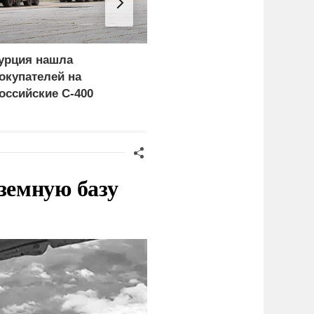
урция нашла
Россия больше не буде
окупателей на
церемониться - теперь
оссийские C-400
это законная цель в
Германии
земную базу