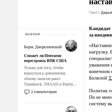
наста
Tекст:
Дарья
Кандидат 
за введен
МНЕНИЯ
«Наставни
Борис Джерелиевский
нагрузку. 
Сможет ли Пентагон
специалис
перестроить ВПК США
уважения к
Только для того, чтобы
конечном с
вернуться к довоенному
Болилой
Т
объему запасов ракет
Tomahawk, THAAD и Patriot
США потребуется более трех
Политик п
2 комментария
лет. Даже небольшая война с
По ее мне
Ираном опустошила
систему в
американские арсеналы.
Сложившаяся ситуация