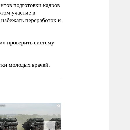
ентов подготовки кадров
этом участие в
избежать переработок и
ил
проверить систему
тки молодых врачей.
i