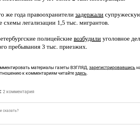
го же года правоохранители
задержали
супружескую 
е схемы легализации 1,5 тыс. мигрантов.
петербургские полицейские
возбудили
уголовное дел
ого пребывания 3 тыс. приезжих.
омментировать материалы газеты ВЗГЛЯД,
зарегистрировавшись
на
отношению к комментариям читайте
здесь
.
:
2
комментария