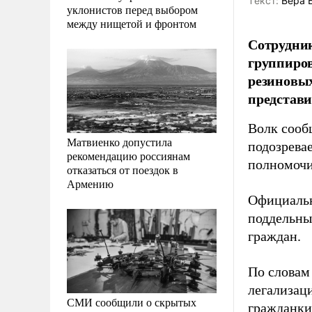
Tекст:
Вера 
уклонистов перед выбором
между нищетой и фронтом
Сотрудник
группиров
резиновых
представ
Волк сооб
Матвиенко допустила
подозрева
рекомендацию россиянам
полномоч
отказаться от поездок в
Армению
Официальн
поддельны
граждан.
По словам
легализац
СМИ сообщили о скрытых
гражданки