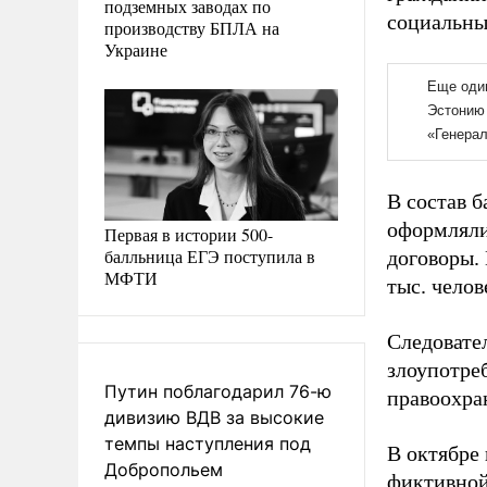
подземных заводах по
социальны
производству БПЛА на
Украине
В состав 
оформляли
Первая в истории 500-
балльница ЕГЭ поступила в
договоры. 
МФТИ
тыс. челов
Следовате
злоупотре
Путин поблагодарил 76-ю
правоохра
дивизию ВДВ за высокие
темпы наступления под
В октябре
Добропольем
фиктивной 