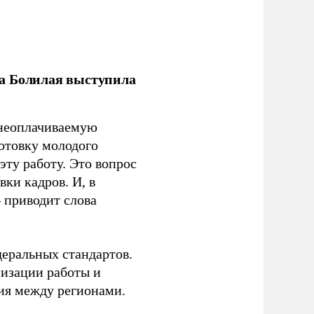
ла Болилая выступила
 неоплачиваемую
готовку молодого
ту работу. Это вопрос
ки кадров. И, в
– приводит слова
еральных стандартов.
низации работы и
ия между регионами.