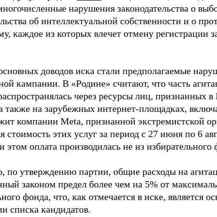
многочисленные нарушения законодательства о выбор
ельства об интеллектуальной собственности и о про
му, каждое из которых влечет отмену регистрации 
основных доводов иска стали предполагаемые нару
ной кампании. В «Родине» считают, что часть агит
распространялась через ресурсы лиц, признанных 
 а также на зарубежных интернет-площадках, включа
жит компании Meta, признанной экстремистской ор
 стоимость этих услуг за период с 27 июня по 6 ав
и этом оплата производилась не из избирательного 
о, по утверждению партии, общие расходы на агит
нный законом предел более чем на 5% от максималь
ного фонда, что, как отмечается в иске, является 
ии списка кандидатов.