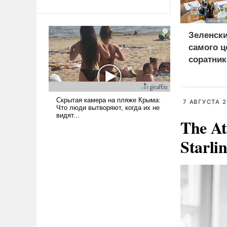
Ираном опустошила
американские арсеналы.
Сложившаяся ситуация
Зеленски
означает многолетний период
самого ц
уязвимости США, например,
соратник
перед Китаем.
разведки
7 АВГУСТА 2
The At
Starli