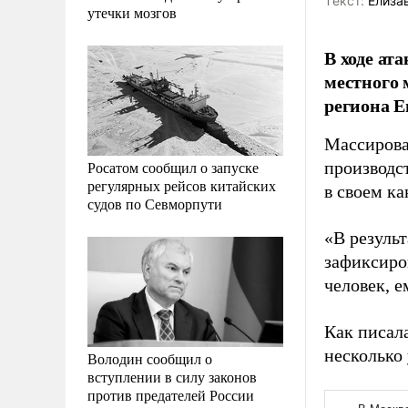
Tекст:
Елиза
утечки мозгов
В ходе ат
местного 
региона Е
Массирова
Росатом сообщил о запуске
производс
регулярных рейсов китайских
в своем ка
судов по Севморпути
«В резуль
зафиксиро
человек, 
Как писал
несколько
Володин сообщил о
вступлении в силу законов
против предателей России