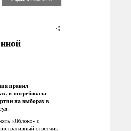
онной
ния правил
ах, и потребовала
ртии на выборах в
уд.
нять «Яблоко» с
инистративный ответчик