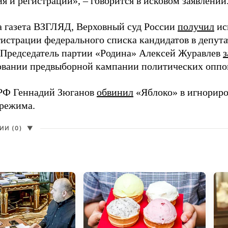
 и регистрации», – говорится в исковом заявлении
а газета ВЗГЛЯД, Верховный суд России
получил
ис
гистрации федерального списка кандидатов в депут
 Председатель партии «Родина» Алексей Журавлев
з
вании предвыборной кампании политических оппо
РФ Геннадий Зюганов
обвинил
«Яблоко» в игнорир
 режима.
И (0)
▼