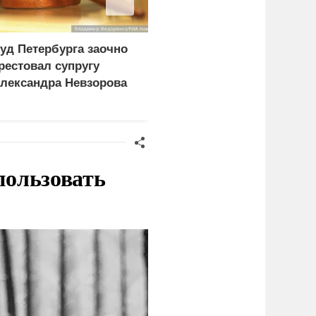
уд Петербурга заочно
В МВД Польши назвали
рестовал супругу
депортацию украинцев
лександра Невзорова
идиотской идеей
пользовать