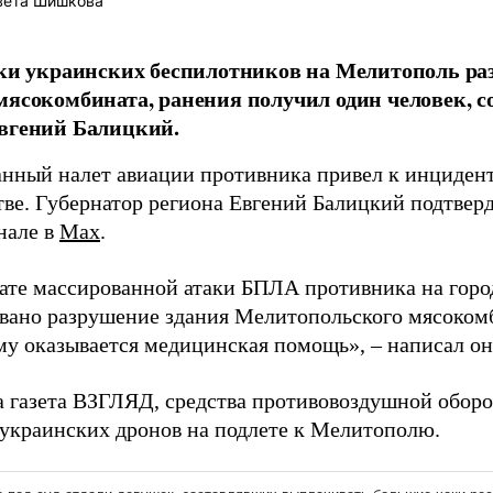
вета Шишкова
аки украинских беспилотников на Мелитополь ра
мясокомбината, ранения получил один человек, с
вгений Балицкий.
нный налет авиации противника привел к инцидент
тве. Губернатор региона Евгений Балицкий подтверд
нале в
Max
.
тате массированной атаки БПЛА противника на гор
вано разрушение здания Мелитопольского мясокомб
ему оказывается медицинская помощь», – написал он
а газета ВЗГЛЯД, средства противовоздушной обо
 украинских дронов на подлете к Мелитополю.