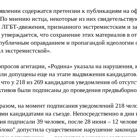
аявлении содержатся претензии к публикациям на о
 По мнению истца, некоторые из них свидетельству
 ЛГБТ-движения, признанного экстремистским и з
 утверждается, что сохранение этих материалов в о
«публичным оправданием и пропагандой идеологии 
ал экстремистской».
просов агитации, «Родина» указала на нарушения, 
ыли допущены еще на этапе выдвижения кандидатов. 
 что у 218 из 269 кандидатов уведомления об отсу
активов были подписаны до проведения предвыборног
разом, на момент подписания уведомлений 218 чело
ми кандидатами на съезде. Непосредственно в дни 
я подписали 39 человек, после 28 июня – 12 челов
блоко" допустила существенное нарушение законода