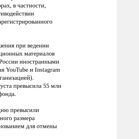
ах, в частности,
тиводействии
зарегистрированного
шения при ведении
ационных материалов
в России иностранными
я YouTube и Instagram
ганизацией).
густа превысила 55 млн
фонда.
ацию превысили
ного размера
основанием для отмены