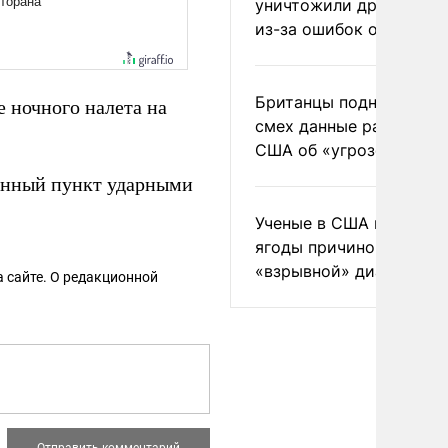
уничтожили друг друга
из-за ошибок оператор
Британцы подняли на
е ночного налета на
смех данные разведки
США об «угрозе России
енный пункт ударными
Ученые в США назвали 
ягоды причиной
«взрывной» диареи
 сайте. О редакционной