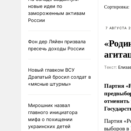
новые идеи по
Сортировка:
замороженным активам
России
7 АВГУСТА 2
«Роди
Фон дер Ляйен призвала
пресечь доходы России
агита
Tекст:
Елиза
Новый главком ВСУ
Драпатый бросил солдат в
«мясные штурмы»
Партия «Р
предвыбор
отменить 
Мирошник назвал
Государст
главного инициатора
мифа о похищении
Партия «Р
украинских детей
выборов в