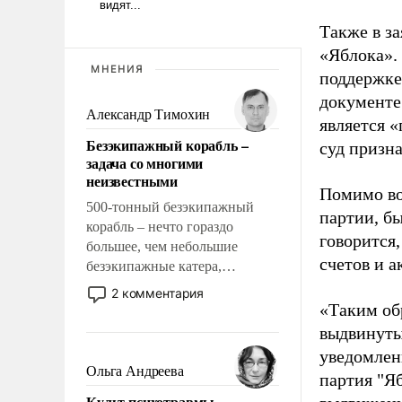
Также в з
«Яблока».
МНЕНИЯ
поддержке
документе
Александр Тимохин
является 
Безэкипажный корабль –
суд призн
задача со многими
неизвестными
Помимо во
500-тонный безэкипажный
партии, б
корабль – нечто гораздо
говорится,
большее, чем небольшие
счетов и 
безэкипажные катера,
применение которых уже
2 комментария
стало обыденностью. Задача по
«Таким об
созданию такого корабля очень
выдвинуты
сложна и амбициозна. Однако
уведомлени
и ее реализация радикально
Ольга Андреева
партия "Я
поднимет наши боевые
Культ психотравмы