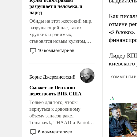
выдвижения
возможности.
разрушает и человека, и
народ
Как писал
Обиды на этот жестокий мир,
отмене ре
разрушающий нас, таких
«Яблоко».
хрупких и ранимых,
финансиро
становятся новым культом,
постепенно вытесняя и
10 комментариев
отменяя традиционное
Лидер КП
требование к человеку – быть
киевского
мужественным и твердым под
ударами судьбы, брать на себя
Борис Джерелиевский
КОММЕНТАРИ
ответственность, помогать
Сможет ли Пентагон
слабым, идти вперед и
перестроить ВПК США
адаптироваться.
Только для того, чтобы
вернуться к довоенному
объему запасов ракет
Tomahawk, THAAD и Patriot
США потребуется более трех
6 комментариев
лет. Даже небольшая война с