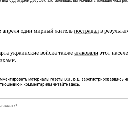
е апреля один мирный житель
пострадал
в результат
арта украинские войска также
атаковали
этот насел
иками.
омментировать материалы газеты ВЗГЛЯД,
зарегистрировавшись
на
отношению к комментариям читайте
здесь
.