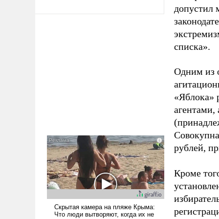
допустил 
законодат
экстремиз
списка».
Одним из 
агитацион
«Яблока» 
агентами,
(принадле
Совокупная
рублей, пр
Кроме тог
установле
избиратель
регистрац