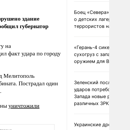
Боец «Севера» рассказ
зрушено здание
о детских лагерях
ообщил губернатор
террористов на Украин
у на
«Герань-4 сикер» пора
ил факт удара по городу
сухогруз с западным
оружием для ВСУ
од Мелитополь
Зеленский после ночны
ината. Пострадал один
ударов потребовал у
.
Запада новые ракеты д
различных ЗРК
роны
уничтожили
Украинские дроны