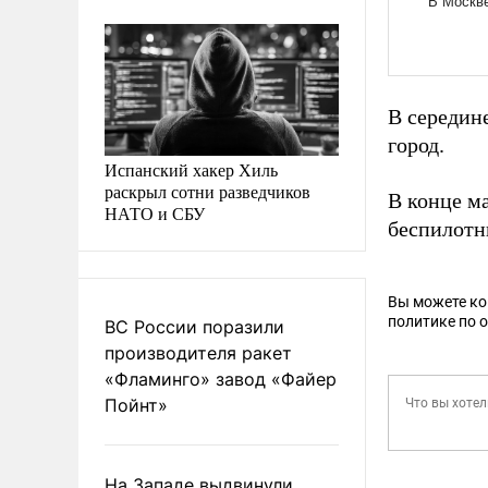
В середин
город.
Испанский хакер Хиль
раскрыл сотни разведчиков
В конце м
НАТО и СБУ
беспилотн
Вы можете к
политике по 
ВС России поразили
производителя ракет
«Фламинго» завод «Файер
Пойнт»
На Западе выдвинули