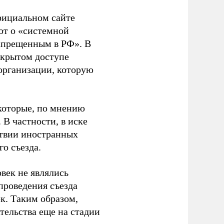
фициальном сайте
ют о «системной
апрещенным в РФ». В
ткрытом доступе
организации, которую
которые, по мнению
В частности, в иске
тствии иностранных
о съезда.
век не являлись
проведения съезда
ек. Таким образом,
тельства еще на стадии