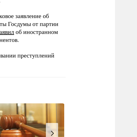
.
ковое заявление об
аты Госдумы от партии
аявил
об иностранном
нентов.
овании преступлений