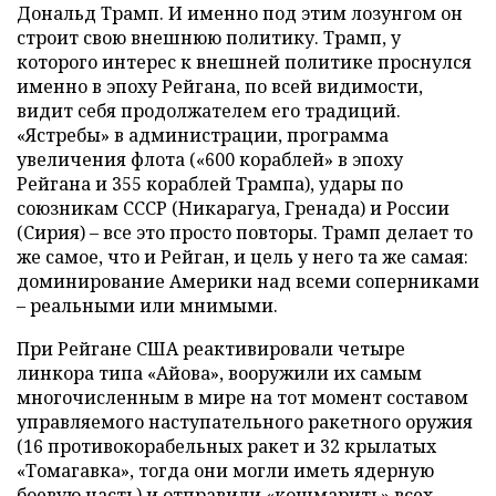
Дональд Трамп. И именно под этим лозунгом он
строит свою внешнюю политику. Трамп, у
которого интерес к внешней политике проснулся
именно в эпоху Рейгана, по всей видимости,
видит себя продолжателем его традиций.
«Ястребы» в администрации, программа
увеличения флота («600 кораблей» в эпоху
Рейгана и 355 кораблей Трампа), удары по
союзникам СССР (Никарагуа, Гренада) и России
(Сирия) – все это просто повторы. Трамп делает то
же самое, что и Рейган, и цель у него та же самая:
доминирование Америки над всеми соперниками
– реальными или мнимыми.
При Рейгане США реактивировали четыре
линкора типа «Айова», вооружили их самым
многочисленным в мире на тот момент составом
управляемого наступательного ракетного оружия
(16 противокорабельных ракет и 32 крылатых
«Томагавка», тогда они могли иметь ядерную
боевую часть) и отправили «кошмарить» всех