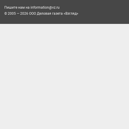
Пишите нам на
information@vz.ru
© 2005 — 2026 ООО Деловая газета «Взгляд»