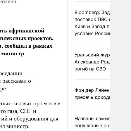
анзании
Bloomberg: Задержка
поставок ПВО вынудит
Киев и Запад принять
ять африканской
условия России
мплексных проектов,
в, сообщил в рамках
 министр
Уральский журналист
Александр Родионов
погиб на СВО
аседании
н рассказал о
ре.
Фон дер Ляйен призвал
пресечь доходы России
ных газовых проектов в
го газа, СПГ и
гий и оборудования для
Названы самые
популярные российски
тил министр.