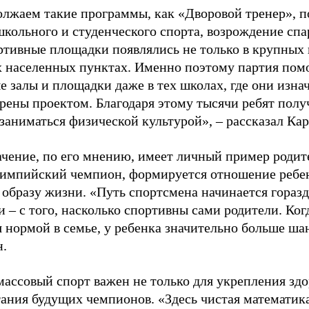
лжаем такие программы, как «Дворовой тренер», п
школьного и студенческого спорта, возрождение спа
ртивные площадки появлялись не только в крупных г
 населенных пунктах. Именно поэтому партия помо
е залы и площадки даже в тех школах, где они изна
рены проектом. Благодаря этому тысячи ребят пол
заниматься физической культурой», – рассказал Ка
ачение, по его мнению, имеет личный пример родит
лимпийский чемпион, формируется отношение ребен
 образу жизни. «Путь спортсмена начинается гораз
 – с того, насколько спортивны сами родители. Ког
я нормой в семье, у ребенка значительно больше ша
н.
ассовый спорт важен не только для укрепления здо
тания будущих чемпионов. «Здесь чистая математик