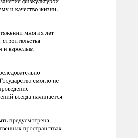
 занятия физкультурой
ему и качество жизни.
отяжении многих лет
т строительства
м и взрослым
оследовательно
Государство смогло не
проведение
ений всегда начинается
ыть предусмотрена
ственных пространствах.