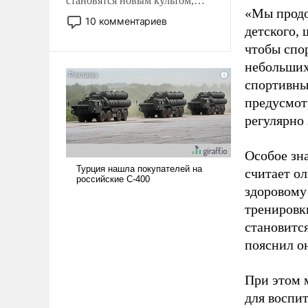
становятся новым культом,
«Мы продо
постепенно вытесняя и
10 комментариев
детского, 
отменяя традиционное
требование к человеку – быть
чтобы спо
мужественным и твердым под
небольших
ударами судьбы, брать на себя
спортивны
ответственность, помогать
предусмот
слабым, идти вперед и
регулярно 
адаптироваться.
Особое зн
считает о
здоровому
тренировки
становитс
пояснил о
При этом м
для воспи