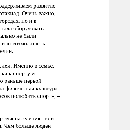
оддерживаем развитие
ртакиад. Очень важно,
ородах, но и в
гала оборудовать
чально не были
учили возможность
релин.
елей. Именно в семье,
ка к спорту и
до раньше первой
да физическая культура
нсов полюбить спорт», –
ровья населения, но и
а. Чем больше людей