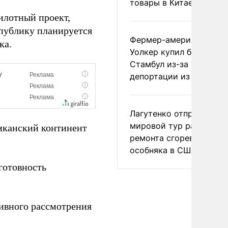
товары в Китае
илотный проект,
спублику планируется
Фермер-американец
ка.
Уолкер купил билет в
Стамбул из-за угрозы
депортации из России
Лагутенко отправился в
мировой тур ради
канский континент
ремонта сгоревшего
особняка в США
готовность
ивного рассмотрения