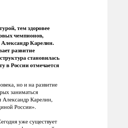
урой, тем здоровее
новых чемпионов,
 Александр Карелин.
вает развитие
аструктура становилась
ту в России отмечается
овека, но и на развитие
орых заниматься
л Александр Карелин,
диной России».
Сегодня уже существует