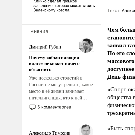
Tекст:
Алекс
Чем больш
МНЕНИЯ
становитс
заявил г
Дмитрий Губин
По его сл
Почему «объясняющий
массового
класс» не может ничего
доступнее
объяснить
День физ
Уже несколько столетий в
России не могут решить, какое
«Спорт ока
место в её жизни занимает
общества 
интеллигенция, кто к ней
физическо
принадлежит, а кого из неё
6 комментариев
исключили с правом
трехкратн
восстановления и без оного. И
чем она отличается от просто
«Быть спо
образованных людей. Иногда
Александр Тимохин