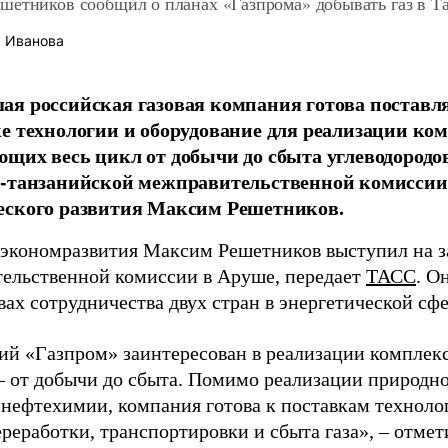
шетников сообщил о планах «Газпрома» добывать газ в Т
 Иванова
я российская газовая компания готова поставл
е технологии и оборудование для реализации ко
щих весь цикл от добычи до сбыта углеводородо
о-танзанийской межправительственной комиссии
еского развития Максим Решетников.
экономразвития Максим Решетников выступил на з
ельственной комиссии в Аруше, передает
ТАСС
. О
ах сотрудничества двух стран в энергетической сфе
ий «Газпром» заинтересован в реализации комплекс
– от добычи до сбыта. Помимо реализации природно
 нефтехимии, компания готова к поставкам техноло
реработки, транспортировки и сбыта газа», – отме