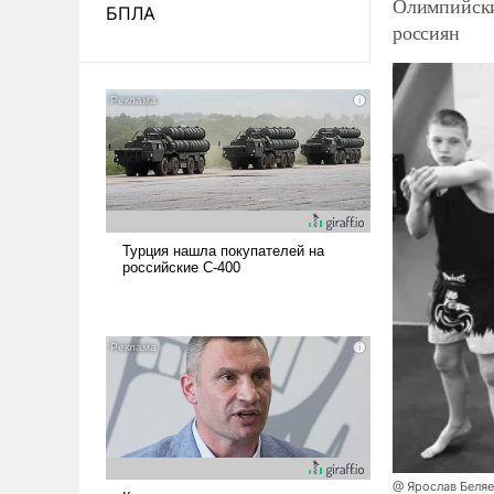
Олимпийски
БПЛА
россиян
@ Ярослав Беля