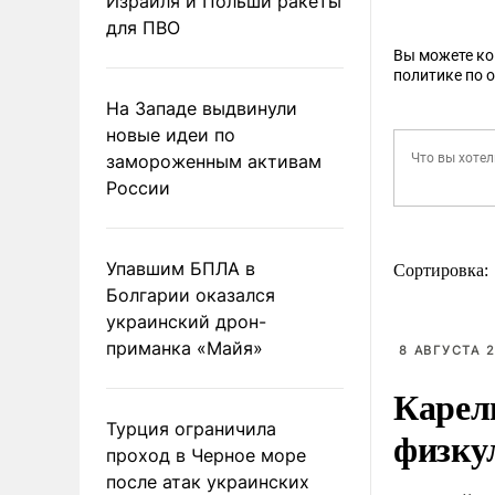
Израиля и Польши ракеты
для ПВО
Вы можете к
политике по 
На Западе выдвинули
новые идеи по
замороженным активам
России
Упавшим БПЛА в
Сортировка:
Болгарии оказался
украинский дрон-
приманка «Майя»
8 АВГУСТА 2
Карел
Турция ограничила
физку
проход в Черное море
после атак украинских