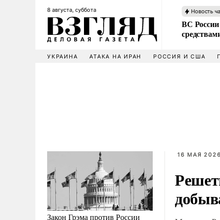
8 августа, суббота
Новость ч
ВС России 
средствам
УКРАИНА
АТАКА НА ИРАН
РОССИЯ И США
16 МАЯ 2026
Решет
добыва
Закон Грэма против России