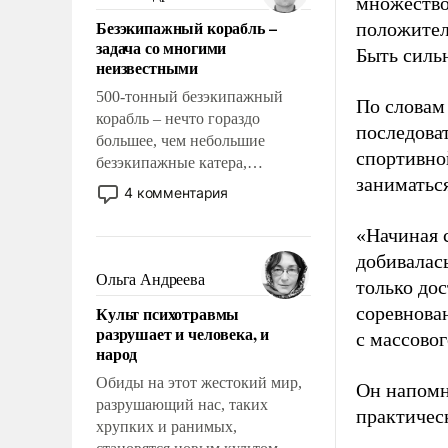
множество
казалось, что эти вопросы
Безэкипажный корабль –
положител
решены раз и навсегда, но –
задача со многими
нет, не решены.
Быть силь
неизвестными
500-тонный безэкипажный
По словам
корабль – нечто гораздо
последоват
большее, чем небольшие
спортивно
безэкипажные катера,
заниматьс
применение которых уже
4 комментария
стало обыденностью. Задача по
созданию такого корабля очень
«Начиная 
сложна и амбициозна. Однако
добивалас
и ее реализация радикально
Ольга Андреева
только до
поднимет наши боевые
Культ психотравмы
соревнова
возможности.
разрушает и человека, и
с массовог
народ
Обиды на этот жестокий мир,
Он напомн
разрушающий нас, таких
практическ
хрупких и ранимых,