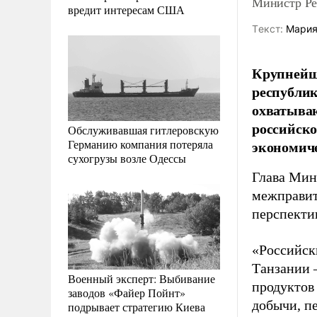
Министр Ре
вредит интересам США
Tекст:
Мария
Крупнейша
республик
охватываю
российск
Обслуживавшая гитлеровскую
Германию компания потеряла
экономич
сухогрузы возле Одессы
Глава Мин
межправит
перспектив
«Российск
Танзании 
Военный эксперт: Выбивание
продуктов
заводов «Файер Пойнт»
добычи, пе
подрывает стратегию Киева