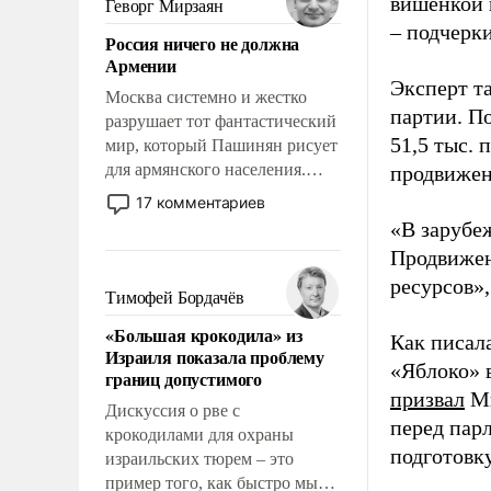
вишенкой 
Геворг Мирзаян
означает многолетний период
– подчерк
Россия ничего не должна
уязвимости США, например,
Армении
перед Китаем.
Эксперт т
Москва системно и жестко
партии. П
разрушает тот фантастический
51,5 тыс.
мир, который Пашинян рисует
для армянского населения.
продвижени
Мир, где политические
17 комментариев
прожекты будут безусловно
«В зарубе
оплачиваться за счет
Продвижен
российских
ресурсов»,
налогоплательщиков и где
Тимофей Бордачёв
Еревану за свои поступки не
«Большая крокодила» из
нужно отвечать.
Как писал
Израиля показала проблему
«Яблоко» 
границ допустимого
призвал
Ми
Дискуссия о рве с
перед пар
крокодилами для охраны
подготовк
израильских тюрем – это
пример того, как быстро мы