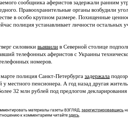
аемого сообщника аферистов задержали ранним утр
едного. Правоохранительные органы возбудили уголо
стве в особо крупном размере. Похищенные ценнос
сейчас полиция устанавливает личности остальных 
етверг силовики
выявили
в Северной столице подполь
авший телефонных аферистов с Украины техническ
телефонных номеров.
в марте полиция Санкт-Петербурга
задержала
подозр
й у местного пенсионера. А год назад другая жител
более 32 млн рублей под предлогом декларирования 
омментировать материалы газеты ВЗГЛЯД,
зарегистрировавшись
на
отношению к комментариям читайте
здесь
.