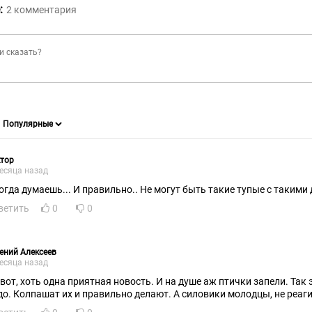
:
2
комментария
тор
есяца назад
огда думаешь... И правильно.. Не могут быть такие тупые с такими 
ветить
0
0
ений Алексеев
есяца назад
 вот, хоть одна приятная новость. И на душе аж птички запели. Так
до. Колпашат их и правильно делают. А силовики молодцы, не реаги