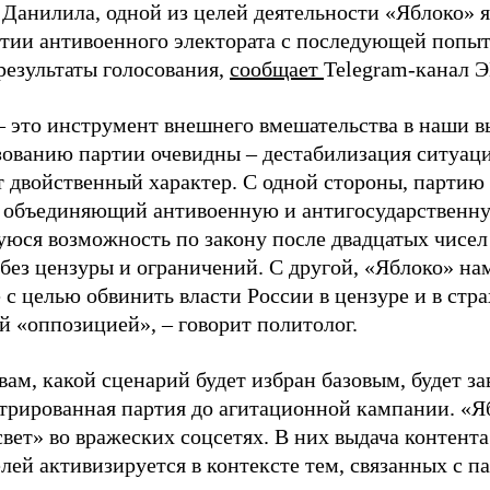
 Данилила, одной из целей деятельности «Яблоко» 
ртии антивоенного электората с последующей попыт
результаты голосования,
сообщает
Telegram-канал 
– это инструмент внешнего вмешательства в наши в
зованию партии очевидны – дестабилизация ситуаци
т двойственный характер. С одной стороны, партию
, объединяющий антивоенную и антигосударственну
юся возможность по закону после двадцатых чисел
 без цензуры и ограничений. С другой, «Яблоко» н
 с целью обвинить власти России в цензуре и в стра
й «оппозицией», – говорит политолог.
вам, какой сценарий будет избран базовым, будет за
стрированная партия до агитационной кампании. «Я
свет» во вражеских соцсетях. В них выдача контент
лей активизируется в контексте тем, связанных с па