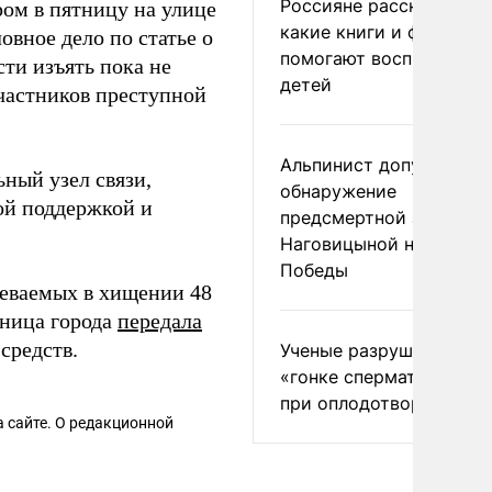
Россияне рассказали,
ом в пятницу на улице
какие книги и фильмы
вное дело по статье о
помогают воспитывать
ти изъять пока не
детей
участников преступной
Альпинист допустил
ный узел связи,
обнаружение
ой поддержкой и
предсмертной записки
Наговицыной на пике
Победы
еваемых в хищении 48
ьница города
передала
средств.
Ученые разрушили миф
«гонке сперматозоидов
при оплодотворении
 сайте. О редакционной