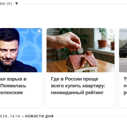
И (5)
▼
i
i
зал взрыв в
Где в России проще
Т
 Появилась
всего купить квартиру:
п
Зеленским
неожиданный рейтинг
р
026, 14:14 •
НОВОСТИ ДНЯ