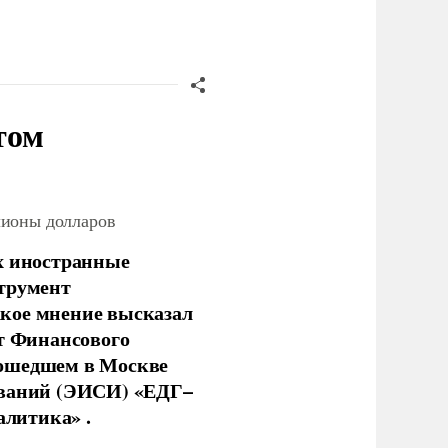
том
лионы долларов
х иностранные
струмент
кое мнение высказал
нт Финансового
рошедшем в Москве
ований (ЭИСИ) «ЕДГ–
алитика» .