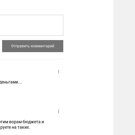
деньгами...
 этим ворам бюджета и
руете на таких.