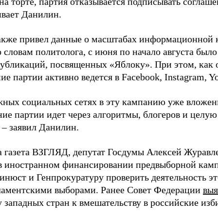
на торте, партия отказывается подписывать соглаше
ивает Данилин.
акже привел данные о масштабах информационной 
о словам политолога, с июня по начало августа был
 публикаций, посвященных «Яблоку». При этом, как
е партии активно ведется в Facebook, Instagram, Y
жных социальных сетях в эту кампанию уже вложе
ие партии идет через алгоритмы, блогеров и целу
 – заявил Данилин.
а газета ВЗГЛЯД, депутат Госдумы Алексей Журавл
в иностранном финансировании предвыборной кам
нюст и Генпрокуратуру проверить деятельность э
ламентскими выборами. Ранее Совет Федерации
выя
у западных стран к вмешательству в российские изб