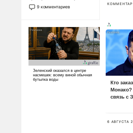
двигаемся по пути
КОММЕНТАРИ
9 комментариев
революционных изменений.
То, что несколько лет назад
было образом для
псевдонаучной фантастики,
стало всерьез обсуждаемой
идеей.
Кто зака
Монако?
связь с 
6 АВГУСТА 2