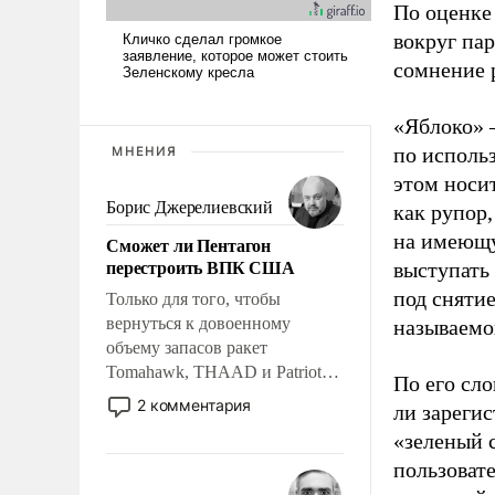
По оценке
вокруг па
сомнение 
«Яблоко» 
по исполь
МНЕНИЯ
этом носи
Борис Джерелиевский
как рупор
на имеющу
Сможет ли Пентагон
перестроить ВПК США
выступать
под снятие
Только для того, чтобы
вернуться к довоенному
называемо
объему запасов ракет
Tomahawk, THAAD и Patriot
По его сло
США потребуется более трех
2 комментария
ли зареги
лет. Даже небольшая война с
«зеленый 
Ираном опустошила
пользовате
американские арсеналы.
Сложившаяся ситуация