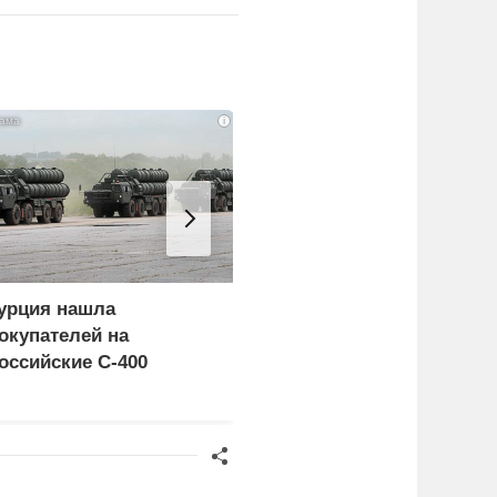
i
урция нашла
Россия больше не буде
окупателей на
церемониться - теперь
оссийские C-400
это законная цель в
Германии