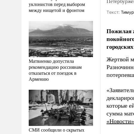
Петербурже
уклонистов перед выбором
между нищетой и фронтом
Tекст:
Тимур
Пожилая 
покойного
городских
Жертвой м
Матвиенко допустила
рекомендацию россиянам
Разночинн
отказаться от поездок в
потерпевш
Армению
«Заявител
деклариро
которые е
сумма мат
«Новости»
СМИ сообщили о скрытых