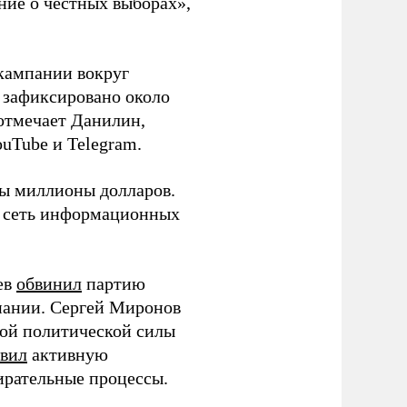
ние о честных выборах»,
кампании вокруг
о зафиксировано около
 отмечает Данилин,
ouTube и Telegram.
ны миллионы долларов.
ю сеть информационных
ев
обвинил
партию
пании. Сергей Миронов
той политической силы
вил
активную
ирательные процессы.