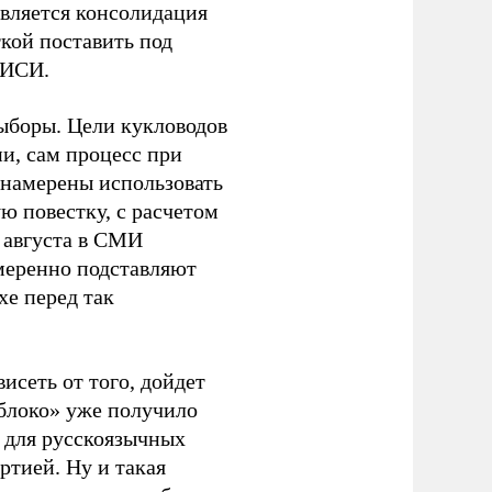
является консолидация
кой поставить под
ЭИСИ.
ыборы. Цели кукловодов
и, сам процесс при
 намерены использовать
ю повестку, с расчетом
 августа в СМИ
амеренно подставляют
хе перед так
висеть от того, дойдет
блоко» уже получило
а для русскоязычных
ртией. Ну и такая