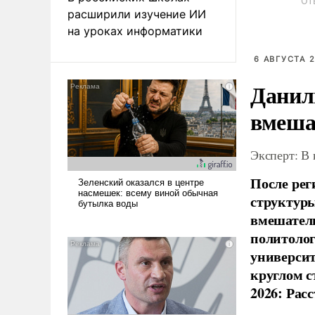
От
расширили изучение ИИ
на уроках информатики
6 АВГУСТА 2
Данил
вмеша
Эксперт: В
После рег
структуры
вмешатель
политолог
универси
круглом с
2026: Рас