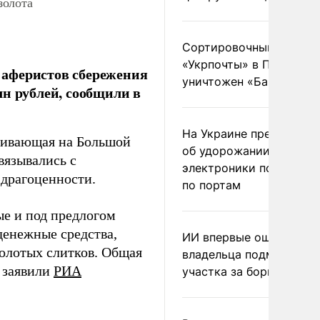
золота
Сортировочный пункт
«Укрпочты» в Павлогра
 аферистов сбережения
уничтожен «Бандероль
лн рублей, сообщили в
На Украине предупреди
живающая на Большой
об удорожании китайс
вязывались с
электроники после уда
 драгоценности.
по портам
ые и под предлогом
денежные средства,
ИИ впервые оштрафова
золотых слитков. Общая
владельца подмосковн
– заявили
РИА
участка за борщевик