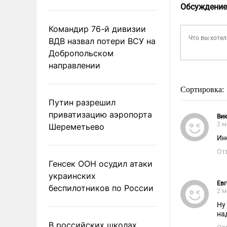
Обсуждение
Командир 76-й дивизии
ВДВ назвал потери ВСУ на
Добропольском
направлении
Сортировка:
Путин разрешил
приватизацию аэропорта
Вик
2 м
Шереметьево
Ин
От
Генсек ООН осудил атаки
украинских
Евг
беспилотников по России
2 м
Ну
на
В российских школах