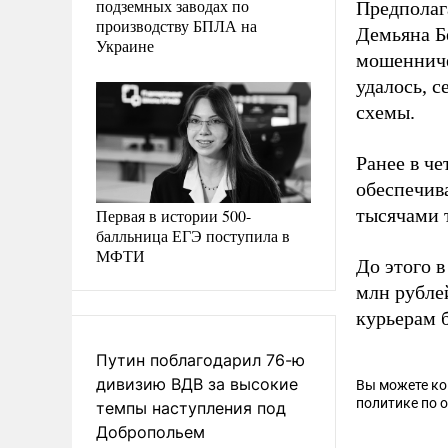
подземных заводах по
Предполаг
производству БПЛА на
Демьяна Б
Украине
мошенниче
удалось, 
схемы.
Ранее в ч
обеспечив
тысячами 
Первая в истории 500-
балльница ЕГЭ поступила в
МФТИ
До этого 
млн рубле
курьерам 
Путин поблагодарил 76-ю
дивизию ВДВ за высокие
Вы можете к
политике по 
темпы наступления под
Добропольем