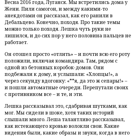
Весна 2016 года, Луганск. Мы встретились дома у
Жени. Пили самогон, и между какими-то
анекдотами он рассказал, как его ранили в
Дебальцево. Конечно, походя. Про такие темы
можно только походя. Лешка чуть руки не
лишился, и до сих пор у него половина пальцев не
работает.
Он отошел просто «отлить» – и почти всю его роту
положили, включая командира. Там, рядом с
одной из бетонных коробок-домов. Они
подбежали к дому, и услышали: «Хлопцы!», а
через секунду вдогонку: «**я, да это ж сепары!» –
и пошли автоматные очереди. Перепутали своих
с противником все – и те, и эти.
Лешка рассказывал это, сдабривая шутками, как
мог. Мы сидели в шоке, хотя таких историй
слышали много. Леша талантливо рассказывал,
как истекающего кровью волокли свои. Какие
видения были, какие образы и звуки, когда в него