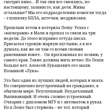
смотрят кино… И так они все смеялись, по-
настоящему, заливисто, как дети. Живы
остальные? Мы его подразделению помогли тогда
– глушилку БПЛА, аптечки, медрюкзаки.
Прошлым летом я потеряла Лешу. Уехал с
«вагнерами» в Мали и пропал со связи на три
недели. До этого исправно оттуда писал.
Присылал суровую жаркую пустыню, а я все
думала, как же он там со всеми своими
ранениями воюет… Он проскакивал по лезвию, у
самого края. Такие должны жить вечно. Но Леши
больше нет. Алексей Лукашевич его звали.
Позывной «Лука».
Это был один из лучших людей, которых я знала.
Но совершенно неустроенный на гражданке, в
обычном мире. Неуспешный. Неудачливый.
Выпивающий. И очень сложно устроенный.
Очкарик с дипломом МГУ и с автоматом в руках.
Но в Леше был стержень – не тот, который