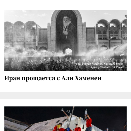
Фото: Sobhan Farajvan/Keystone Press
Agency/Global Look Press
Иран прощается с Али Хаменеи