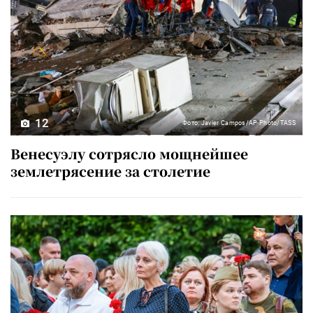
12
Фото: Javier Campos/AP Photo/TASS
Венесуэлу сотрясло мощнейшее
землетрясение за столетие