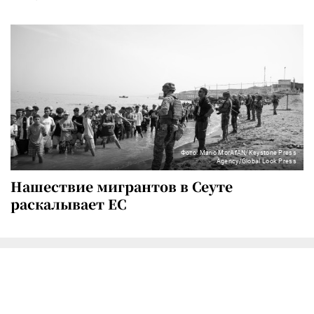
Фото: Mario MorAfAN/Keystone Press
Agency/Global Look Press
Нашествие мигрантов в Сеуте
раскалывает ЕС