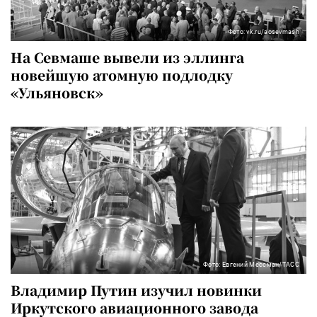
Фото: vk.ru/aosevmash
На Севмаше вывели из эллинга
новейшую атомную подлодку
«Ульяновск»
Фото: Евгений Мессман/ТАСС
Владимир Путин изучил новинки
Иркутского авиационного завода