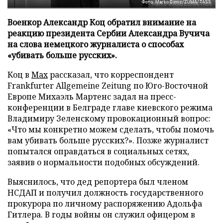
Фото: Marko Dimic/ZUMA/TASS
Военкор Александр Коц обратил внимание на
реакцию президента Сербии Александра Вучича
на слова немецкого журналиста о способах
«убивать больше русских».
Коц в
Мах
рассказал, что корреспондент
Frankfurter Allgemeine Zeitung по Юго-Восточной
Европе Михаэль Мартенс задал на пресс-
конференции в Белграде главе киевского режима
Владимиру Зеленскому провокационный вопрос:
«Что мы конкретно можем сделать, чтобы помочь
вам убивать больше русских?». Позже журналист
попытался оправдаться в социальных сетях,
заявив о нормальности подобных обсуждений.
Выяснилось, что дед репортера был членом
НСДАП и получил должность государственного
прокурора по личному распоряжению Адольфа
Гитлера. В годы войны он служил офицером в