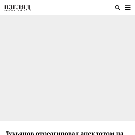
Лукьянов отреагировал анекдотом на