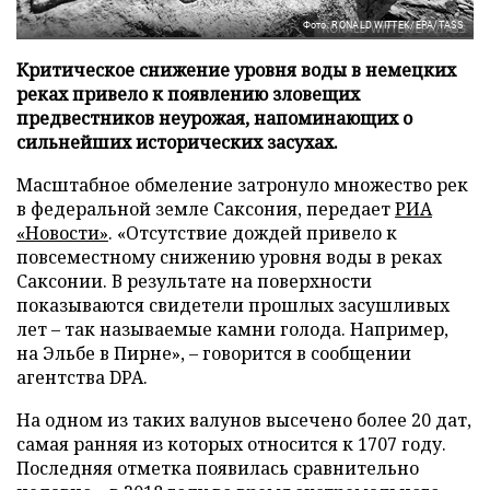
Фото: RONALD WITTEK/EPA/TASS
Критическое снижение уровня воды в немецких
реках привело к появлению зловещих
предвестников неурожая, напоминающих о
сильнейших исторических засухах.
Масштабное обмеление затронуло множество рек
в федеральной земле Саксония, передает
РИА
«Новости»
. «Отсутствие дождей привело к
повсеместному снижению уровня воды в реках
Саксонии. В результате на поверхности
показываются свидетели прошлых засушливых
лет – так называемые камни голода. Например,
на Эльбе в Пирне», – говорится в сообщении
агентства DPA.
На одном из таких валунов высечено более 20 дат,
самая ранняя из которых относится к 1707 году.
Последняя отметка появилась сравнительно