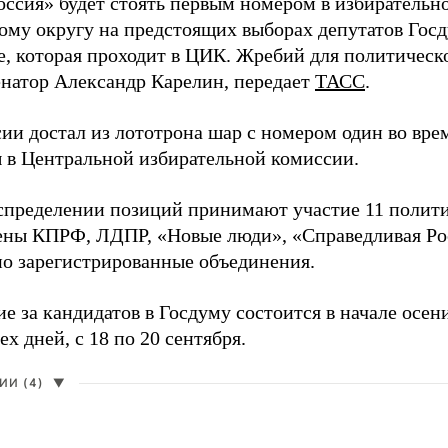
оссия» будет стоять первым номером в избирательн
ому округу на предстоящих выборах депутатов Гос
е, которая проходит в ЦИК. Жребий для политическ
енатор Александр Карелин, передает
ТАСС
.
сии достал из лототрона шар с номером один во вр
 в Центральной избирательной комиссии.
аспределении позиций принимают участие 11 полити
ены КПРФ, ЛДПР, «Новые люди», «Справедливая Ро
о зарегистрированные объединения.
е за кандидатов в Госдуму состоится в начале осен
ех дней, с 18 по 20 сентября.
И (4)
▼