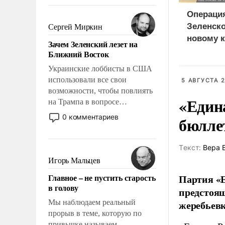
То, что несколько лет назад
было образом для
Операци
псевдонаучной фантастики,
Зеленско
Сергей Миркин
стало всерьез обсуждаемой
новому к
Зачем Зеленский лезет на
идеей.
Ближний Восток
Украинские лоббисты в США
использовали все свои
5 АВГУСТА 2
возможности, чтобы повлиять
«Един
на Трампа в вопросе
предоставления вооружений
0 комментариев
бюлле
своим нанимателям. Вероятно,
кому-то из тех, кто
консультирует Киев, пришла в
Tекст:
Вера 
голову мысль: хорошо бы
Игорь Мальцев
продемонстрировать, что
Главное – не пустить старость
Партия «Е
Украина вступила в
в голову
предстоящ
вооруженное противостояние
с Ираном.
Мы наблюдаем реальный
жеребьевк
прорыв в теме, которую по
привычке называем