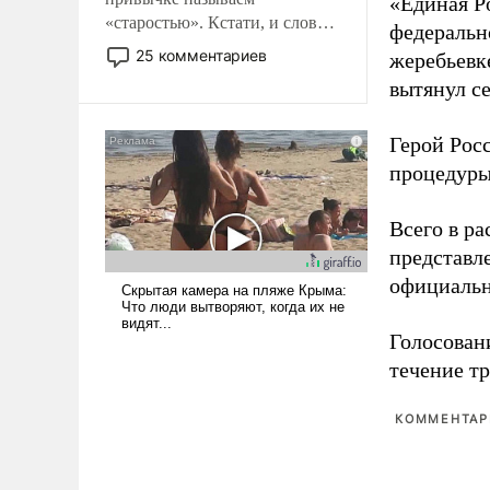
«Единая Р
«старостью». Кстати, и слово-
федеральн
то это уже стараются не
25 комментариев
жеребьевк
использовать – так же, как
вытянул с
«бабка», «дед», – хотя бы в
образованной среде, потому
Герой Рос
что оно уже несет негативные
коннотации.
процедуры
Всего в р
представл
официальн
Голосовани
течение тр
КОММЕНТАРИ