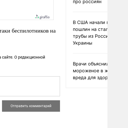
про россиян
В США начали пересмо
пошлин на стальные
атаки беспилотников на
трубы из России и с
Украины
 сайте. О редакционной
Врачи объяснили, как е
мороженое в жару без
вреда для здоровья