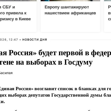
я СБУ и
Европу шантажируют
Р
го привела к
нашествием африканцев
в
ризису в Киеве
с
026, 12:47 •
НОВОСТИ ДНЯ
ая Россия» будет первой в феде
тене на выборах в Госдуму
Басилая
диная Россия» возглавит список в бланках для г
их выборах депутатов Государственной думы бла
и.