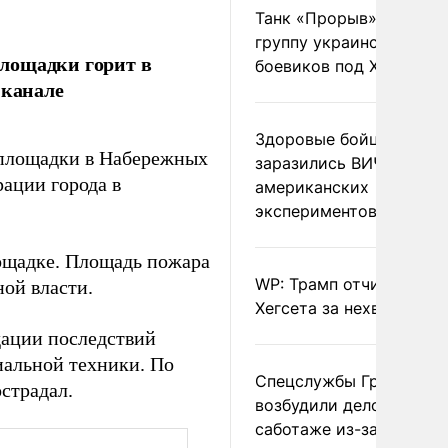
Танк «Прорыв» уничто
группу украинских
лощадки горит в
боевиков под Харьково
 канале
Здоровые бойцы ВСУ
 площадки в Набережных
заразились ВИЧ после
ации города в
американских
экспериментов
ощадке. Площадь пожара
WP: Трамп отчитал
ной власти.
Хегсета за нехватку ра
дации последствий
иальной техники. По
Спецслужбы Грузии
страдал.
возбудили дело о
саботаже из-за фейков