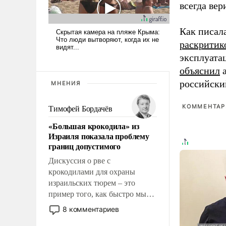
всегда вер
Как писал
раскритик
эксплуата
объяснил
а
российски
МНЕНИЯ
КОММЕНТАРИ
Тимофей Бордачёв
«Большая крокодила» из
Израиля показала проблему
границ допустимого
Дискуссия о рве с
крокодилами для охраны
израильских тюрем – это
пример того, как быстро мы
двигаемся по пути
8 комментариев
революционных изменений.