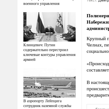
Tекст:
Дмитр
военного управления
Полимерна
Набережны
администр
Крупный п
Клинцевич: Путин
Челнах, п
содержательно перестроил
социально
ключевые контуры управления
армией
«Происход
составляет
В настоящ
происшест
предварит
В аэропорту Лейпцига
сотрудник наземной службы