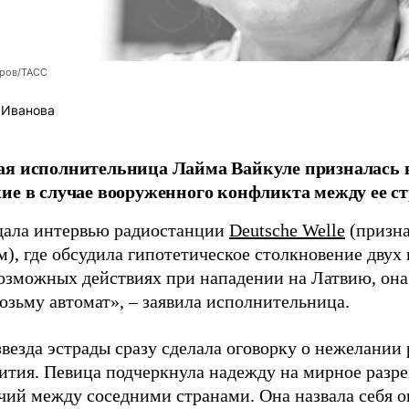
оров/ТАСС
 Иванова
я исполнительница Лайма Вайкуле призналась в
ие в случае вооруженного конфликта между ее ст
дала интервью радиостанции
Deutsche Welle
(призна
), где обсудила гипотетическое столкновение двух 
возможных действиях при нападении на Латвию, она
возьму автомат», – заявила исполнительница.
везда эстрады сразу сделала оговорку о нежелании
ития. Певица подчеркнула надежду на мирное раз
чий между соседними странами. Она назвала себя 