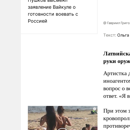
заявление Вайкуле о
готовности воевать с
Россией
@ Гавриил Григ
Tекст:
Ольга
Латвийска
руки оруж
Артистка 
иноагентом
вопрос о 
ответ. «Я 
При этом з
кровопрол
противоре