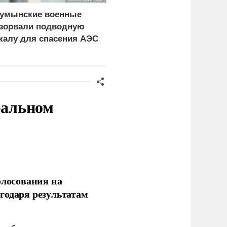
умынские военные
У Одессы и Николаева
зорвали подводную
уничтожены сухогрузы
калу для спасения АЭС
и контейнерный
терминал с
вооружением для ВСУ
ральном
олосования на
годаря результатам