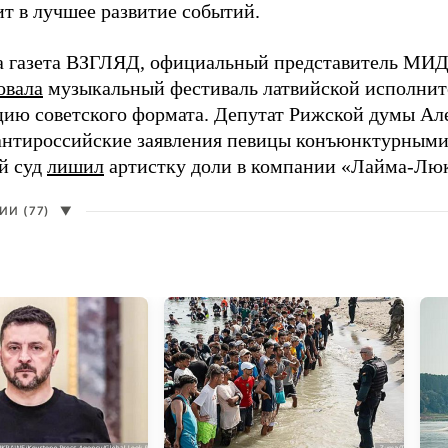
ит в лучшее развитие событий.
а газета ВЗГЛЯД, официальный представитель МИД
овала
музыкальный фестиваль латвийской исполнит
цию советского формата. Депутат Рижской думы Ал
нтироссийские заявления певицы конъюнктурными
й суд
лишил
артистку доли в компании «Лайма-Люк
И (77)
▼