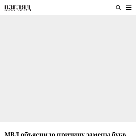
МВД объяснило причину замены букв