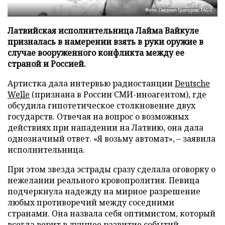
Фото: Гавриил Григоров/ТАСС
Латвийская исполнительница Лайма Вайкуле
призналась в намерении взять в руки оружие в
случае вооруженного конфликта между ее
страной и Россией.
Артистка дала интервью радиостанции
Deutsche
Welle
(признана в России СМИ-иноагентом), где
обсудила гипотетическое столкновение двух
государств. Отвечая на вопрос о возможных
действиях при нападении на Латвию, она дала
однозначный ответ. «Я возьму автомат», – заявила
исполнительница.
При этом звезда эстрады сразу сделала оговорку о
нежелании реального кровопролития. Певица
подчеркнула надежду на мирное разрешение
любых противоречий между соседними
странами. Она назвала себя оптимистом, который
всегда верит в лучшее развитие событий.