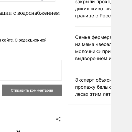
закрыли проходы для
диких животных на
ации с водоснабжением
границе с Россией
Семье фермера Уолкер
 сайте. О редакционной
из мема «веселый
молочник» пригрозили
выдворением из Росси
Эксперт объяснил
пропажу белых грибов 
лесах этим летом