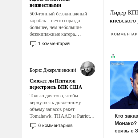
адаптироваться.
неизвестными
Лидер КП
500-тонный безэкипажный
киевского
корабль – нечто гораздо
большее, чем небольшие
безэкипажные катера,
КОММЕНТАРИ
применение которых уже
1 комментарий
стало обыденностью. Задача по
созданию такого корабля очень
сложна и амбициозна. Однако
и ее реализация радикально
Борис Джерелиевский
поднимет наши боевые
Сможет ли Пентагон
возможности.
перестроить ВПК США
Только для того, чтобы
вернуться к довоенному
объему запасов ракет
Кто зака
Tomahawk, THAAD и Patriot
США потребуется более трех
Монако?
6 комментариев
лет. Даже небольшая война с
связь с 
Ираном опустошила