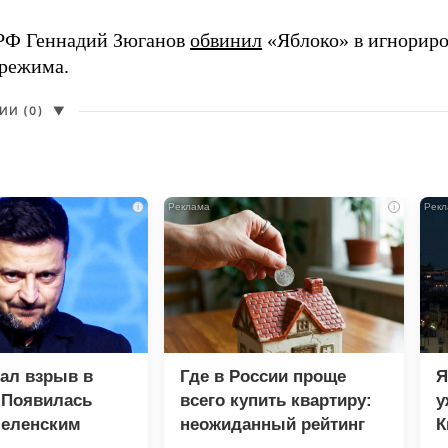
РФ Геннадий Зюганов
обвинил
«Яблоко» в игнорир
 режима.
И (0)
▼
i
i
зал взрыв в
Где в России проще
Я
 Появилась
всего купить квартиру:
у
Зеленским
неожиданный рейтинг
К