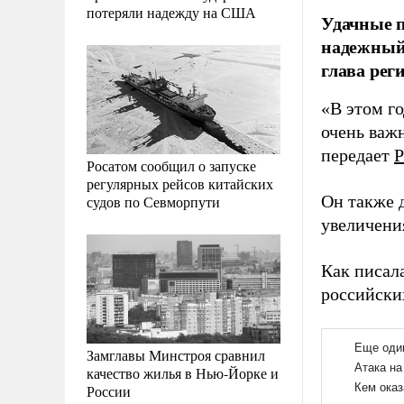
потеряли надежду на США
Удачные п
надежный 
глава рег
«В этом го
очень важ
передает
Р
Росатом сообщил о запуске
регулярных рейсов китайских
Он также д
судов по Севморпути
увеличени
Как писал
российски
Замглавы Минстроя сравнил
качество жилья в Нью-Йорке и
России