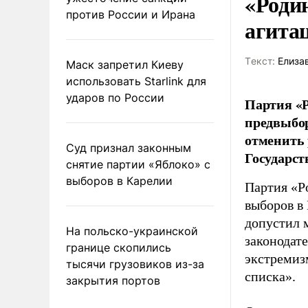
«Роди
против России и Ирана
агита
Tекст:
Елиза
Маск запретил Киеву
использовать Starlink для
ударов по России
Партия «Р
предвыбор
отменить 
Суд признал законным
Государст
снятие партии «Яблоко» с
выборов в Карелии
Партия «Р
выборов в
допустил 
На польско-украинской
законодат
границе скопились
экстремиз
тысячи грузовиков из-за
списка».
закрытия портов