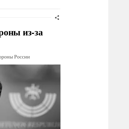
ласти
Германии
роны из-за
тороны России