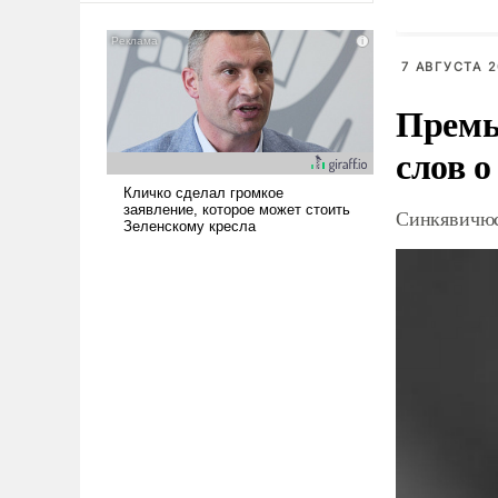
американские арсеналы.
Сложившаяся ситуация
означает многолетний период
7 АВГУСТА 2
уязвимости США, например,
Премь
перед Китаем.
слов о
Синкявичюс