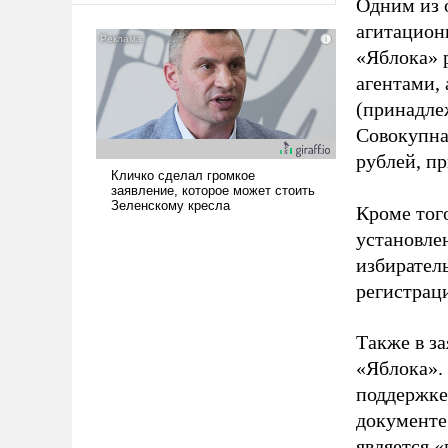
Одним из 
агитацион
«Яблока» 
агентами,
(принадле
Совокупная
рублей, пр
Кроме тог
установле
избиратель
регистрац
Также в з
«Яблока».
поддержке
документе
является 