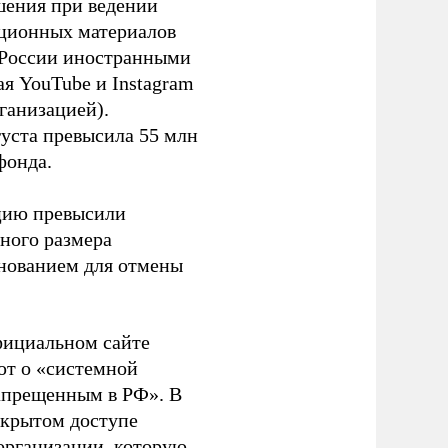
шения при ведении
ационных материалов
в России иностранными
я YouTube и Instagram
ганизацией).
густа превысила 55 млн
фонда.
ацию превысили
ного размера
основанием для отмены
фициальном сайте
ют о «системной
апрещенным в РФ». В
ткрытом доступе
организации, которую