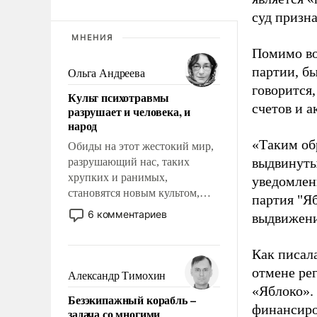
суд призн
МНЕНИЯ
Помимо во
партии, б
Ольга Андреева
говорится,
Культ психотравмы
счетов и 
разрушает и человека, и
народ
«Таким об
Обиды на этот жестокий мир,
выдвинуты
разрушающий нас, таких
хрупких и ранимых,
уведомлени
становятся новым культом,
партия "Я
постепенно вытесняя и
6 комментариев
выдвижения
отменяя традиционное
требование к человеку – быть
Как писал
мужественным и твердым под
ударами судьбы, брать на себя
отмене ре
Александр Тимохин
ответственность, помогать
«Яблоко».
Безэкипажный корабль –
слабым, идти вперед и
финансиро
задача со многими