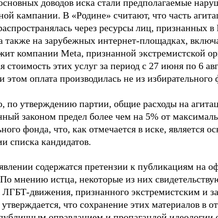
основных доводов иска стали предполагаемые нару
ной кампании. В «Родине» считают, что часть агит
распространялась через ресурсы лиц, признанных 
 а также на зарубежных интернет-площадках, включа
жит компании Meta, признанной экстремистской ор
 стоимость этих услуг за период с 27 июня по 6 ав
и этом оплата производилась не из избирательного 
о, по утверждению партии, общие расходы на агит
нный законом предел более чем на 5% от максималь
ного фонда, что, как отмечается в иске, является 
ии списка кандидатов.
аявлении содержатся претензии к публикациям на о
 По мнению истца, некоторые из них свидетельству
 ЛГБТ-движения, признанного экстремистским и з
 утверждается, что сохранение этих материалов в о
«публичным оправданием и пропагандой идеологии 