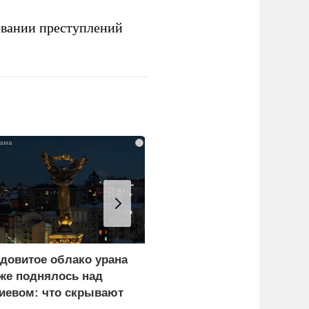
овании преступлений
i
довитое облако урана
В России назвали
же поднялось над
законную цель наших
иевом: что скрывают
ВС на территории