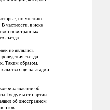
которые, по мнению
В частности, в иске
тствии иностранных
о съезда.
век не являлись
проведения съезда
ек. Таким образом,
тельства еще на стадии
.
ковое заявление об
аты Госдумы от партии
аявил
об иностранном
нентов.