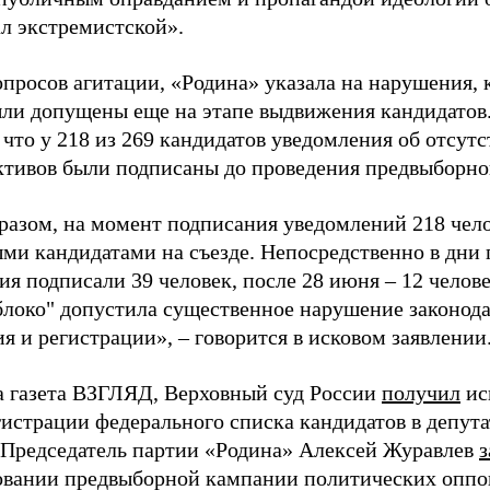
ал экстремистской».
просов агитации, «Родина» указала на нарушения, 
ыли допущены еще на этапе выдвижения кандидатов. 
 что у 218 из 269 кандидатов уведомления об отсу
активов были подписаны до проведения предвыборног
разом, на момент подписания уведомлений 218 чело
ми кандидатами на съезде. Непосредственно в дни 
я подписали 39 человек, после 28 июня – 12 челов
блоко" допустила существенное нарушение законода
 и регистрации», – говорится в исковом заявлении
а газета ВЗГЛЯД, Верховный суд России
получил
ис
гистрации федерального списка кандидатов в депут
 Председатель партии «Родина» Алексей Журавлев
з
вании предвыборной кампании политических оппо