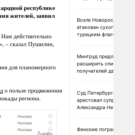
народной республике
ния жителей, заявил
Возле Новороссийска
атакован сухогруз под
турецким флагом
. Нам действительно
», – сказал Пушилин,
Минтруд предложил
расширить список
илия для планомерного
получателей двух пенс
ял
о пользе продвижения
Суд Петербурга заочно
локады региона.
арестовал супругу
Александра Невзорова
Финские пограничники