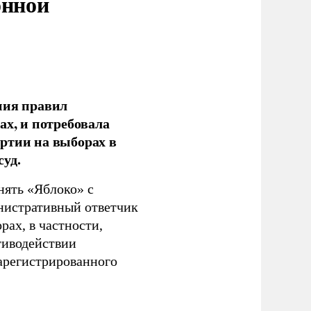
онной
ния правил
ах, и потребовала
ртии на выборах в
уд.
нять «Яблоко» с
инистративный ответчик
ах, в частности,
тиводействии
зарегистрированного