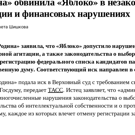
на» обвинила «Яблоко» в незак
ции и финансовых нарушениях
вета Шишкова
одина» заявила, что «Яблоко» допустило наруше
ной агитации, а также законодательства о выбор
регистрацию федерального списка кандидатов па
венную думу. Соответствующий иск направлен в с
одина» подала иск в Верховный суд с требованием с
 Госдуму, передает
ТАСС
. Истец заявляет, что «адм
многочисленные нарушения законодательства о выбор
ельства об интеллектуальной собственности и о про
му, каждое из которых влечет отмену регистрации 