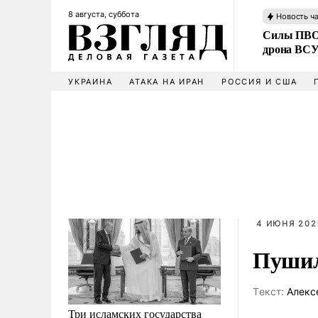
8 августа, суббота
Новость ч
Силы ПВО 
дрона ВС
УКРАИНА
АТАКА НА ИРАН
РОССИЯ И США
4 ИЮНЯ 202
Пушил
Tекст:
Алекс
Три исламских государства