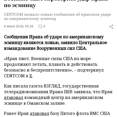
по эсминцу
CENTCOM назвало ложью сообщения об иранском ударе
по американскому эсминцу
4 июня 2026, 05:26
0
Сообщения Ирана об ударе по американскому
эсминцу являются ложью, заявило Центральное
командование Вооруженных сил США.
«Иран лжет. Военные силы США на море
продолжают летать, плавать и действовать
безопасно и беспрепятственно», – подчеркнул
CENTCOM в
X
.
Как писала газета ВЗГЛЯД, государственная
телерадиокомпания Ирана IRIB заявила, что Иран
атаковал
командный центр на американском
эсминце в Оманском заливе.
Ранее Иран
атаковал
базу Пятого флота ВМС США