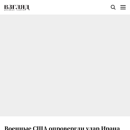
Военные США опровергли удар Ирана