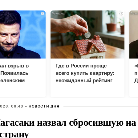
i
i
зал взрыв в
Где в России проще
«
 Появилась
всего купить квартиру:
п
Зеленским
неожиданный рейтинг
Д
026, 06:43 •
НОВОСТИ ДНЯ
агасаки назвал сбросившую на
 страну