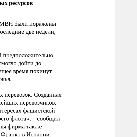
ых ресурсов
 GMBH были поражены
оследние две недели,
ый предположительно
смогло дойти до
оящее время покинут
ежья.
 перевозок. Созданная
пнейших перевозчиков,
нтересах фашистской
оего флота», – сообщил
йны фирма также
 Франко в Испании.