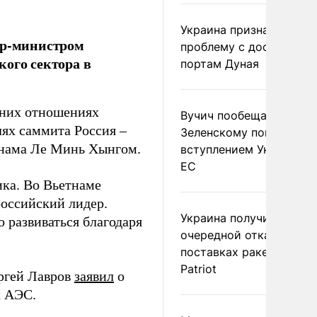
Украина признала
ер-министром
проблему с доступом к
кого сектора в
портам Дуная
нних отношениях
Вучич пообещал
лях саммита Россия –
Зеленскому помочь со
тнама Ле Минь Хынгом.
вступлением Украины в
ЕС
ика. Во Вьетнаме
российский лидер.
Украина получила
 развиваться благодаря
очередной отказ в
поставках ракет для
Patriot
ргей Лавров
заявил
о
х АЭС.