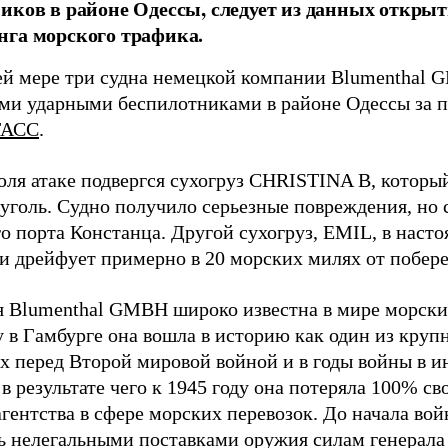
иков в районе Одессы, следует из данных открыт
га морского трафика.
й мере три судна немецкой компании Blumenthal
ми ударными беспилотниками в районе Одессы за п
ТАСС
.
юля атаке подвергся сухогруз CHRISTINA B, котор
 уголь. Судно получило серьезные повреждения, но 
о порта Констанца. Другой сухогруз, EMIL, в наст
и дрейфует примерно в 20 морских милях от побер
 Blumenthal GMBH широко известна в мире морских
у в Гамбурге она вошла в историю как один из кру
х перед Второй мировой войной и в годы войны в и
в результате чего к 1945 году она потеряла 100% св
агентства в сфере морских перевозок. До начала во
ь нелегальными поставками оружия силам генерала