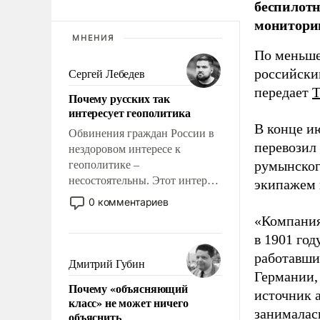
беспилотн
мониторин
МНЕНИЯ
По меньше
российски
Сергей Лебедев
передает
Почему русских так
интересует геополитика
В конце и
Обвинения граждан России в
перевозил
нездоровом интересе к
румынског
геополитике –
несостоятельны. Этот интерес
экипажем 
рационален и прагматичен. Он
0 комментариев
обусловлен тысячелетним
«Компания
опытом выживания в крайне
в 1901 год
непростых условиях и
работавши
фундаментальным знанием,
Дмитрий Губин
что мировая политика имеет
Германии, 
Почему «объясняющий
свойство заявляться на порог
источник 
класс» не может ничего
нашего дома.
занималас
объяснить