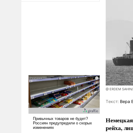
@ ERDEM SAHIN
Tекст:
Вера 
Немецкая 
рейха, ли