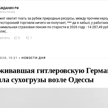
АЖДАНИН РФ
есяц назад
жет хватит гнать за рубеж природные ресурсы, между прочим народ
ухсторонней торговли ничего не получает, *** да я забыл, у работ
нимальная страховая пенсия по старости в 2026 году - 14 287,49 руб
ля(..
ветить
0
1
026, 15:21 •
НОВОСТИ ДНЯ
живавшая гитлеровскую Герма
яла сухогрузы возле Одессы