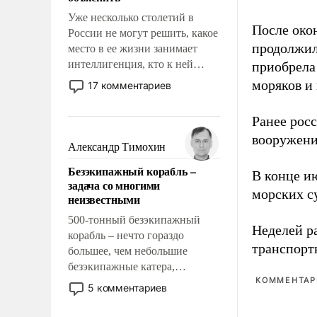
Уже несколько столетий в
После око
России не могут решить, какое
продолжил
место в ее жизни занимает
интеллигенция, кто к ней
приобрела
принадлежит, а кого из нее
моряков и
17 комментариев
исключили с правом
восстановления и без оного. И
Ранее рос
чем она отличается от просто
вооружени
образованных людей. Иногда
Александр Тимохин
казалось, что эти вопросы
Безэкипажный корабль –
решены раз и навсегда, но –
В конце и
задача со многими
нет, не решены.
морских су
неизвестными
500-тонный безэкипажный
Неделей р
корабль – нечто гораздо
транспорт
большее, чем небольшие
безэкипажные катера,
КОММЕНТАРИ
применение которых уже
5 комментариев
стало обыденностью. Задача по
созданию такого корабля очень