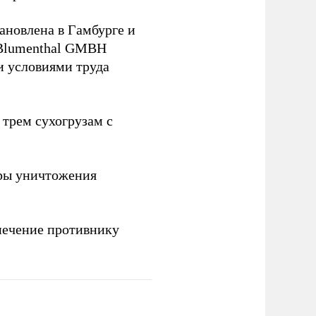
ановлена в Гамбурге и
 Blumenthal GMBH
и условиями труда
 трем сухогрузам с
ры уничтожения
печение противнику