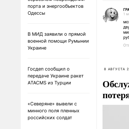
порта и энергообъектов
ГР
Одессы
1 м
мо
дв
ми
В МИД заявили о прямой
руб
военной помощи Румынии
От
Украине
Госдеп сообщил о
8 АВГУСТА 2
передаче Украине ракет
Обслу
ATACMS из Турции
потер
«Северяне» вывели с
минного поля пленных
российских солдат