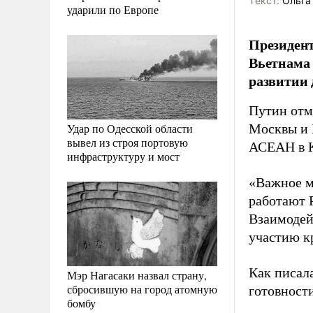
Tекст:
Ольга
ударили по Европе
Президент
Вьетнама 
развитии 
Путин отм
Удар по Одесской области
Москвы и 
вывел из строя портовую
АСЕАН в К
инфраструктуру и мост
«Важное м
работают 
Взаимодейс
участию к
Как писал
Мэр Нагасаки назвал страну,
сбросившую на город атомную
готовност
бомбу