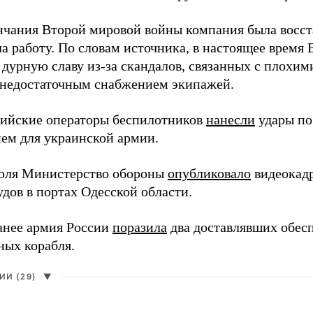
нчания Второй мировой войны компания была восст
а работу. По словам источника, в настоящее время
 дурную славу из-за скандалов, связанных с плохим
 недостаточным снабжением экипажей.
сийские операторы беспилотников
нанесли
удары по
ем для украинской армии.
юля Министерство обороны
опубликовало
видеокад
дов в портах Одесской области.
анее армия России
поразила
два доставлявших обес
ных корабля.
И (29)
▼