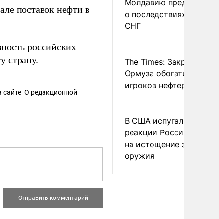
Молдавию предупреди
але поставок нефти в
о последствиях выхода
СНГ
вность российских
у страну.
The Times: Закрытие
Ормуза обогатило новы
игроков нефтерынка
 сайте. О редакционной
В США испугались
реакции России и Кита
на истощение запасов
оружия