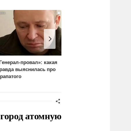
i
Генерал-провал»: какая
"Королева марафонов"
равда выяснилась про
привыкает к нищете и
рапатого
тюремной зарплате в 6,
тысяч
 город атомную