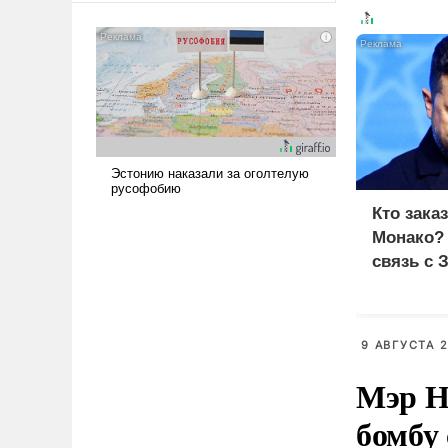
сложна и амбициозна. Однако
и ее реализация радикально
поднимет наши боевые
возможности.
Кто зака
Монако?
связь с 
9 АВГУСТА 2
Мэр Н
бомбу