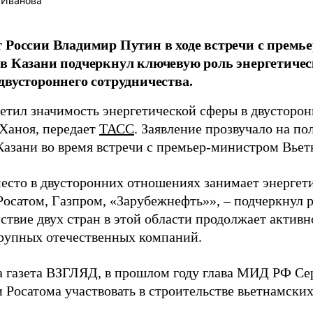
 Иванова
 России Владимир Путин в ходе встречи с премь
в Казани подчеркнул ключевую роль энергетичес
двустороннего сотрудничества.
етил значимость энергетической сферы в двусторо
Ханоя, передает
ТАСС
. Заявление прозвучало на по
азани во время встречи с премьер-министром Вье
есто в двусторонних отношениях занимает энергет
Росатом, Газпром, «Зарубежнефть»», – подчеркнул 
твие двух стран в этой области продолжает активно
рупных отечественных компаний.
а газета ВЗГЛЯД, в прошлом году глава МИД РФ Се
и Росатома участвовать в строительстве вьетнамски