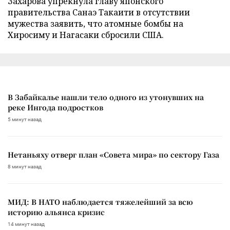
Захарова упрекнула главу японского
правительства Санаэ Такаити в отсутствии
мужества заявить, что атомные бомбы на
Хиросиму и Нагасаки сбросили США.
В Забайкалье нашли тело одного из утонувших на
реке Ингода подростков
5 минут назад
Нетаньяху отверг план «Совета мира» по сектору Газа
8 минут назад
МИД: В НАТО наблюдается тяжелейший за всю
историю альянса кризис
14 минут назад