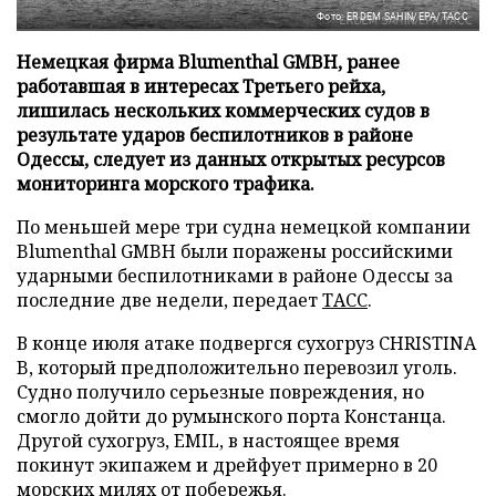
Фото: ERDEM SAHIN/EPA/ТАСС
Немецкая фирма Blumenthal GMBH, ранее
работавшая в интересах Третьего рейха,
лишилась нескольких коммерческих судов в
результате ударов беспилотников в районе
Одессы, следует из данных открытых ресурсов
мониторинга морского трафика.
По меньшей мере три судна немецкой компании
Blumenthal GMBH были поражены российскими
ударными беспилотниками в районе Одессы за
последние две недели, передает
ТАСС
.
В конце июля атаке подвергся сухогруз CHRISTINA
B, который предположительно перевозил уголь.
Судно получило серьезные повреждения, но
смогло дойти до румынского порта Констанца.
Другой сухогруз, EMIL, в настоящее время
покинут экипажем и дрейфует примерно в 20
морских милях от побережья.