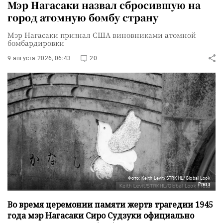
Мэр Нагасаки назвал сбросившую на
город атомную бомбу страну
Мэр Нагасаки признал США виновниками атомной
бомбардировки
9 августа 2026, 06:43
20
Фото: Keith Levit/STRKHL/Global Look
Press
Во время церемонии памяти жертв трагедии 1945
года мэр Нагасаки Сиро Судзуки официально