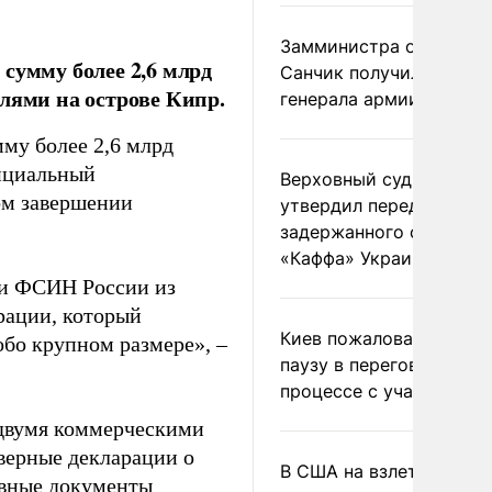
Замминистра обороны
сумму более 2,6 млрд
Санчик получил звание
лями на острове Кипр.
генерала армии
му более 2,6 млрд
ициальный
Верховный суд Швеции
ом завершении
утвердил передачу
задержанного сухогруз
«Каффа» Украине
и ФСИН России из
рации, который
Киев пожаловался на
обо крупном размере», –
паузу в переговорном
процессе с участием 
 двумя коммерческими
верные декларации о
В США на взлете разби
ивные документы