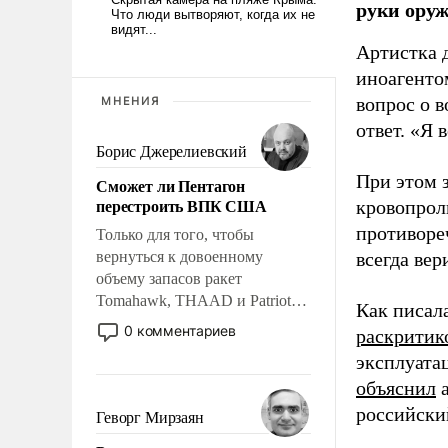
руки оруж
Артистка 
иноагентом
вопрос о 
МНЕНИЯ
ответ. «Я 
Борис Джерелиевский
При этом з
Сможет ли Пентагон
перестроить ВПК США
кровопрол
противоре
Только для того, чтобы
вернуться к довоенному
всегда вер
объему запасов ракет
Tomahawk, THAAD и Patriot
Как писал
США потребуется более трех
0 комментариев
раскритик
лет. Даже небольшая война с
эксплуата
Ираном опустошила
объяснил
а
американские арсеналы.
Сложившаяся ситуация
российски
Геворг Мирзаян
означает многолетний период