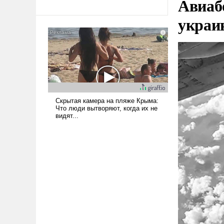
Авиаб
революционных изменений.
То, что несколько лет назад
украи
было образом для
псевдонаучной фантастики,
стало всерьез обсуждаемой
идеей.