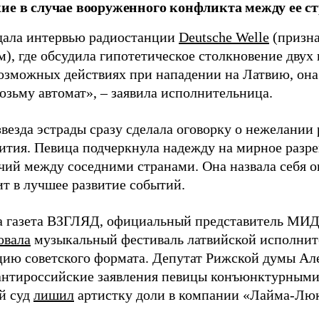
ие в случае вооруженного конфликта между ее ст
дала интервью радиостанции
Deutsche Welle
(призна
), где обсудила гипотетическое столкновение двух 
возможных действиях при нападении на Латвию, она
возьму автомат», – заявила исполнительница.
везда эстрады сразу сделала оговорку о нежелании
ития. Певица подчеркнула надежду на мирное раз
чий между соседними странами. Она назвала себя 
ит в лучшее развитие событий.
а газета ВЗГЛЯД, официальный представитель МИД
овала
музыкальный фестиваль латвийской исполнит
цию советского формата. Депутат Рижской думы Ал
нтироссийские заявления певицы конъюнктурными
й суд
лишил
артистку доли в компании «Лайма-Люк