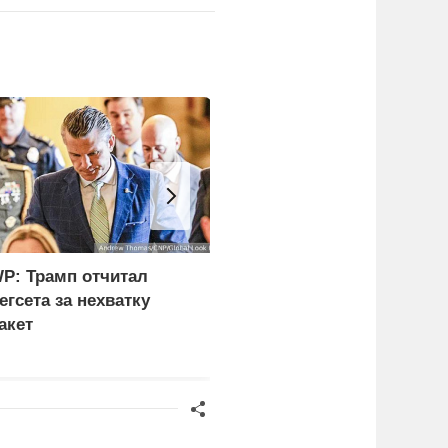
P: Трамп отчитал
ФСБ: Сорвано
егсета за нехватку
покушение на одного из
акет
глав новых регионов