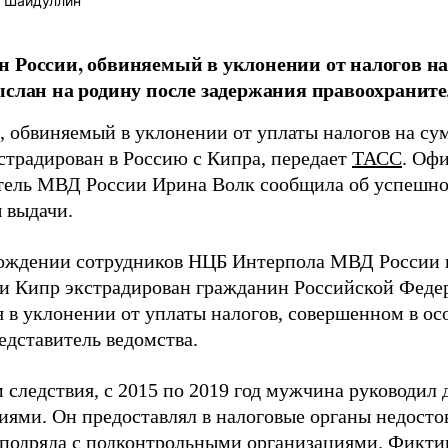
 Шайдуллин
 России, обвиняемый в уклонении от налогов на 
ыслан на родину после задержания правоохраните
, обвиняемый в уклонении от уплаты налогов на сум
кстрадирован в Россию с Кипра, передает
ТАСС
. Оф
тель МВД России Ирина Волк сообщила об успешн
 выдачи.
ождении сотрудников НЦБ Интерпола МВД России 
и Кипр экстрадирован гражданин Российской Феде
я в уклонении от уплаты налогов, совершенном в ос
едставитель ведомства.
 следствия, с 2015 по 2019 год мужчина руководил
иями. Он предоставлял в налоговые органы недосто
 подряда с подконтрольными организациями. Фикт