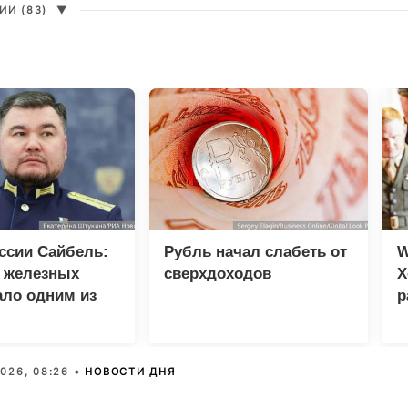
И (83)
▼
ссии Сайбель:
Рубль начал слабеть от
W
е железных
сверхдоходов
Х
ало одним из
р
етов Народной
мы ЕР
026, 08:26 •
НОВОСТИ ДНЯ