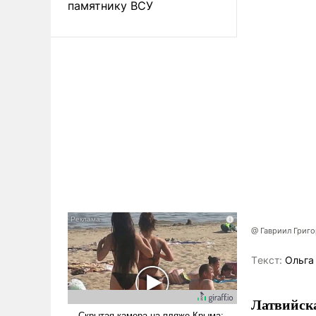
памятнику ВСУ
@ Гавриил Григ
Tекст:
Ольга
Латвийска