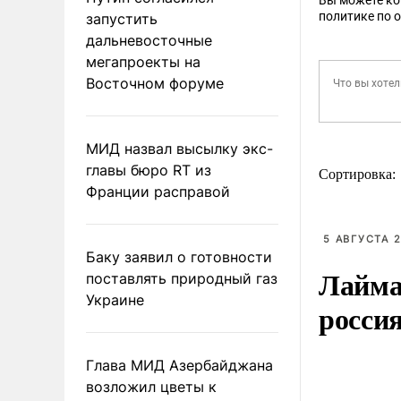
Вы можете к
политике по 
запустить
дальневосточные
мегапроекты на
Восточном форуме
МИД назвал высылку экс-
главы бюро RT из
Сортировка:
Франции расправой
5 АВГУСТА 2
Баку заявил о готовности
Лайма 
поставлять природный газ
Украине
росси
Глава МИД Азербайджана
возложил цветы к