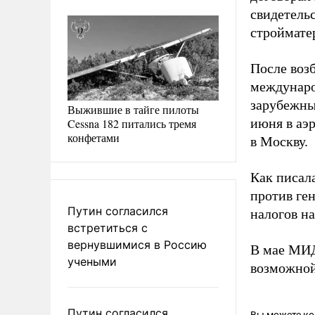
свидетель
строймате
После воз
междунаро
зарубежны
Выжившие в тайге пилоты
июня в аэ
Cessna 182 питались тремя
конфетами
в Москву.
Как писал
против ге
Путин согласился
налогов на
встретиться с
вернувшимися в Россию
В мае МИ
учеными
возможной
Путин согласился