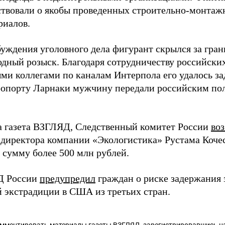
ствовали о якобы проведенных строительно-монтажн
риалов.
буждения уголовного дела фигурант скрылся за гран
дный розыск. Благодаря сотрудничеству российски
ми коллегами по каналам Интерпола его удалось за
ропорту Ларнаки мужчину передали российским по
а газета ВЗГЛЯД, Следственный комитет России
во
ндиректора компании «Экологистика» Рустама Кочес
 сумму более 500 млн рублей.
Д России
предупредил
граждан о риске задержания 
 экстрадиции в США из третьих стран.