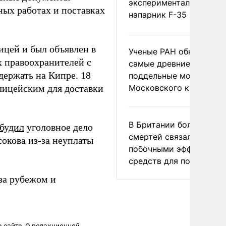
экспериментальный др
ых работах и поставках
напарник F-35
ицей и был объявлен в
Ученые РАН обнаружил
х правоохранителей с
самые древние
держать на Кипре. 18
поддельные монеты
лицейским для доставки
Московского княжеств
В Британии более ста
збудил
уголовное дело
смертей связали с
окова из-за неуплаты
побочными эффектами
средств для похудения
за рубежом и