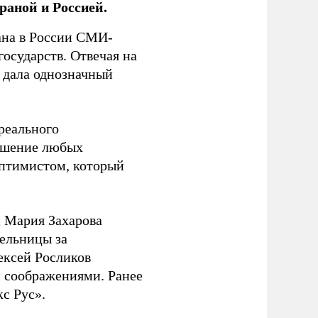
раной и Россией.
на в России СМИ-
государств. Отвечая на
 дала однозначный
 реального
решение любых
оптимистом, который
 Мария Захарова
ельницы за
ексей Росликов
 соображениями. Ранее
с Рус».