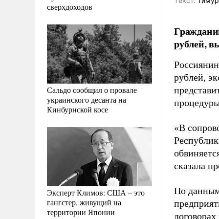
Tекст:
Тимур
сверхдоходов
Гражданин
рублей, в
Россиянин
рублей, э
Сальдо сообщил о провале
представи
украинского десанта на
процедуры
Кинбурнской косе
«В сопров
Республик
обвиняетс
сказала пр
По данным
Эксперт Климов: США – это
гангстер, живущий на
предприят
территории Японии
договорах