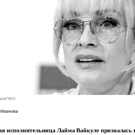
оров/ТАСС
 Иванова
я исполнительница Лайма Вайкуле призналась в