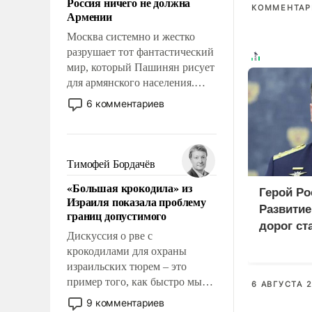
Россия ничего не должна
уязвимости США, например,
КОММЕНТАРИ
Армении
перед Китаем.
Москва системно и жестко
разрушает тот фантастический
мир, который Пашинян рисует
для армянского населения.
Мир, где этому населению все
6 комментариев
должны просто по
определению, где его
политические прожекты будут
беспрекословно оплачиваться
Тимофей Бордачёв
за счет российских
«Большая крокодила» из
налогоплательщиков и где за
Герой Ро
Израиля показала проблему
свои поступки не нужно
Развити
границ допустимого
отвечать.
дорог ст
Дискуссия о рве с
приорит
крокодилами для охраны
програм
израильских тюрем – это
пример того, как быстро мы
6 АВГУСТА 2
двигаемся по пути
9 комментариев