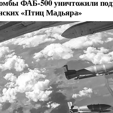
омбы ФАБ-500 уничтожили под
нских «Птиц Мадьяра»